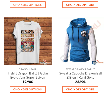
prix :
CHOIX DES OPTIONS
CHOIX DES OPTIONS
25,90€
à
Ce
Ce
35,90€
produit
produit
a
a
plusieurs
plusieurs
variations.
variations.
Les
Les
options
options
peuvent
peuvent
être
être
choisies
choisies
sur
sur
la
la
DRAGON BALL
SWEAT DRAGON BALL Z
page
page
T-shirt Dragon Ball Z | Goku
Sweat à Capuche Dragon Ball
du
du
Évolutions Super Saiyan
Z Bleu | Kanji Goku
produit
produit
19,90
€
28,90
€
CHOIX DES OPTIONS
CHOIX DES OPTIONS
Ce
Ce
produit
produit
a
a