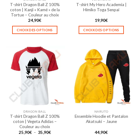
page
page
T-shirt Dragon Ball Z 100%
T-shirt My Hero Academia |
du
du
coton | Kanji « Kamé » de la
Himiko Toga Senpai
produit
produit
Tortue – Couleur au choix
24,90
€
19,90
€
CHOIX DES OPTIONS
CHOIX DES OPTIONS
Ce
Ce
produit
produit
a
a
plusieurs
plusieurs
variations.
variations.
Les
Les
options
options
peuvent
peuvent
être
être
choisies
choisies
sur
sur
la
la
DRAGON BALL
NARUTO
page
page
T-shirt Dragon Ball Z 100%
Ensemble Hoodie et Pantalon
du
du
coton | Vegeta Adidas –
Akatsuki – Jaune
produit
produit
Couleur au choix
Plage
25,90
€
–
35,90
€
44,90
€
de