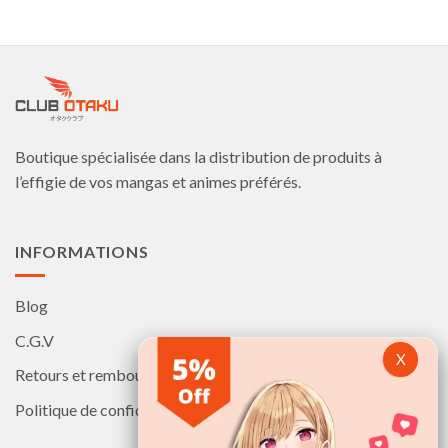
plusieurs
plusieurs
variations.
variations.
Les
Les
options
options
peuvent
peuvent
être
être
choisies
choisies
Boutique spécialisée dans la distribution de produits à
sur
sur
la
la
l’effigie de vos mangas et animes préférés.
page
page
du
du
produit
produit
INFORMATIONS
Blog
C.G.V
Retours et remboursements
Politique de confidentialité