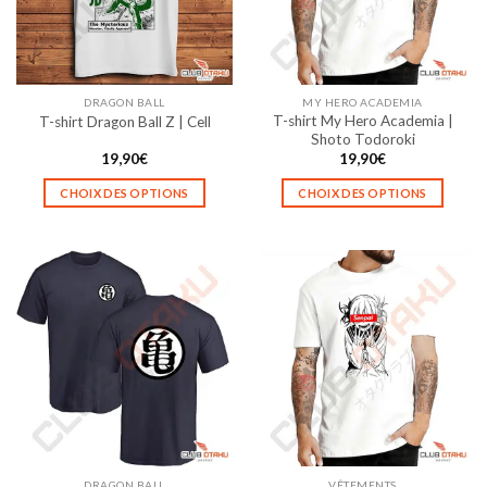
DRAGON BALL
MY HERO ACADEMIA
T-shirt My Hero Academia |
T-shirt Dragon Ball Z | Cell
Shoto Todoroki
19,90
€
19,90
€
CHOIX DES OPTIONS
CHOIX DES OPTIONS
Ce
Ce
produit
produit
a
a
plusieurs
plusieurs
variations.
variations.
Les
Les
options
options
peuvent
peuvent
être
être
choisies
choisies
sur
sur
la
la
DRAGON BALL
VÊTEMENTS