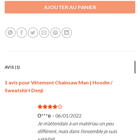
AJOUTER AU PANIER
AVIS (1)
1 avis pour
Vêtement Chainsaw Man | Hoodie /
Sweatshirt Denji
Note
4
О***в
–
06/01/2022
sur 5
Je m’attendais à un matériau un peu
différent, mais dans l’ensemble je suis
satisfait