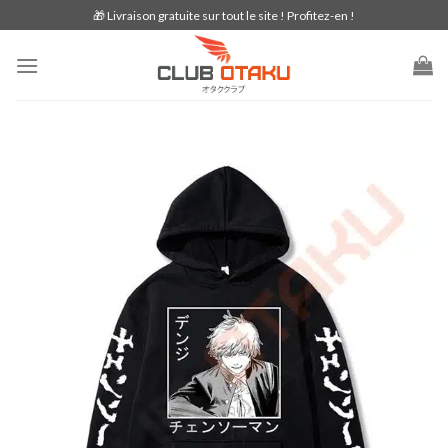
Skip
🎁 Livraison gratuite sur tout le site ! Profitez-en !
to
content