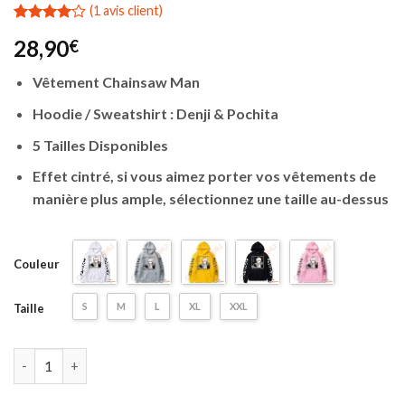
(
1
avis client)
Noté
1
28,90
€
4.00
sur
5 basé
sur
Vêtement Chainsaw Man
notation
client
Hoodie / Sweatshirt : Denji & Pochita
5 Tailles Disponibles
Effet cintré, si vous aimez porter vos vêtements de
manière plus ample, sélectionnez une taille au-dessus
Couleur
S
M
L
XL
XXL
Taille
quantité de Vêtement Chainsaw Man | Hoodie / Sweatshirt Denj