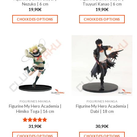
Nezuko | 6 cm
Tsuyuri Kanao | 6 cm
19,90
€
19,90
€
CHOIX DES OPTIONS
CHOIX DES OPTIONS
Ce
Ce
produit
produit
a
a
plusieurs
plusieurs
variations.
variations.
Les
Les
options
options
peuvent
peuvent
être
être
choisies
choisies
sur
sur
la
la
FIGURINES MANGA
FIGURINES MANGA
page
page
Figurine My Hero Academia |
Figurine My Hero Academia |
du
du
Himiko Toga | 16 cm
Dabi | 18 cm
produit
produit
31,90
€
30,90
€
Note
5.00
sur 5
CHOIX DES OPTIONS
CHOIX DES OPTIONS