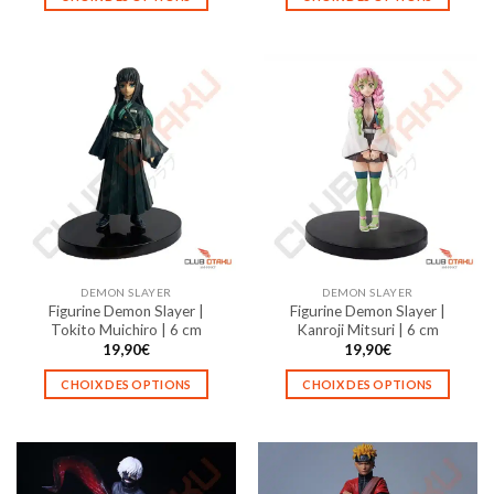
Ce
Ce
produit
produit
a
a
plusieurs
plusieurs
variations.
variations.
Les
Les
options
options
peuvent
peuvent
être
être
choisies
choisies
sur
sur
la
la
DEMON SLAYER
DEMON SLAYER
page
page
Figurine Demon Slayer |
Figurine Demon Slayer |
du
du
Tokito Muichiro | 6 cm
Kanroji Mitsuri | 6 cm
produit
produit
19,90
€
19,90
€
CHOIX DES OPTIONS
CHOIX DES OPTIONS
Ce
Ce
produit
produit
a
a
plusieurs
plusieurs