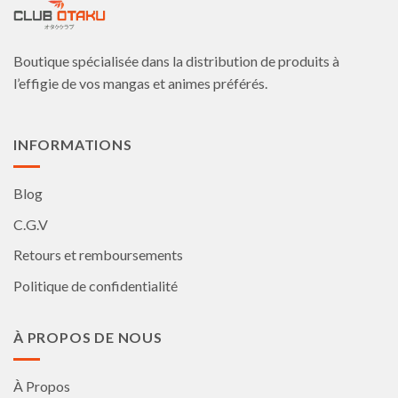
peuvent
peuvent
être
être
choisies
choisies
Boutique spécialisée dans la distribution de produits à
sur
sur
la
la
l’effigie de vos mangas et animes préférés.
page
page
du
du
produit
produit
INFORMATIONS
Blog
C.G.V
Retours et remboursements
Politique de confidentialité
À PROPOS DE NOUS
À Propos