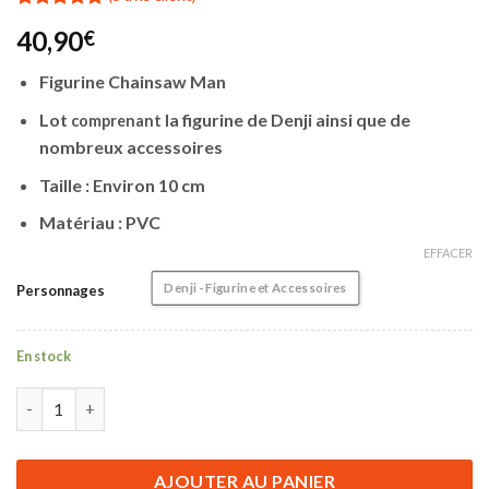
Noté
5
5.00
40,90
€
sur 5 basé
sur
notations
Figurine Chainsaw Man
client
Lot
la figurine de Denji ainsi que de
comprenant
nombreux accessoires
Taille : Environ 10 cm
Matériau : PVC
EFFACER
Denji - Figurine et Accessoires
Personnages
En stock
quantité de Figurine Chainsaw Man | Denji | Figurine et Accesso
AJOUTER AU PANIER