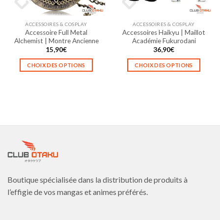
sur
sur
la
la
ACCESSOIRES & COSPLAY
ACCESSOIRES & COSPLAY
page
page
Accessoire Full Metal
Accessoires Haikyu | Maillot
du
du
Alchemist | Montre Ancienne
Académie Fukurodani
produit
produit
15,90
€
36,90
€
CHOIX DES OPTIONS
CHOIX DES OPTIONS
Ce
Ce
produit
produit
a
a
plusieurs
plusieurs
variations.
variations.
Les
Les
options
options
peuvent
peuvent
être
être
choisies
choisies
Boutique spécialisée dans la distribution de produits à
sur
sur
la
la
l’effigie de vos mangas et animes préférés.
page
page
du
du