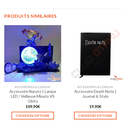
PRODUITS SIMILAIRES
ACCESSOIRES & COSPLAY
ACCESSOIRES & COSPLAY
Accessoire Naruto | Lampe
Accessoire Death Note |
LED / Veilleuse Minato VS
Journal & Stylo
Obito
109,90
€
19,90
€
CHOIX DES OPTIONS
CHOIX DES OPTIONS
Ce
Ce
produit
produit