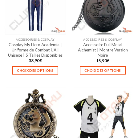
options
options
peuvent
peuvent
être
être
choisies
choisies
sur
sur
la
la
ACCESSOIRES & COSPLAY
ACCESSOIRES & COSPLAY
page
page
Cosplay My Hero Academia |
Accessoire Full Metal
du
du
Uniforme de Combat UA |
Alchemist | Montre Version
produit
produit
Unisexe | 5 Tailles Disponibles
Noire
38,90
€
15,90
€
CHOIX DES OPTIONS
CHOIX DES OPTIONS
Ce
Ce
produit
produit
a
a
plusieurs
plusieurs
variations.
variations.
Les
Les
options
options
peuvent
peuvent
être
être
choisies
choisies