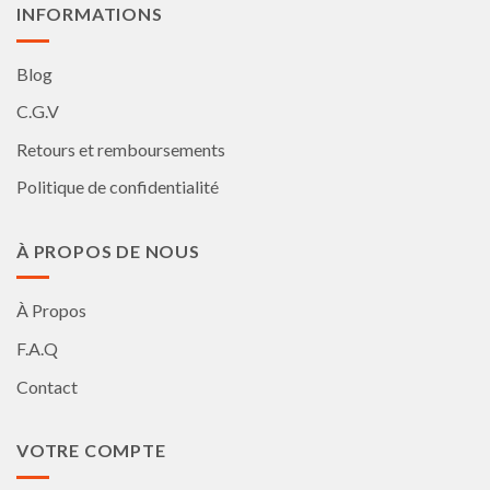
produit
produit
INFORMATIONS
Blog
C.G.V
Retours et remboursements
Politique de confidentialité
À PROPOS DE NOUS
À Propos
F.A.Q
Contact
VOTRE COMPTE