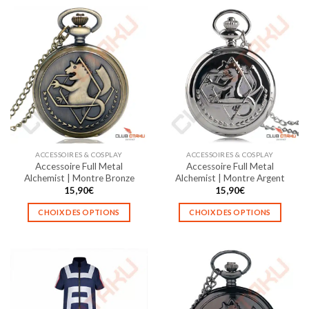
a
a
plusieurs
plusieurs
variations.
variations.
Les
Les
options
options
peuvent
peuvent
être
être
choisies
choisies
sur
sur
la
la
ACCESSOIRES & COSPLAY
ACCESSOIRES & COSPLAY
page
page
Accessoire Full Metal
Accessoire Full Metal
du
du
Alchemist | Montre Bronze
Alchemist | Montre Argent
produit
produit
15,90
€
15,90
€
CHOIX DES OPTIONS
CHOIX DES OPTIONS
Ce
Ce
produit
produit
a
a
plusieurs
plusieurs
variations.
variations.
Les
Les