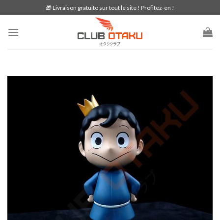
Skip
🎁 Livraison gratuite sur tout le site ! Profitez-en !
to
content