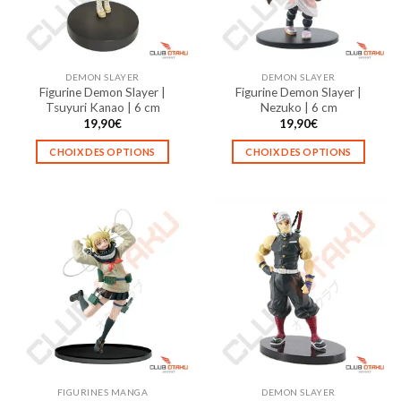
être
être
choisies
choisies
sur
sur
la
la
DEMON SLAYER
DEMON SLAYER
page
page
Figurine Demon Slayer |
Figurine Demon Slayer |
du
du
Tsuyuri Kanao | 6 cm
Nezuko | 6 cm
produit
produit
19,90
€
19,90
€
CHOIX DES OPTIONS
CHOIX DES OPTIONS
Ce
Ce
produit
produit
a
a
plusieurs
plusieurs
variations.
variations.
Les
Les
options
options
peuvent
peuvent
être
être
choisies
choisies
sur
sur
la
la
FIGURINES MANGA
DEMON SLAYER
page
page