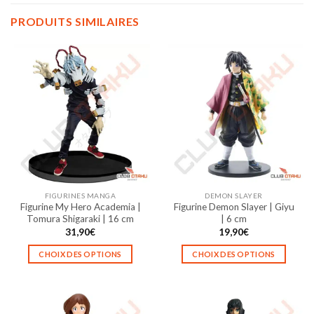
PRODUITS SIMILAIRES
FIGURINES MANGA
DEMON SLAYER
Figurine My Hero Academia |
Figurine Demon Slayer | Giyu
Tomura Shigaraki | 16 cm
| 6 cm
31,90
€
19,90
€
CHOIX DES OPTIONS
CHOIX DES OPTIONS
Ce
Ce
produit
produit
a
a
plusieurs
plusieurs