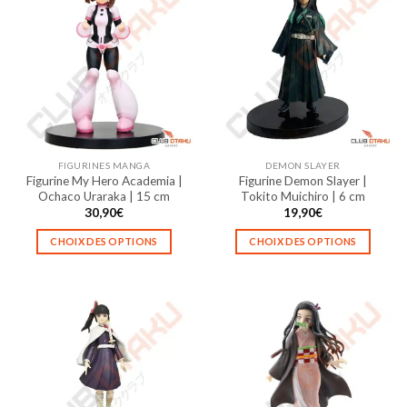
variations.
variations.
Les
Les
options
options
peuvent
peuvent
être
être
choisies
choisies
sur
sur
la
la
FIGURINES MANGA
DEMON SLAYER
page
page
Figurine My Hero Academia |
Figurine Demon Slayer |
du
du
Ochaco Uraraka | 15 cm
Tokito Muichiro | 6 cm
produit
produit
30,90
€
19,90
€
CHOIX DES OPTIONS
CHOIX DES OPTIONS
Ce
Ce
produit
produit
a
a
plusieurs
plusieurs
variations.
variations.
Les
Les
options
options
peuvent
peuvent