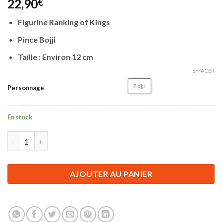
22,90
€
Figurine Ranking of Kings
Pince Bojji
Taille : Environ 12 cm
EFFACER
Bojji
Personnage
En stock
quantité de Figurine Ranking of Kings | Prince Bojji | 12 cm
AJOUTER AU PANIER