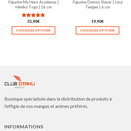
Figurine My Hero Academia |
Figurine Demon Slayer | Uzui
du
du
Himiko Toga | 16 cm
Tengen | 6 cm
produit
produit
31,90
€
19,90
€
Note
5.00
sur 5
CHOIX DES OPTIONS
CHOIX DES OPTIONS
Ce
Ce
produit
produit
a
a
plusieurs
plusieurs
variations.
variations.
Les
Les
options
options
peuvent
peuvent
être
être
choisies
choisies
Boutique spécialisée dans la distribution de produits à
sur
sur
la
la
l’effigie de vos mangas et animes préférés.
page
page
du
du
produit
produit
INFORMATIONS