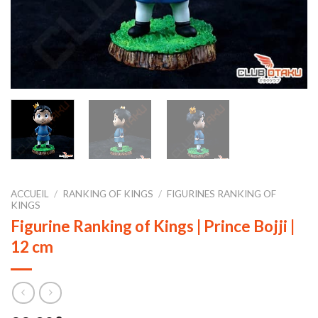
ACCUEIL
/
RANKING OF KINGS
/
FIGURINES RANKING OF
KINGS
Figurine Ranking of Kings | Prince Bojji |
12 cm