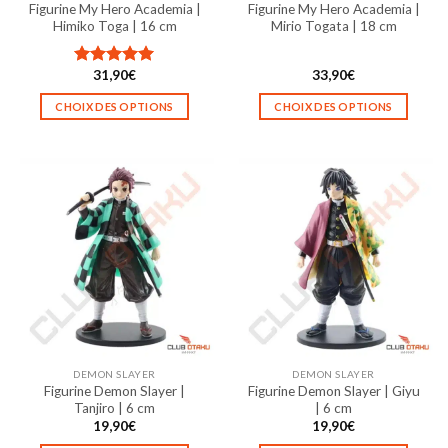
Figurine My Hero Academia |
Figurine My Hero Academia |
du
du
Himiko Toga | 16 cm
Mirio Togata | 18 cm
produit
produit
31,90
€
33,90
€
Note
5.00
sur 5
CHOIX DES OPTIONS
CHOIX DES OPTIONS
Ce
Ce
produit
produit
a
a
plusieurs
plusieurs
variations.
variations.
Les
Les
options
options
peuvent
peuvent
être
être
choisies
choisies
sur
sur
la
la
DEMON SLAYER
DEMON SLAYER
page
page
Figurine Demon Slayer |
Figurine Demon Slayer | Giyu
du
du
Tanjiro | 6 cm
| 6 cm
produit
produit
19,90
€
19,90
€