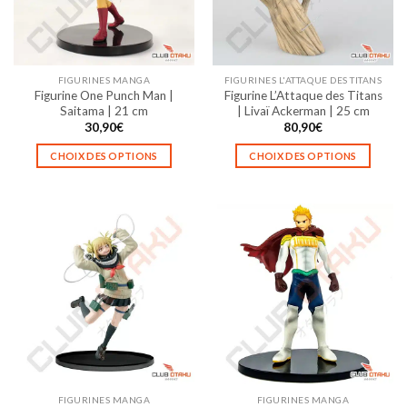
FIGURINES MANGA
FIGURINES L'ATTAQUE DES TITANS
Figurine One Punch Man |
Figurine L’Attaque des Titans
Saitama | 21 cm
| Livaï Ackerman | 25 cm
30,90
€
80,90
€
CHOIX DES OPTIONS
CHOIX DES OPTIONS
Ce
Ce
produit
produit
a
a
plusieurs
plusieurs
variations.
variations.
Les
Les
options
options
peuvent
peuvent
être
être
choisies
choisies
sur
sur
la
la
FIGURINES MANGA
FIGURINES MANGA
page
page