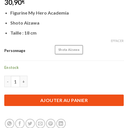
30,90
€
Figurine My Hero Academia
Shoto Aizawa
Taille : 18 cm
EFFACER
Shota Aizawa
Personnage
En stock
quantité de Figurine My Hero Academia | Shota Aizawa | 18 cm
AJOUTER AU PANIER