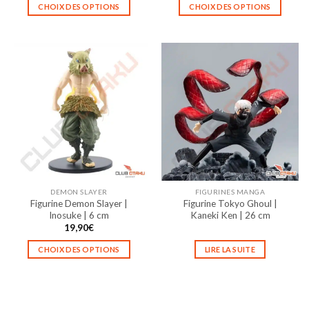
CHOIX DES OPTIONS
CHOIX DES OPTIONS
Ce
Ce
produit
produit
a
a
plusieurs
plusieurs
variations.
variations.
Les
Les
options
options
peuvent
peuvent
être
être
choisies
choisies
sur
sur
la
la
DEMON SLAYER
FIGURINES MANGA
page
page
Figurine Demon Slayer |
Figurine Tokyo Ghoul |
du
du
Inosuke | 6 cm
Kaneki Ken | 26 cm
produit
produit
19,90
€
CHOIX DES OPTIONS
LIRE LA SUITE
Ce
produit
a
plusieurs