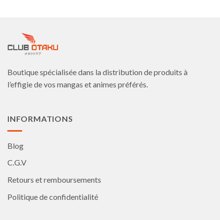
variations.
Les
options
peuvent
être
choisies
Boutique spécialisée dans la distribution de produits à
sur
la
l’effigie de vos mangas et animes préférés.
page
du
produit
INFORMATIONS
Blog
C.G.V
Retours et remboursements
Politique de confidentialité