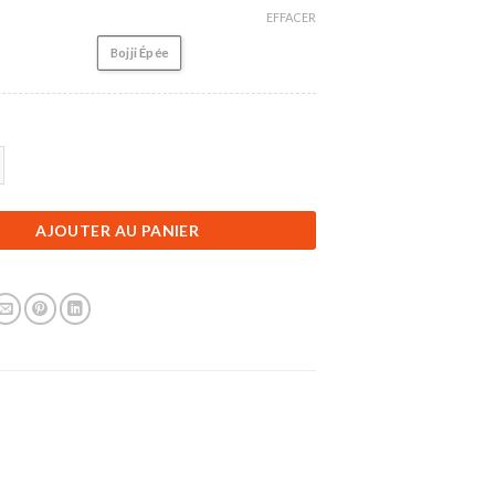
EFFACER
Bojji Épée
igurine Ranking of Kings | Prince Bojji Épée | 12 cm
AJOUTER AU PANIER