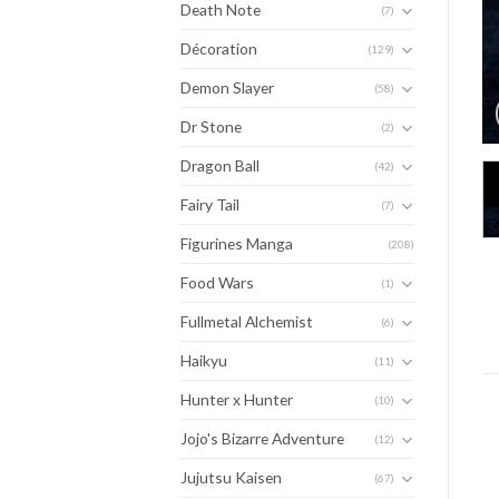
Death Note
(7)
Décoration
(129)
Demon Slayer
(58)
Dr Stone
(2)
Dragon Ball
(42)
Fairy Tail
(7)
Figurines Manga
(208)
Food Wars
(1)
Fullmetal Alchemist
(6)
Haikyu
(11)
Hunter x Hunter
(10)
Jojo's Bizarre Adventure
(12)
Jujutsu Kaisen
(67)