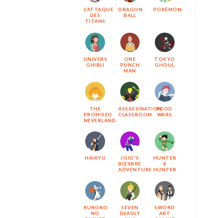
L'ATTAQUE
DRAGON
POKÉMON
DES
BALL
TITANS
UNIVERS
ONE
TOKYO
GHIBLI
PUNCH
GHOUL
MAN
THE
ASSASSINATION
FOOD
PROMISED
CLASSROOM
WARS
NEVERLAND
HAIKYU
JOJO'S
HUNTER
BIZARRE
X
ADVENTURE
HUNTER
KUROKO
SEVEN
SWORD
NO
DEADLY
ART