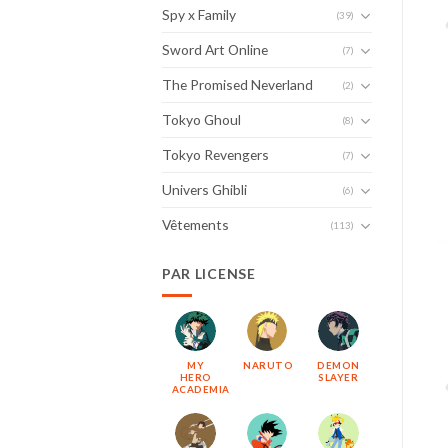
Spy x Family
(39)
Sword Art Online
(7)
The Promised Neverland
(2)
Tokyo Ghoul
(8)
Tokyo Revengers
(7)
Univers Ghibli
(6)
Vêtements
(113)
PAR LICENSE
MY
NARUTO
DEMON
HERO
SLAYER
ACADEMIA