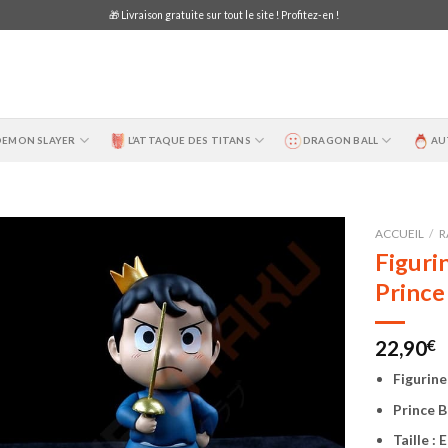
🎁 Livraison gratuite sur tout le site ! Profitez-en !
DEMON SLAYER
L’ATTAQUE DES TITANS
DRAGON BALL
AU
ACCUEIL
/
R
Figuri
Prince
22,90
€
Figurine
Prince B
Taille :