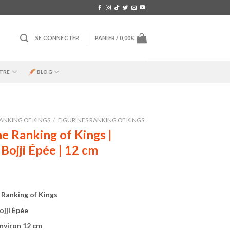
SE CONNECTER
PANIER /
0,00
€
TRE
BLOG
ANKING OF KINGS
/
FIGURINES RANKING OF KINGS
ne Ranking of Kings |
 Bojji Épée | 12 cm
 Ranking of Kings
ojji Épée
 Environ 12 cm