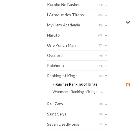
Kuroko No Basket
(4)
L'Attaque des Titans
(35)
AV
My Hero Academia
(49)
Naruto
(63)
One Punch Man
(17)
Overlord
(4)
Pokémon
(74)
Ranking of Kings
(6)
P
Figurines Ranking of Kings
Vêtements Ranking of Kings
Re : Zero
(3)
Saint Seiya
(8)
Seven Deadly Sins
(2)