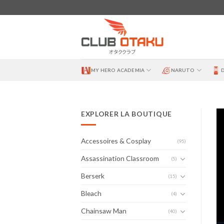
Skip
to
content
MY HERO ACADEMIA
NARUTO
EXPLORER LA BOUTIQUE
Accessoires & Cosplay
(95)
Assassination Classroom
(5)
Berserk
(15)
Bleach
(4)
Chainsaw Man
(40)