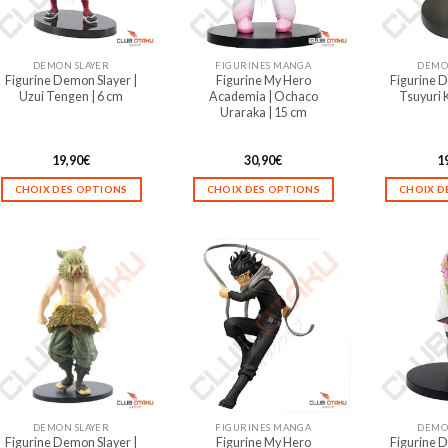
DEMON SLAYER
FIGURINES MANGA
DEMO
Figurine Demon Slayer |
Figurine My Hero
Figurine D
Uzui Tengen | 6 cm
Academia | Ochaco
Tsuyuri 
Uraraka | 15 cm
19,90
€
30,90
€
1
CHOIX DES OPTIONS
CHOIX DES OPTIONS
CHOIX D
Ce
Ce
produit
produit
a
a
plusieurs
plusieurs
variations.
variations.
Les
Les
options
options
peuvent
peuvent
être
être
choisies
choisies
sur
sur
DEMON SLAYER
FIGURINES MANGA
DEMO
la
la
Figurine Demon Slayer |
Figurine My Hero
Figurine D