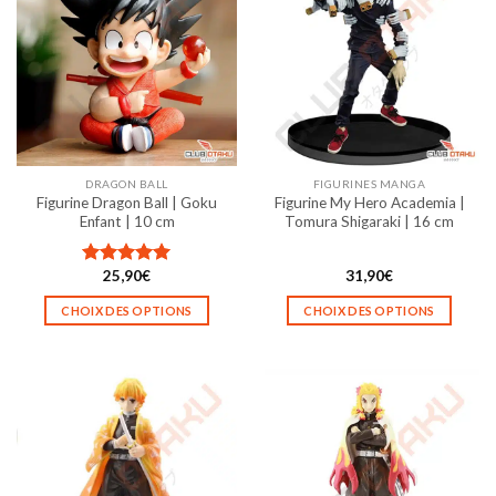
variations.
variations.
Les
Les
options
options
peuvent
peuvent
être
être
choisies
choisies
sur
sur
la
la
DRAGON BALL
FIGURINES MANGA
page
page
Figurine Dragon Ball | Goku
Figurine My Hero Academia |
du
du
Enfant | 10 cm
Tomura Shigaraki | 16 cm
produit
produit
25,90
€
31,90
€
Note
5.00
sur 5
CHOIX DES OPTIONS
CHOIX DES OPTIONS
Ce
Ce
produit
produit
a
a
plusieurs
plusieurs
variations.
variations.
Les
Les
options
options