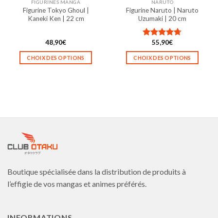
FIGURINES MANGA
NARUTO
page
page
Figurine Tokyo Ghoul |
Figurine Naruto | Naruto
du
du
Kaneki Ken | 22 cm
Uzumaki | 20 cm
produit
produit
48,90
€
55,90
€
Note
4.67
sur 5
CHOIX DES OPTIONS
CHOIX DES OPTIONS
Ce
Ce
produit
produit
a
a
plusieurs
plusieurs
variations.
variations.
Les
Les
options
options
peuvent
peuvent
être
être
choisies
choisies
Boutique spécialisée dans la distribution de produits à
sur
sur
la
la
l’effigie de vos mangas et animes préférés.
page
page
du
du
produit
produit
INFORMATIONS