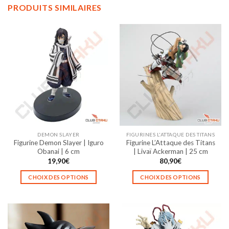
PRODUITS SIMILAIRES
DEMON SLAYER
FIGURINES L'ATTAQUE DES TITANS
Figurine Demon Slayer | Iguro
Figurine L’Attaque des Titans
Obanai | 6 cm
| Livaï Ackerman | 25 cm
19,90
€
80,90
€
CHOIX DES OPTIONS
CHOIX DES OPTIONS
Ce
Ce
produit
produit
a
a
plusieurs
plusieurs