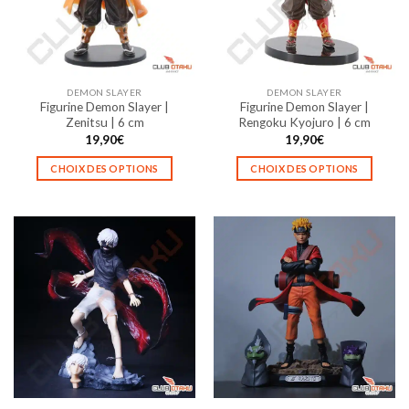
peuvent
peuvent
être
être
choisies
choisies
sur
sur
la
la
DEMON SLAYER
DEMON SLAYER
page
page
Figurine Demon Slayer |
Figurine Demon Slayer |
du
du
Zenitsu | 6 cm
Rengoku Kyojuro | 6 cm
produit
produit
19,90
€
19,90
€
CHOIX DES OPTIONS
CHOIX DES OPTIONS
Ce
Ce
produit
produit
a
a
plusieurs
plusieurs
variations.
variations.
Les
Les
options
options
peuvent
peuvent
être
être
choisies
choisies
sur
sur
la
la