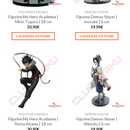
sur
sur
la
la
FIGURINES MANGA
DEMON SLAYER
page
page
Figurine My Hero Academia |
Figurine Demon Slayer |
du
du
Mirio Togata | 18 cm
Inosuke | 6 cm
produit
produit
33,90
€
19,90
€
CHOIX DES OPTIONS
CHOIX DES OPTIONS
Ce
Ce
produit
produit
a
a
plusieurs
plusieurs
variations.
variations.
Les
Les
options
options
peuvent
peuvent
être
être
choisies
choisies
sur
sur
la
la
FIGURINES MANGA
DEMON SLAYER
page
page
Figurine My Hero Academia |
Figurine Demon Slayer |
du
du
Shota Aizawa | 18 cm
Shinobu | 6 cm
produit
produit
30,90
€
19,90
€