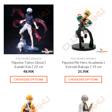
FIGURINES MANGA
FIGURINES MANGA
Figurine Tokyo Ghoul |
Figurine My Hero Academia |
Kaneki Ken | 22 cm
Katsuki Bakugo | 19 cm
48,90
€
25,90
€
CHOIX DES OPTIONS
CHOIX DES OPTIONS
Ce
Ce
produit
produit
a
a
plusieurs
plusieurs
variations.
variations.
Les
Les