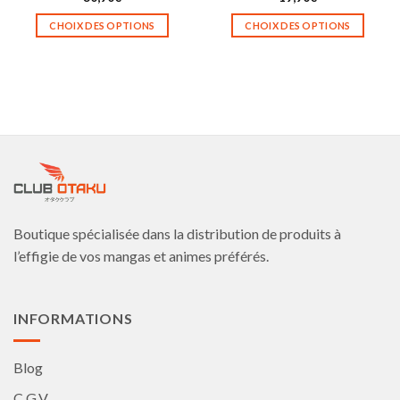
CHOIX DES OPTIONS
CHOIX DES OPTIONS
Ce
Ce
produit
produit
a
a
plusieurs
plusieurs
variations.
variations.
Les
Les
options
options
peuvent
peuvent
être
être
choisies
choisies
Boutique spécialisée dans la distribution de produits à
sur
sur
la
la
l’effigie de vos mangas et animes préférés.
page
page
du
du
produit
produit
INFORMATIONS
Blog
C.G.V