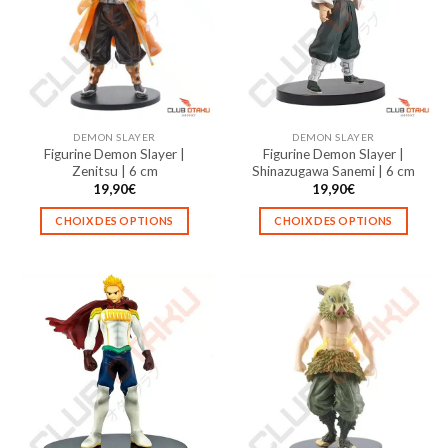
options
options
peuvent
peuvent
être
être
choisies
choisies
sur
sur
la
la
DEMON SLAYER
DEMON SLAYER
page
page
Figurine Demon Slayer |
Figurine Demon Slayer |
du
du
Zenitsu | 6 cm
Shinazugawa Sanemi | 6 cm
produit
produit
19,90
€
19,90
€
CHOIX DES OPTIONS
CHOIX DES OPTIONS
Ce
Ce
produit
produit
a
a
plusieurs
plusieurs
variations.
variations.
Les
Les
options
options
peuvent
peuvent
être
être
choisies
choisies