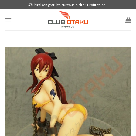
Skip
🎁 Livraison gratuite sur tout le site ! Profitez-en !
to
content