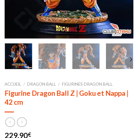
ACCUEIL
/
DRAGON BALL
/
FIGURINES DRAGON BALL
Figurine Dragon Ball Z | Goku et Nappa |
42 cm
229,90
€