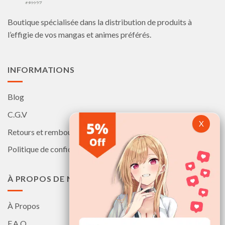
être
être
choisies
choisies
Boutique spécialisée dans la distribution de produits à
sur
sur
la
la
l’effigie de vos mangas et animes préférés.
page
page
du
du
produit
produit
INFORMATIONS
Blog
C.G.V
Retours et remboursements
Politique de confidentialité
À PROPOS DE NOUS
À Propos
F.A.Q