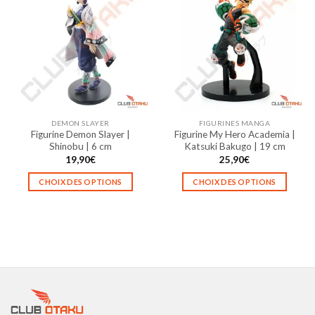
variations.
variations.
Les
Les
options
options
peuvent
peuvent
être
être
choisies
choisies
sur
sur
la
la
DEMON SLAYER
FIGURINES MANGA
page
page
Figurine Demon Slayer |
Figurine My Hero Academia |
du
du
Shinobu | 6 cm
Katsuki Bakugo | 19 cm
produit
produit
19,90
€
25,90
€
CHOIX DES OPTIONS
CHOIX DES OPTIONS
Ce
Ce
produit
produit
a
a
plusieurs
plusieurs
variations.
variations.
Les
Les
options
options
peuvent
peuvent