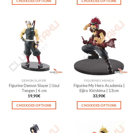
CHOIX DES OPTIONS
CHOIX DES OPTIONS
Ce
Ce
produit
produit
a
a
plusieurs
plusieurs
variations.
variations.
Les
Les
options
options
peuvent
peuvent
être
être
choisies
choisies
sur
sur
la
la
DEMON SLAYER
FIGURINES MANGA
page
page
Figurine Demon Slayer | Uzui
Figurine My Hero Academia |
du
du
Tengen | 6 cm
Eijiro Kirishima | 13cm
produit
produit
19,90
€
33,90
€
CHOIX DES OPTIONS
CHOIX DES OPTIONS
Ce
Ce
produit
produit
a
a
plusieurs
plusieurs