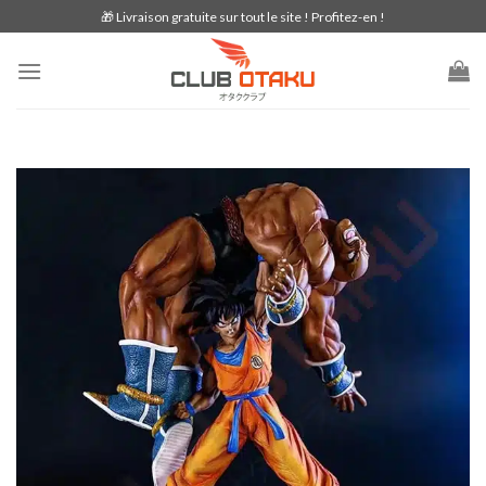
Skip
🎁 Livraison gratuite sur tout le site ! Profitez-en !
to
content