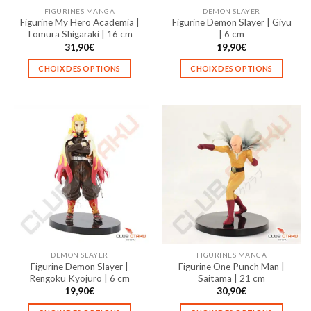
FIGURINES MANGA
DEMON SLAYER
Figurine My Hero Academia |
Figurine Demon Slayer | Giyu
Tomura Shigaraki | 16 cm
| 6 cm
31,90
€
19,90
€
CHOIX DES OPTIONS
CHOIX DES OPTIONS
Ce
Ce
produit
produit
a
a
plusieurs
plusieurs
variations.
variations.
Les
Les
options
options
peuvent
peuvent
être
être
choisies
choisies
sur
sur
la
la
DEMON SLAYER
FIGURINES MANGA
page
page
Figurine Demon Slayer |
Figurine One Punch Man |
du
du
Rengoku Kyojuro | 6 cm
Saitama | 21 cm
produit
produit
19,90
€
30,90
€