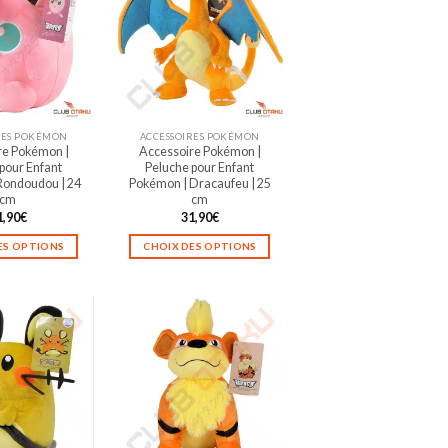
RES POKÉMON
ACCESSOIRES POKÉMON
re Pokémon |
Accessoire Pokémon |
pour Enfant
Peluche pour Enfant
Rondoudou | 24
Pokémon | Dracaufeu | 25
cm
cm
1,90
€
31,90
€
ES OPTIONS
CHOIX DES OPTIONS
Ce
Ce
produit
produit
a
a
plusieurs
plusieurs
variations.
variations.
Les
Les
options
options
peuvent
peuvent
être
être
choisies
choisies