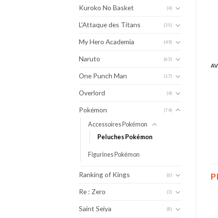
Kuroko No Basket
(4)
L'Attaque des Titans
(35)
My Hero Academia
(49)
Naruto
(63)
AV
One Punch Man
(17)
Overlord
(4)
Pokémon
(74)
Accessoires Pokémon
Peluches Pokémon
Figurines Pokémon
Ranking of Kings
P
(6)
Re : Zero
(3)
Saint Seiya
(8)