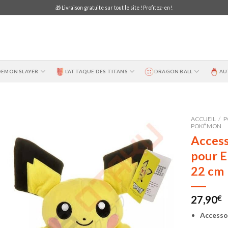
🎁 Livraison gratuite sur tout le site ! Profitez-en !
DEMON SLAYER
L’ATTAQUE DES TITANS
DRAGON BALL
AU
ACCUEIL
/
P
POKÉMON
Access
pour E
22 cm
27,90
€
Accesso