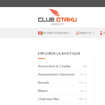
Skip
to
content
MY HERO ACADEMIA
NARUTO
EXPLORER LA BOUTIQUE
Accessoires & Cosplay
(95)
Assassination Classroom
(5)
Berserk
(15)
Bleach
(4)
Chainsaw Man
(40)