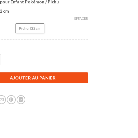
 pour Enfant Pokémon / Pichu
22 cm
EFFACER
Pichu | 22 cm
Accessoire Pokémon | Peluche pour Enfant Pokémon | Pichu | 22 cm
AJOUTER AU PANIER