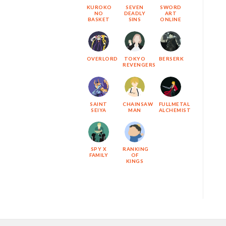
KUROKO
SEVEN
SWORD
NO
DEADLY
ART
BASKET
SINS
ONLINE
OVERLORD
TOKYO
BERSERK
REVENGERS
SAINT
CHAINSAW
FULLMETAL
SEIYA
MAN
ALCHEMIST
SPY X
RANKING
FAMILY
OF
KINGS