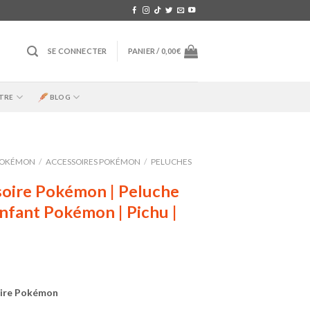
SE CONNECTER
PANIER /
0,00
€
TRE
BLOG
OKÉMON
/
ACCESSOIRES POKÉMON
/
PELUCHES
oire Pokémon | Peluche
nfant Pokémon | Pichu |
ire Pokémon