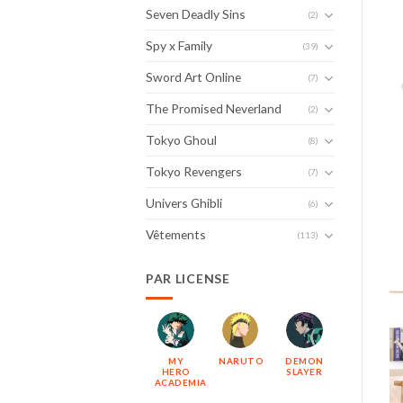
Seven Deadly Sins
(2)
Spy x Family
(39)
Sword Art Online
(7)
The Promised Neverland
(2)
Tokyo Ghoul
(8)
Tokyo Revengers
(7)
Univers Ghibli
(6)
Vêtements
(113)
PAR LICENSE
MY
NARUTO
DEMON
HERO
SLAYER
ACADEMIA