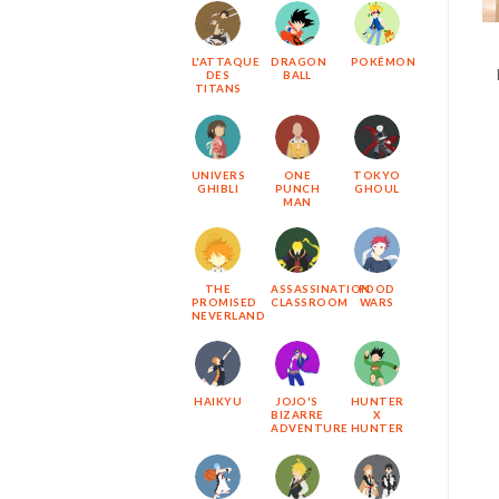
L'ATTAQUE
DRAGON
POKÉMON
DES
BALL
TITANS
UNIVERS
ONE
TOKYO
GHIBLI
PUNCH
GHOUL
MAN
THE
ASSASSINATION
FOOD
PROMISED
CLASSROOM
WARS
NEVERLAND
HAIKYU
JOJO'S
HUNTER
BIZARRE
X
ADVENTURE
HUNTER