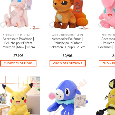
ACCESSOIRES POKÉMON
ACCESSOIRES POKÉMON
ACCESSOI
Accessoire Pokémon |
Accessoire Pokémon |
Accessoi
Peluche pour Enfant
Peluche pour Enfant
Peluche 
Pokémon | Mew | 23 cm
Pokémon | Goupix | 25 cm
Pokémon | 
27,90
€
30,90
€
2
CHOIX DES OPTIONS
CHOIX DES OPTIONS
CHOIX D
Ce
Ce
produit
produit
a
a
plusieurs
plusieurs
variations.
variations.
Les
Les
options
options
peuvent
peuvent
être
être
choisies
choisies