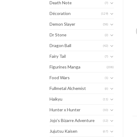
Death Note
(7)
Décoration
(129)
Demon Slayer
(58)
Dr Stone
(2)
Dragon Ball
(42)
Fairy Tail
(7)
Figurines Manga
(208)
Food Wars
(1)
Fullmetal Alchemist
(6)
Haikyu
(11)
Hunter x Hunter
(10)
Jojo's Bizarre Adventure
(12)
Jujutsu Kaisen
(67)