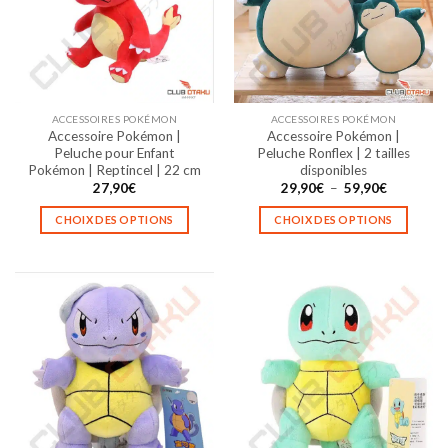
peuvent
peuvent
être
être
choisies
choisies
sur
sur
la
la
ACCESSOIRES POKÉMON
ACCESSOIRES POKÉMON
page
page
Accessoire Pokémon |
Accessoire Pokémon |
du
du
Peluche pour Enfant
Peluche Ronflex | 2 tailles
produit
produit
Pokémon | Reptincel | 22 cm
disponibles
Plage
27,90
€
29,90
€
–
59,90
€
de
prix :
CHOIX DES OPTIONS
CHOIX DES OPTIONS
29,90€
à
Ce
Ce
59,90€
produit
produit
a
a
plusieurs
plusieurs
variations.
variations.
Les
Les
options
options
peuvent
peuvent
être
être
choisies
choisies