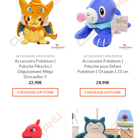
ACCESSOIRES POKÉMON
ACCESSOIRES POKÉMON
Accessoire Pokémon |
Accessoire Pokémon |
Peluche Pikachu |
Peluche pour Enfant
Déguisement Méga
Pokémon | Otaquin | 23 cm
Dracaufeu Y
22,90
€
28,90
€
CHOIX DES OPTIONS
CHOIX DES OPTIONS
Ce
Ce
produit
produit
a
a
plusieurs
plusieurs
variations.
variations.
Les
Les
options
options