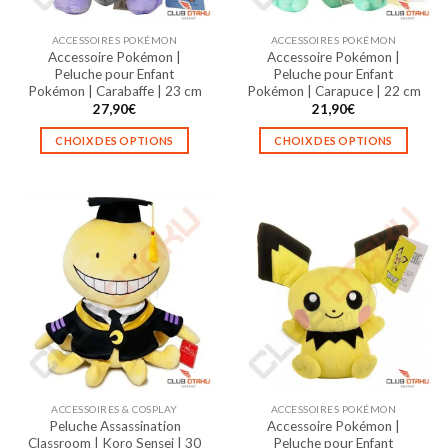
sur
sur
la
la
ACCESSOIRES POKÉMON
ACCESSOIRES POKÉMON
page
page
Accessoire Pokémon |
Accessoire Pokémon |
du
du
Peluche pour Enfant
Peluche pour Enfant
produit
produit
Pokémon | Carabaffe | 23 cm
Pokémon | Carapuce | 22 cm
27,90
€
21,90
€
CHOIX DES OPTIONS
CHOIX DES OPTIONS
Ce
Ce
produit
produit
a
a
plusieurs
plusieurs
variations.
variations.
Les
Les
options
options
peuvent
peuvent
être
être
choisies
choisies
sur
sur
la
la
ACCESSOIRES & COSPLAY
ACCESSOIRES POKÉMON
page
page
Peluche Assassination
Accessoire Pokémon |
du
du
Classroom | Koro Sensei | 30
Peluche pour Enfant