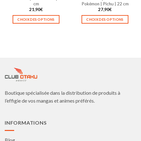
produit
produit
cm
Pokémon | Pichu | 22 cm
21,90
€
27,90
€
CHOIX DES OPTIONS
CHOIX DES OPTIONS
Ce
Ce
produit
produit
a
a
plusieurs
plusieurs
variations.
variations.
Les
Les
options
options
peuvent
peuvent
être
être
choisies
choisies
Boutique spécialisée dans la distribution de produits à
sur
sur
la
la
l’effigie de vos mangas et animes préférés.
page
page
du
du
produit
produit
INFORMATIONS
Blog