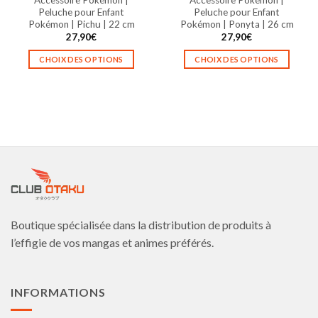
du
du
Peluche pour Enfant
Peluche pour Enfant
produit
produit
Pokémon | Pichu | 22 cm
Pokémon | Ponyta | 26 cm
27,90
€
27,90
€
CHOIX DES OPTIONS
CHOIX DES OPTIONS
Ce
Ce
produit
produit
a
a
plusieurs
plusieurs
variations.
variations.
Les
Les
options
options
peuvent
peuvent
être
être
choisies
choisies
Boutique spécialisée dans la distribution de produits à
sur
sur
la
la
l’effigie de vos mangas et animes préférés.
page
page
du
du
produit
produit
INFORMATIONS