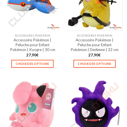
options
options
peuvent
peuvent
être
être
choisies
choisies
sur
sur
la
la
ACCESSOIRES POKÉMON
ACCESSOIRES POKÉMON
page
page
Accessoire Pokémon |
Accessoire Pokémon |
du
du
Peluche pour Enfant
Peluche pour Enfant
produit
produit
Pokémon | Kyogre | 30 cm
Pokémon | Dedenne | 22 cm
27,90
€
27,90
€
CHOIX DES OPTIONS
CHOIX DES OPTIONS
Ce
Ce
produit
produit
a
a
plusieurs
plusieurs
variations.
variations.
Les
Les
options
options
peuvent
peuvent
être
être
choisies
choisies