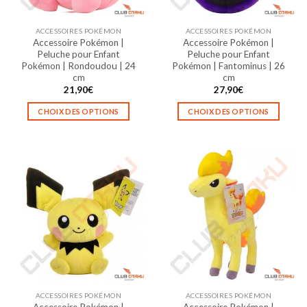
sur
sur
la
la
ACCESSOIRES POKÉMON
ACCESSOIRES POKÉMON
page
page
Accessoire Pokémon |
Accessoire Pokémon |
du
du
Peluche pour Enfant
Peluche pour Enfant
produit
produit
Pokémon | Rondoudou | 24
Pokémon | Fantominus | 26
cm
cm
21,90
€
27,90
€
CHOIX DES OPTIONS
CHOIX DES OPTIONS
Ce
Ce
produit
produit
a
a
plusieurs
plusieurs
variations.
variations.
Les
Les
options
options
peuvent
peuvent
être
être
choisies
choisies
sur
sur
la
la
ACCESSOIRES POKÉMON
ACCESSOIRES POKÉMON
page
page
Accessoire Pokémon |
Accessoire Pokémon |