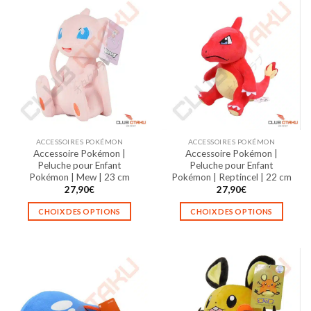
ACCESSOIRES POKÉMON
ACCESSOIRES POKÉMON
Accessoire Pokémon |
Accessoire Pokémon |
Peluche pour Enfant
Peluche pour Enfant
Pokémon | Mew | 23 cm
Pokémon | Reptincel | 22 cm
27,90
€
27,90
€
CHOIX DES OPTIONS
CHOIX DES OPTIONS
Ce
Ce
produit
produit
a
a
plusieurs
plusieurs
variations.
variations.
Les
Les