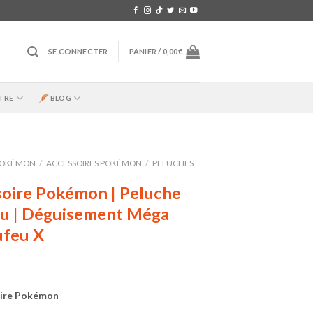
SE CONNECTER
PANIER /
0,00
€
TRE
BLOG
OKÉMON
/
ACCESSOIRES POKÉMON
/
PELUCHES
oire Pokémon | Peluche
u | Déguisement Méga
ufeu X
ire Pokémon