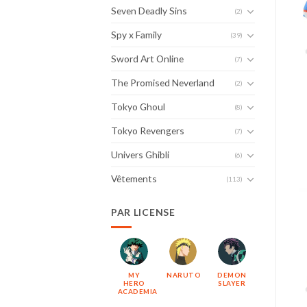
Seven Deadly Sins
(2)
Spy x Family
(39)
Sword Art Online
(7)
The Promised Neverland
(2)
Tokyo Ghoul
(8)
Tokyo Revengers
(7)
Univers Ghibli
(6)
Vêtements
(113)
PAR LICENSE
MY
NARUTO
DEMON
HERO
SLAYER
ACADEMIA