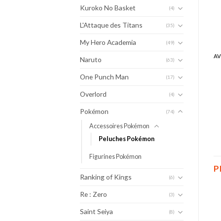
Kuroko No Basket
(4)
L'Attaque des Titans
(35)
My Hero Academia
(49)
AV
Naruto
(63)
One Punch Man
(17)
Overlord
(4)
Pokémon
(74)
Accessoires Pokémon
Peluches Pokémon
Figurines Pokémon
P
Ranking of Kings
(6)
Re : Zero
(3)
Saint Seiya
(8)