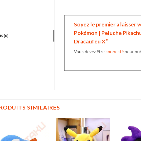
Soyez le premier à laisser 
Pokémon | Peluche Pikach
IS (0)
Dracaufeu X”
Vous devez être
connecté
pour publ
RODUITS SIMILAIRES