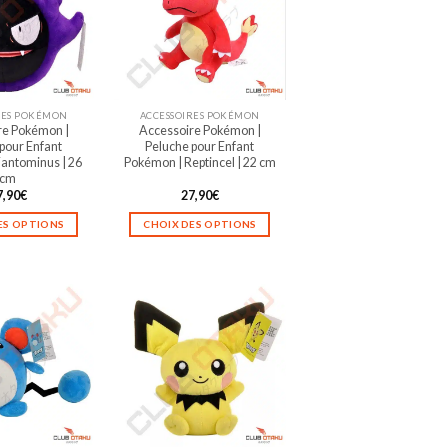
RES POKÉMON
ACCESSOIRES POKÉMON
re Pokémon |
Accessoire Pokémon |
pour Enfant
Peluche pour Enfant
antominus | 26
Pokémon | Reptincel | 22 cm
cm
7,90
€
27,90
€
ES OPTIONS
CHOIX DES OPTIONS
Ce
Ce
produit
produit
a
a
plusieurs
plusieurs
variations.
variations.
Les
Les
options
options
peuvent
peuvent
être
être
choisies
choisies
sur
sur