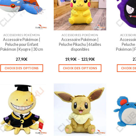
ACCESSOIRES POKÉMON
ACCESSOIRES POKÉMON
ACCESSOI
Accessoire Pokémon |
Accessoire Pokémon |
Accessoi
Peluche pour Enfant
Peluche Pikachu | 6 tailles
Peluche 
Pokémon | Kyogre | 30 cm
disponibles
Pokémon | F
Plage
27,90
€
19,90
€
–
123,90
€
2
de
prix :
CHOIX DES OPTIONS
CHOIX DES OPTIONS
CHOIX D
19,90€
à
Ce
Ce
123,90€
produit
produit
a
a
plusieurs
plusieurs
variations.
variations.
Les
Les
options
options
peuvent
peuvent
être
être
choisies
choisies
sur
sur