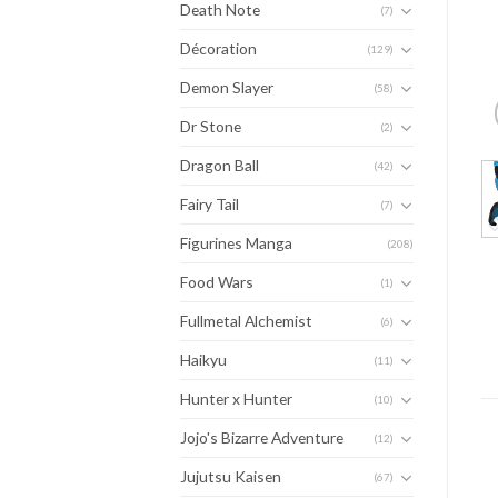
Death Note
(7)
Décoration
(129)
Demon Slayer
(58)
Dr Stone
(2)
Dragon Ball
(42)
Fairy Tail
(7)
Figurines Manga
(208)
Food Wars
(1)
Fullmetal Alchemist
(6)
Haikyu
(11)
Hunter x Hunter
(10)
Jojo's Bizarre Adventure
(12)
Jujutsu Kaisen
(67)