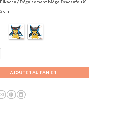
 Pikachu / Déguisement Méga Dracaufeu X
23 cm
 Accessoire Pokémon | Peluche Pikachu | Déguisement Méga Dracaufeu X
AJOUTER AU PANIER