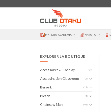
Skip
to
content
MY HERO ACADEMIA
NARUTO
EXPLORER LA BOUTIQUE
Accessoires & Cosplay
(95)
Assassination Classroom
(5)
Berserk
(15)
Bleach
(4)
Chainsaw Man
(40)