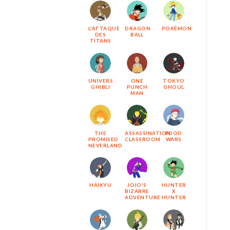
L'ATTAQUE
DRAGON
POKÉMON
DES
BALL
TITANS
UNIVERS
ONE
TOKYO
GHIBLI
PUNCH
GHOUL
MAN
THE
ASSASSINATION
FOOD
PROMISED
CLASSROOM
WARS
NEVERLAND
HAIKYU
JOJO'S
HUNTER
BIZARRE
X
ADVENTURE
HUNTER