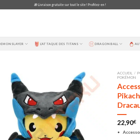
🎁 Livraison gratuite sur tout le site ! Profitez-en !
DEMON SLAYER
L’ATTAQUE DES TITANS
DRAGON BALL
AU
ACCUEIL
/
P
POKÉMON
Access
Pikach
Draca
22,90
€
Accesso