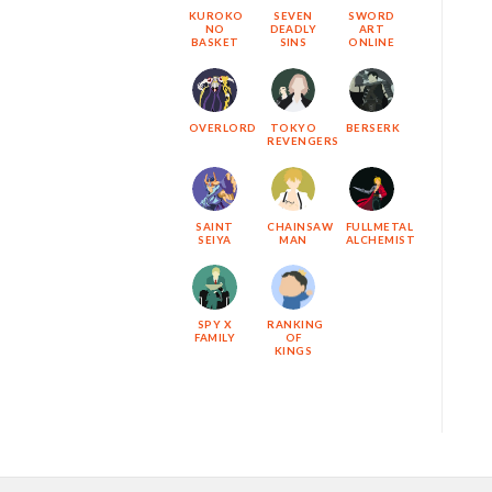
KUROKO
SEVEN
SWORD
NO
DEADLY
ART
BASKET
SINS
ONLINE
OVERLORD
TOKYO
BERSERK
REVENGERS
SAINT
CHAINSAW
FULLMETAL
SEIYA
MAN
ALCHEMIST
SPY X
RANKING
FAMILY
OF
KINGS