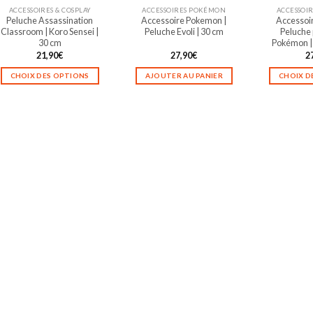
ACCESSOIRES & COSPLAY
ACCESSOIRES POKÉMON
ACCESSOI
la
la
Peluche Assassination
Accessoire Pokemon |
Accessoi
page
page
Classroom | Koro Sensei |
Peluche Evoli | 30 cm
Peluche 
du
du
30 cm
Pokémon | 
produit
produit
21,90
€
27,90
€
2
CHOIX DES OPTIONS
AJOUTER AU PANIER
CHOIX D
Ce
produit
a
plusieurs
variations.
Les
options
peuvent
être
choisies
sur
la
page
du
produit