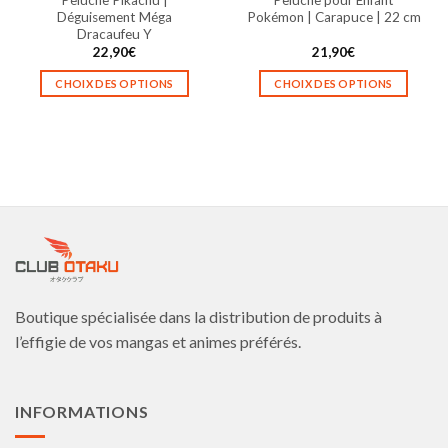
produit
produit
Déguisement Méga
Pokémon | Carapuce | 22 cm
Dracaufeu Y
22,90
€
21,90
€
CHOIX DES OPTIONS
CHOIX DES OPTIONS
Ce
Ce
produit
produit
a
a
plusieurs
plusieurs
variations.
variations.
Les
Les
options
options
peuvent
peuvent
être
être
choisies
choisies
Boutique spécialisée dans la distribution de produits à
sur
sur
la
la
l’effigie de vos mangas et animes préférés.
page
page
du
du
produit
produit
INFORMATIONS