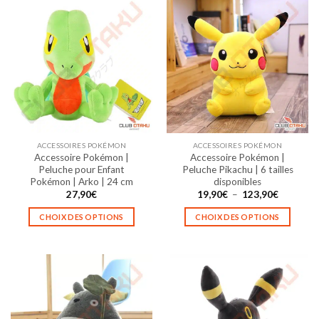
ACCESSOIRES POKÉMON
ACCESSOIRES POKÉMON
Accessoire Pokémon |
Accessoire Pokémon |
Peluche pour Enfant
Peluche Pikachu | 6 tailles
Pokémon | Arko | 24 cm
disponibles
Plage
27,90
€
19,90
€
–
123,90
€
de
prix :
CHOIX DES OPTIONS
CHOIX DES OPTIONS
19,90€
à
Ce
Ce
123,90€
produit
produit
a
a
plusieurs
plusieurs
variations.
variations.
Les
Les