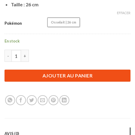
Taille : 26 cm
EFFACER
Osselait | 26 cm
Pokémon
En stock
quantité de Accessoire Pokémon | Peluche pour enfant Pokémon 
AJOUTER AU PANIER
AVIS (0)