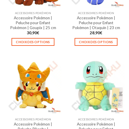
sur
la
ACCESSOIRES POKÉMON
ACCESSOIRES POKÉMON
page
Accessoire Pokémon |
Accessoire Pokémon |
du
Peluche pour Enfant
Peluche pour Enfant
produit
Pokémon | Goupix | 25 cm
Pokémon | Otaquin | 23 cm
30,90
€
28,90
€
CHOIX DES OPTIONS
CHOIX DES OPTIONS
Ce
Ce
produit
produit
a
a
plusieurs
plusieurs
variations.
variations.
Les
Les
options
options
peuvent
peuvent
être
être
choisies
choisies
sur
sur
la
la
ACCESSOIRES POKÉMON
ACCESSOIRES POKÉMON
page
page
Accessoire Pokémon |
Accessoire Pokémon |
du
du
Peluche Pikachu |
Peluche pour Enfant