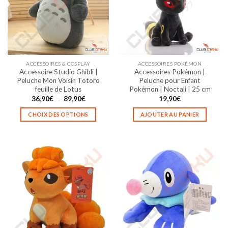
options
options
peuvent
peuvent
être
être
choisies
choisies
sur
sur
la
la
ACCESSOIRES & COSPLAY
ACCESSOIRES POKÉMON
page
page
Accessoire Studio Ghibli |
Accessoires Pokémon |
du
du
Peluche Mon Voisin Totoro
Peluche pour Enfant
produit
produit
feuille de Lotus
Pokémon | Noctali | 25 cm
Plage
36,90
€
–
89,90
€
19,90
€
de
prix :
CHOIX DES OPTIONS
AJOUTER AU PANIER
36,90€
à
Ce
89,90€
produit
a
plusieurs
variations.
Les
options
peuvent
être
choisies