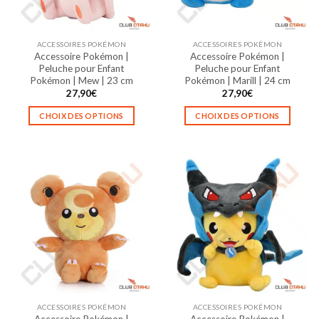
choisies
choisies
sur
sur
la
la
ACCESSOIRES POKÉMON
ACCESSOIRES POKÉMON
page
page
Accessoire Pokémon |
Accessoire Pokémon |
du
du
Peluche pour Enfant
Peluche pour Enfant
produit
produit
Pokémon | Mew | 23 cm
Pokémon | Marill | 24 cm
27,90
€
27,90
€
CHOIX DES OPTIONS
CHOIX DES OPTIONS
Ce
Ce
produit
produit
a
a
plusieurs
plusieurs
variations.
variations.
Les
Les
options
options
peuvent
peuvent
être
être
choisies
choisies
sur
sur
la
la
ACCESSOIRES POKÉMON
ACCESSOIRES POKÉMON
page
page
Accessoire Pokémon |
Accessoire Pokémon |