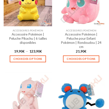
options
options
peuvent
peuvent
être
être
choisies
choisies
sur
sur
la
la
ACCESSOIRES POKÉMON
ACCESSOIRES POKÉMON
page
page
Accessoire Pokémon |
Accessoire Pokémon |
du
du
Peluche Pikachu | 6 tailles
Peluche pour Enfant
produit
produit
disponibles
Pokémon | Rondoudou | 24
cm
Plage
19,90
€
–
123,90
€
21,90
€
de
prix :
CHOIX DES OPTIONS
CHOIX DES OPTIONS
19,90€
à
Ce
Ce
123,90€
produit
produit
a
a
plusieurs
plusieurs
variations.
variations.
Les
Les
options
options
peuvent
peuvent
être
être