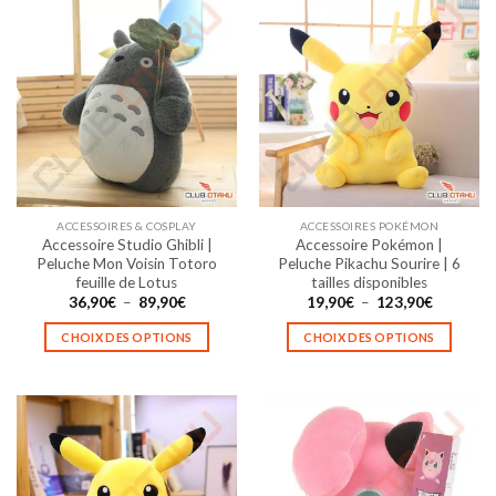
ACCESSOIRES & COSPLAY
ACCESSOIRES POKÉMON
Accessoire Studio Ghibli |
Accessoire Pokémon |
Peluche Mon Voisin Totoro
Peluche Pikachu Sourire | 6
feuille de Lotus
tailles disponibles
Plage
Plage
36,90
€
–
89,90
€
19,90
€
–
123,90
€
de
de
prix :
prix :
CHOIX DES OPTIONS
CHOIX DES OPTIONS
36,90€
19,90€
à
à
Ce
Ce
89,90€
123,90€
produit
produit
a
a
plusieurs
plusieurs
variations.
variations.
Les
Les