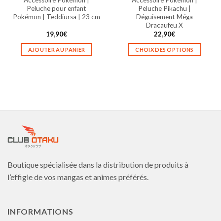
du
du
Peluche pour enfant
Peluche Pikachu |
produit
produit
Pokémon | Teddiursa | 23 cm
Déguisement Méga
Dracaufeu X
19,90
€
22,90
€
AJOUTER AU PANIER
CHOIX DES OPTIONS
Ce
produit
a
plusieurs
variations.
Les
options
peuvent
être
choisies
Boutique spécialisée dans la distribution de produits à
sur
la
l’effigie de vos mangas et animes préférés.
page
du
produit
INFORMATIONS