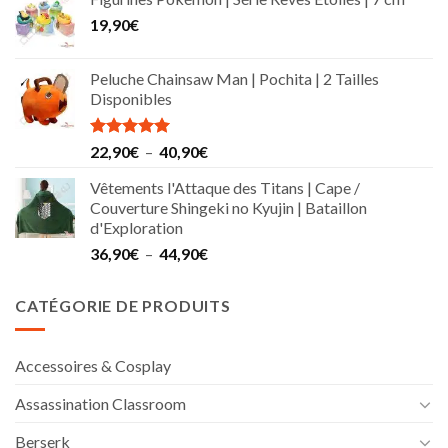
19,90
€
Peluche Chainsaw Man | Pochita | 2 Tailles
Disponibles
Note
5.00
Plage
22,90
€
–
40,90
€
sur 5
de
Vêtements l'Attaque des Titans | Cape /
prix :
Couverture Shingeki no Kyujin | Bataillon
22,90€
d'Exploration
à
Plage
36,90
€
–
44,90
€
40,90€
de
prix :
CATÉGORIE DE PRODUITS
36,90€
à
44,90€
Accessoires & Cosplay
Assassination Classroom
Berserk