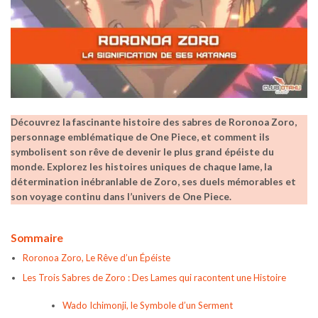
Découvrez la fascinante histoire des sabres de Roronoa Zoro,
personnage emblématique de One Piece, et comment ils
symbolisent son rêve de devenir le plus grand épéiste du
monde. Explorez les histoires uniques de chaque lame, la
détermination inébranlable de Zoro, ses duels mémorables et
son voyage continu dans l’univers de One Piece.
Sommaire
Roronoa Zoro, Le Rêve d’un Épéiste
Les Trois Sabres de Zoro : Des Lames qui racontent une Histoire
Wado Ichimonji, le Symbole d’un Serment