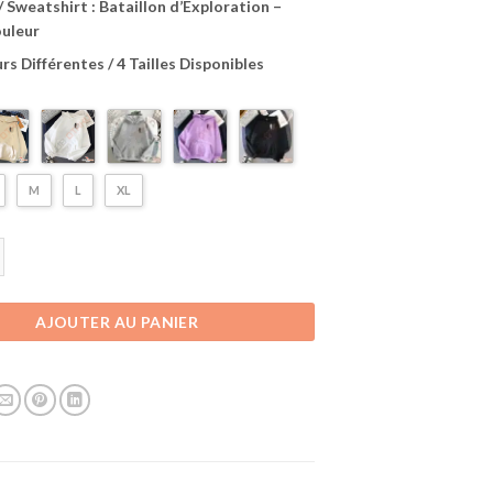
 Sweatshirt : Bataillon d’Exploration –
ouleur
rs Différentes / 4 Tailles Disponibles
M
L
XL
Vêtement l'Attaque des Titans | Hoodie Sweatshirt Shingeki no Kyujin | Pet
AJOUTER AU PANIER