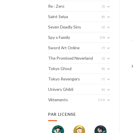
Re : Zero
(3)
Saint Seiya
(8)
Seven Deadly Sins
(2)
Spy x Family
(39)
Sword Art Online
(7)
The Promised Neverland
(2)
Tokyo Ghoul
(8)
Tokyo Revengers
(7)
Univers Ghibli
(6)
Vêtements
(113)
PAR LICENSE