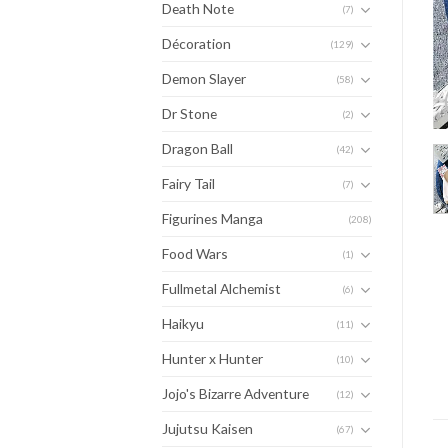
Death Note
(7)
Décoration
(129)
Demon Slayer
(58)
Dr Stone
(2)
Dragon Ball
(42)
Fairy Tail
(7)
Figurines Manga
(208)
Food Wars
(1)
Fullmetal Alchemist
(6)
Haikyu
(11)
Hunter x Hunter
(10)
Jojo's Bizarre Adventure
(12)
Jujutsu Kaisen
(67)