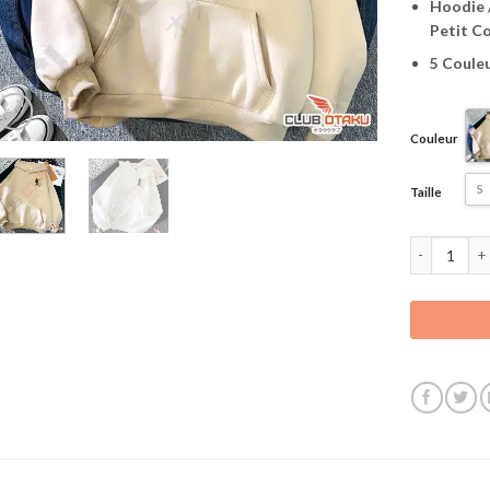
Hoodie /
Petit C
5 Couleu
Couleur
S
Taille
quantité de 