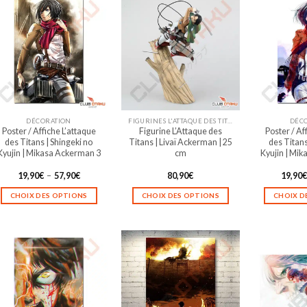
DÉCORATION
FIGURINES L'ATTAQUE DES TITANS
DÉC
Poster / Affiche L’attaque
Figurine L’Attaque des
Poster / Af
des Titans | Shingeki no
Titans | Livaï Ackerman | 25
des Titans
Kyujin | Mikasa Ackerman 3
cm
Kyujin | Mi
Plage
19,90
€
–
57,90
€
80,90
€
19,90
de
prix :
CHOIX DES OPTIONS
CHOIX DES OPTIONS
CHOIX D
19,90€
à
Ce
Ce
57,90€
produit
produit
a
a
plusieurs
plusieurs
variations.
variations.
Les
Les
options
options
peuvent
peuvent