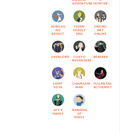
ADVENTURE
HUNTER
KUROKO
SEVEN
SWORD
NO
DEADLY
ART
BASKET
SINS
ONLINE
OVERLORD
TOKYO
BERSERK
REVENGERS
SAINT
CHAINSAW
FULLMETAL
SEIYA
MAN
ALCHEMIST
SPY X
RANKING
FAMILY
OF
KINGS