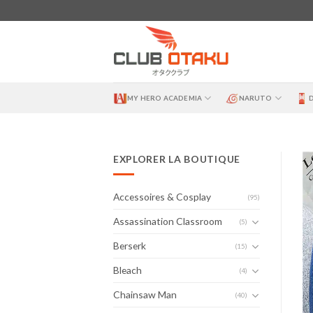
Skip
to
content
MY HERO ACADEMIA
NARUTO
EXPLORER LA BOUTIQUE
Accessoires & Cosplay
(95)
Assassination Classroom
(5)
Berserk
(15)
Bleach
(4)
Chainsaw Man
(40)