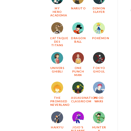
MY
NARUTO
DEMON
HERO
SLAYER
ACADEMIA
L'ATTAQUE
DRAGON
POKÉMON
DES
BALL
TITANS
UNIVERS
ONE
TOKYO
GHIBLI
PUNCH
GHOUL
MAN
THE
ASSASSINATION
FOOD
PROMISED
CLASSROOM
WARS
NEVERLAND
HAIKYU
JOJO'S
HUNTER
BIZARRE
X