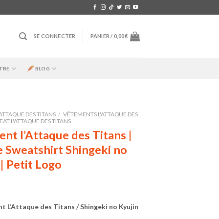
SE CONNECTER
PANIER /
0,00
€
TRE
BLOG
'ATTAQUE DES TITANS
/
VÊTEMENTS L'ATTAQUE DES
AT L'ATTAQUE DES TITANS
nt l’Attaque des Titans |
 Sweatshirt Shingeki no
| Petit Logo
 L’Attaque des Titans / Shingeki no Kyujin