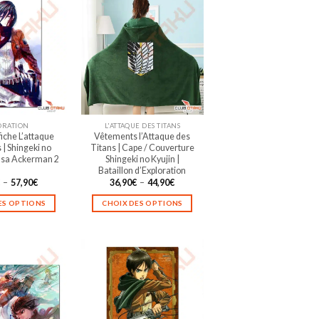
ORATION
L'ATTAQUE DES TITANS
fiche L’attaque
Vêtements l’Attaque des
 | Shingeki no
Titans | Cape / Couverture
kasa Ackerman 2
Shingeki no Kyujin |
Bataillon d’Exploration
Plage
Plage
€
–
57,90
€
36,90
€
–
44,90
€
de
de
prix :
prix :
ES OPTIONS
CHOIX DES OPTIONS
19,90€
36,90€
à
à
Ce
Ce
57,90€
44,90€
produit
produit
a
a
plusieurs
plusieurs
variations.
variations.
Les
Les
options
options
peuvent
peuvent