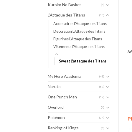
Kuroko No Basket
(4)
L'Attaque des Titans
(35)
Accessoires L'Attaque des Titans
Décoration L'Attaque des Titans
Figurines L'Attaque des Titans
Vêtements L'Attaque des Titans
AV
Sweat L'attaque des Titans
My Hero Academia
(49)
Naruto
(63)
One Punch Man
(17)
Overlord
(4)
Pokémon
P
(74)
Ranking of Kings
(6)