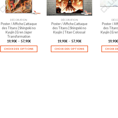
être
être
choisies
choisies
sur
sur
DÉCORATION
DÉCORATION
DÉC
la
la
Poster / Affiche L’attaque
Poster / Affiche L’attaque
Poster / Af
page
page
des Titans | Shingeki no
des Titans | Shingeki no
des Titans
du
du
Kyujin | Eren Jäger
Kyujin | Titan Colossal
Kyujin | Er
Transformation
produit
produit
Plage
Plage
19,90
€
–
57,90
€
19,90
€
–
57,90
€
19,90
de
de
prix :
prix :
CHOIX DES OPTIONS
CHOIX DES OPTIONS
CHOIX D
19,90€
19,90€
à
à
Ce
Ce
57,90€
57,90€
produit
produit
a
a
plusieurs
plusieurs
variations.
variations.
Les
Les
options
options
peuvent
peuvent
être
être
choisies
choisies
sur
sur
la
la
page
page