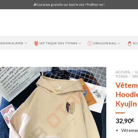
🎁 Livraison gratuite sur tout le site ! Profitez-en !
DEMON SLAYER
L’ATTAQUE DES TITANS
DRAGON BALL
AU
ACCUEIL
/
L
TITANS
/
SWE
Vêteme
Hoodie
Kyujin 
32,90
€
Vêtement