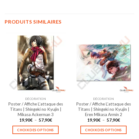
PRODUITS SIMILAIRES
DÉCORATION
DÉCORATION
Poster / Affiche L’attaque des
Poster / Affiche L’attaque des
Titans | Shingeki no Kyujin |
Titans | Shingeki no Kyujin |
Mikasa Ackerman 3
Eren Mikasa Armin 2
Plage
Plage
19,90
€
–
57,90
€
19,90
€
–
57,90
€
de
de
prix :
prix :
CHOIX DES OPTIONS
CHOIX DES OPTIONS
19,90€
19,90€
à
à
Ce
Ce