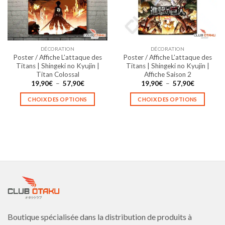
être
être
choisies
choisies
sur
sur
la
la
DÉCORATION
DÉCORATION
page
page
Poster / Affiche L’attaque des
Poster / Affiche L’attaque des
du
du
Titans | Shingeki no Kyujin |
Titans | Shingeki no Kyujin |
produit
produit
Titan Colossal
Affiche Saison 2
Plage
Plage
19,90
€
–
57,90
€
19,90
€
–
57,90
€
de
de
prix :
prix :
CHOIX DES OPTIONS
CHOIX DES OPTIONS
19,90€
19,90€
à
à
Ce
Ce
57,90€
57,90€
produit
produit
a
a
plusieurs
plusieurs
variations.
variations.
Les
Les
options
options
peuvent
peuvent
être
être
choisies
choisies
Boutique spécialisée dans la distribution de produits à
sur
sur