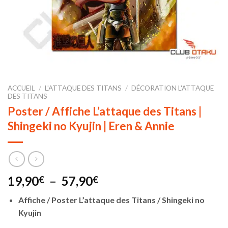
ACCUEIL
/
L'ATTAQUE DES TITANS
/
DÉCORATION L'ATTAQUE
DES TITANS
Poster / Affiche L’attaque des Titans |
Shingeki no Kyujin | Eren & Annie
Plage
19,90
–
57,90
€
€
de
Affiche / Poster L’attaque des Titans / Shingeki no
prix :
Kyujin
19,90€