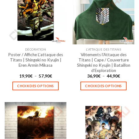
Les
Les
options
options
peuvent
peuvent
être
être
choisies
choisies
sur
sur
la
la
DÉCORATION
L'ATTAQUE DES TITANS
page
page
Poster / Affiche L’attaque des
Vêtements l’Attaque des
du
du
Titans | Shingeki no Kyujin |
Titans | Cape / Couverture
produit
produit
Eren Armin Mikasa
Shingeki no Kyujin | Bataillon
d’Exploration
Plage
Plage
19,90
€
–
57,90
€
36,90
€
–
44,90
€
de
de
prix :
prix :
CHOIX DES OPTIONS
CHOIX DES OPTIONS
19,90€
36,90€
à
à
Ce
Ce
57,90€
44,90€
produit
produit
a
a
plusieurs
plusieurs
variations.
variations.
Les
Les
options
options
peuvent
peuvent