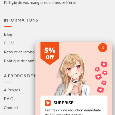
la
la
l’effigie de vos mangas et animes préférés.
page
page
du
du
produit
produit
INFORMATIONS
Blog
C.G.V
Retours et remboursements
Politique de confidentialité
À PROPOS DE NOUS
À Propos
F.A.Q
Contact