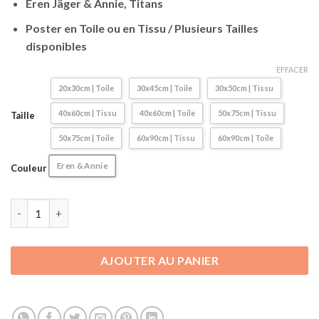
à
Eren Jäger & Annie, Titans
57,90€
Poster en Toile ou en Tissu / Plusieurs Tailles
disponibles
EFFACER
20x30cm | Toile
30x45cm | Toile
30x50cm | Tissu
40x60cm | Tissu
40x60cm | Toile
50x75cm | Tissu
Taille
50x75cm | Toile
60x90cm | Tissu
60x90cm | Toile
Eren & Annie
Couleur
quantité de Poster / Affiche L'attaque des Titans | Shingeki no 
AJOUTER AU PANIER