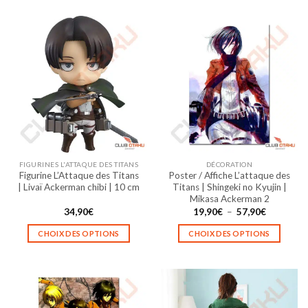
57,90€
57,90€
produit
produit
a
a
plusieurs
plusieurs
variations.
variations.
Les
Les
options
options
peuvent
peuvent
être
être
choisies
choisies
sur
sur
la
la
FIGURINES L'ATTAQUE DES TITANS
DÉCORATION
page
page
Figurine L’Attaque des Titans
Poster / Affiche L’attaque des
du
du
| Livaï Ackerman chibi | 10 cm
Titans | Shingeki no Kyujin |
produit
produit
Mikasa Ackerman 2
Plage
34,90
€
19,90
€
–
57,90
€
de
prix :
CHOIX DES OPTIONS
CHOIX DES OPTIONS
19,90€
à
Ce
Ce
57,90€
produit
produit
a
a
plusieurs
plusieurs
variations.
variations.