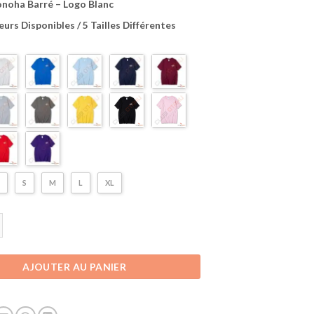
onoha Barré – Logo Blanc
urs Disponibles / 5 Tailles Différentes
S
M
L
XL
T-Shirt Naruto | Signe de Konoha Barré | Logo Blanc
AJOUTER AU PANIER