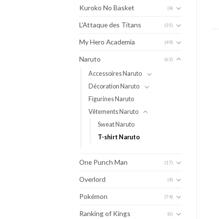
Kuroko No Basket
(4)
L'Attaque des Titans
(35)
My Hero Academia
(49)
Naruto
(63)
Accessoires Naruto
Décoration Naruto
Figurines Naruto
Vêtements Naruto
Sweat Naruto
T-shirt Naruto
One Punch Man
(17)
Overlord
(4)
Pokémon
(74)
Ranking of Kings
(6)