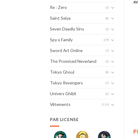
AV
Re : Zero
(3)
Saint Seiya
(8)
Seven Deadly Sins
(2)
Spy x Family
(39)
Sword Art Online
(7)
The Promised Neverland
(2)
Tokyo Ghoul
(8)
Tokyo Revengers
(7)
Univers Ghibli
(6)
Vêtements
(113)
PAR LICENSE
P