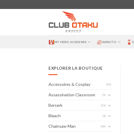
Skip
to
content
MY HERO ACADEMIA
NARUTO
EXPLORER LA BOUTIQUE
Accessoires & Cosplay
(95)
Assassination Classroom
(5)
Berserk
(15)
Bleach
(4)
Chainsaw Man
(40)