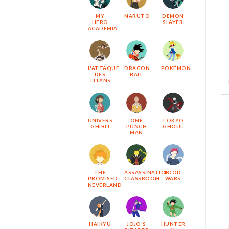
MY
NARUTO
DEMON
HERO
SLAYER
ACADEMIA
L'ATTAQUE
DRAGON
POKÉMON
DES
BALL
TITANS
UNIVERS
ONE
TOKYO
GHIBLI
PUNCH
GHOUL
MAN
THE
ASSASSINATION
FOOD
PROMISED
CLASSROOM
WARS
NEVERLAND
HAIKYU
JOJO'S
HUNTER