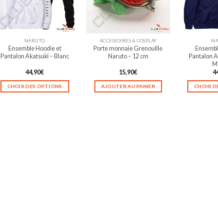
peuvent
être
choisies
sur
NARUTO
ACCESSOIRES & COSPLAY
N
la
Ensemble Hoodie et
Porte monnaie Grenouille
Ensembl
page
Pantalon Akatsuki – Blanc
Naruto – 12 cm
Pantalon A
du
M
produit
44,90
€
15,90
€
4
CHOIX DES OPTIONS
AJOUTER AU PANIER
CHOIX D
Ce
produit
a
plusieurs
variations.
Les
options
peuvent
être
choisies
sur
la
page