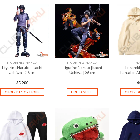
FIGURINES MANGA
FIGURINES MANGA
N
Figurine Naruto – Itachi
Figurine Naruto | Itachi
Ensembl
Uchiwa – 26 cm
Uchiwa | 36 cm
Pantalon Ak
35,90
€
4
CHOIX DES OPTIONS
LIRE LA SUITE
CHOIX D
Ce
produit
a
plusieurs
variations.
Les
options