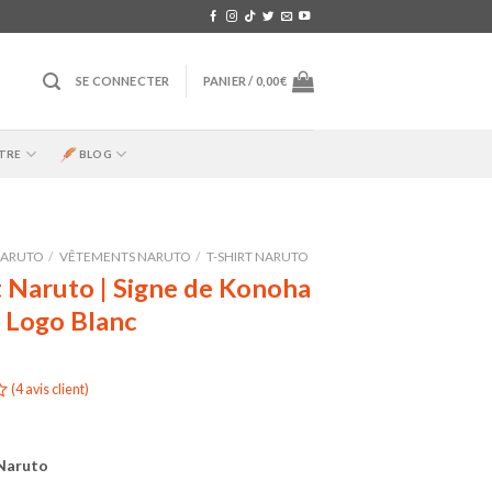
SE CONNECTER
PANIER /
0,00
€
TRE
BLOG
ARUTO
/
VÊTEMENTS NARUTO
/
T-SHIRT NARUTO
t Naruto | Signe de Konoha
| Logo Blanc
(
4
avis client)
 Naruto