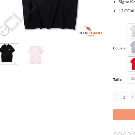
Signe K
12 COule
Couleur
XS
Taille
quantité de 