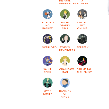
BIZARRE
X
ADVENTURE
HUNTER
KUROKO
SEVEN
SWORD
NO
DEADLY
ART
BASKET
SINS
ONLINE
OVERLORD
TOKYO
BERSERK
REVENGERS
SAINT
CHAINSAW
FULLMETAL
SEIYA
MAN
ALCHEMIST
SPY X
RANKING
FAMILY
OF
KINGS