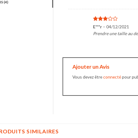
IS (4)
Note
3
E***r
–
04/12/2021
sur 5
Prendre une taille au d
Ajouter un Avis
Vous devez être
connecté
pour publ
RODUITS SIMILAIRES