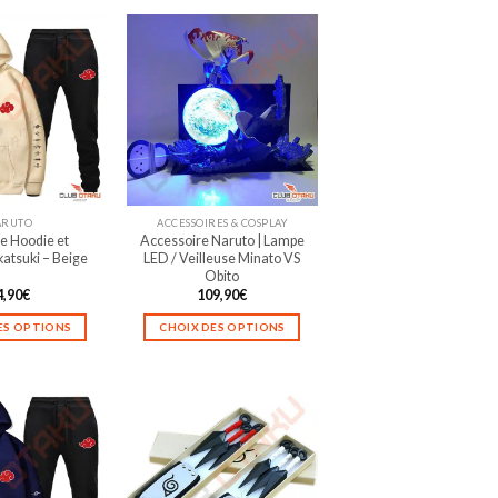
ARUTO
ACCESSOIRES & COSPLAY
e Hoodie et
Accessoire Naruto | Lampe
atsuki – Beige
LED / Veilleuse Minato VS
Obito
4,90
€
109,90
€
ES OPTIONS
CHOIX DES OPTIONS
Ce
Ce
produit
produit
a
a
plusieurs
plusieurs
variations.
variations.
Les
Les
options
options