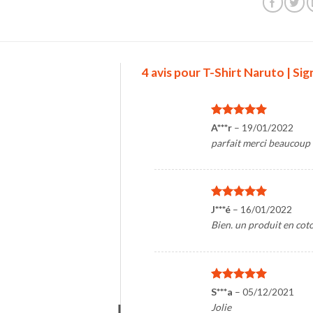
4 avis pour
T-Shirt Naruto | Si
Note
5
sur
A***r
–
19/01/2022
5
parfait merci beaucoup
Note
5
sur
J***é
–
16/01/2022
5
Bien. un produit en coto
Note
5
sur
S***a
–
05/12/2021
5
Jolie