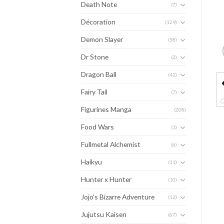
Death Note
(7)
Décoration
(129)
Demon Slayer
(58)
Dr Stone
(2)
Dragon Ball
(42)
Fairy Tail
(7)
Figurines Manga
(208)
Food Wars
(1)
Fullmetal Alchemist
(6)
Haikyu
(11)
Hunter x Hunter
(10)
Jojo's Bizarre Adventure
(12)
Jujutsu Kaisen
(67)