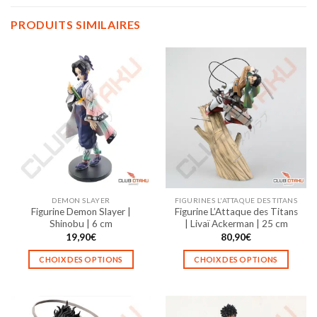
PRODUITS SIMILAIRES
DEMON SLAYER
FIGURINES L'ATTAQUE DES TITANS
Figurine Demon Slayer |
Figurine L’Attaque des Titans
Shinobu | 6 cm
| Livaï Ackerman | 25 cm
19,90
€
80,90
€
CHOIX DES OPTIONS
CHOIX DES OPTIONS
Ce
Ce
produit
produit
a
a