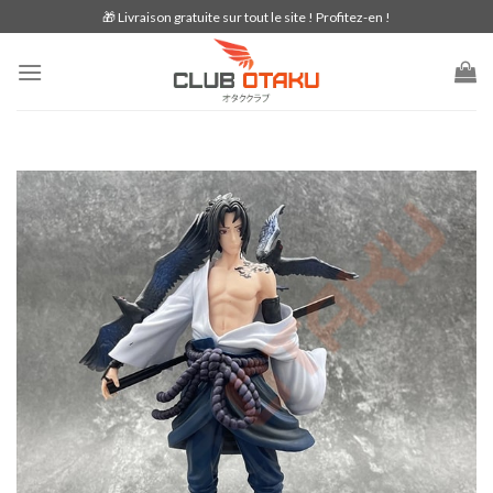
Skip
🎁 Livraison gratuite sur tout le site ! Profitez-en !
to
content