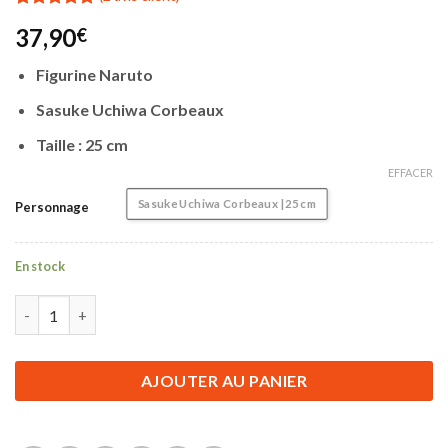
Noté
2
5.00
37,90
€
sur 5 basé
sur
notations
Figurine Naruto
client
Sasuke Uchiwa Corbeaux
Taille : 25 cm
EFFACER
Sasuke Uchiwa Corbeaux | 25 cm
Personnage
En stock
quantité de Figurine Naruto | Sasuke Uchiwa Corbeaux | 25 cm
AJOUTER AU PANIER