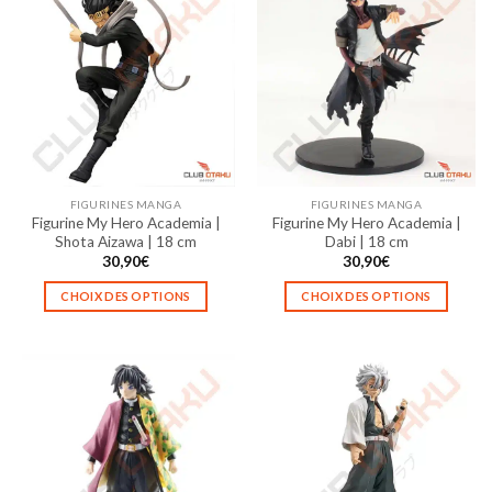
plusieurs
plusieurs
variations.
variations.
Les
Les
options
options
peuvent
peuvent
être
être
choisies
choisies
sur
sur
la
la
FIGURINES MANGA
FIGURINES MANGA
page
page
Figurine My Hero Academia |
Figurine My Hero Academia |
du
du
Shota Aizawa | 18 cm
Dabi | 18 cm
produit
produit
30,90
€
30,90
€
CHOIX DES OPTIONS
CHOIX DES OPTIONS
Ce
Ce
produit
produit
a
a
plusieurs
plusieurs
variations.
variations.
Les
Les
options
options
peuvent
peuvent