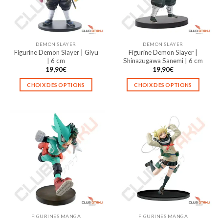
être
être
choisies
choisies
sur
sur
la
la
DEMON SLAYER
DEMON SLAYER
page
page
Figurine Demon Slayer | Giyu
Figurine Demon Slayer |
du
du
| 6 cm
Shinazugawa Sanemi | 6 cm
produit
produit
19,90
€
19,90
€
CHOIX DES OPTIONS
CHOIX DES OPTIONS
Ce
Ce
produit
produit
a
a
plusieurs
plusieurs
variations.
variations.
Les
Les
options
options
peuvent
peuvent
être
être
choisies
choisies
sur
sur
la
la
FIGURINES MANGA
FIGURINES MANGA