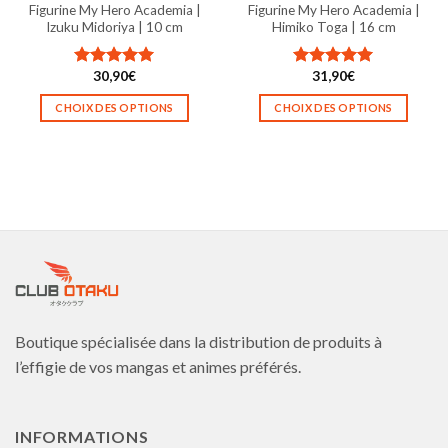
page
page
Figurine My Hero Academia |
Figurine My Hero Academia |
du
du
Izuku Midoriya | 10 cm
Himiko Toga | 16 cm
produit
produit
30,90
€
31,90
€
Note
5.00
Note
5.00
sur 5
sur 5
CHOIX DES OPTIONS
CHOIX DES OPTIONS
Ce
Ce
produit
produit
a
a
plusieurs
plusieurs
variations.
variations.
Les
Les
options
options
peuvent
peuvent
être
être
choisies
choisies
Boutique spécialisée dans la distribution de produits à
sur
sur
la
la
l’effigie de vos mangas et animes préférés.
page
page
du
du
produit
produit
INFORMATIONS