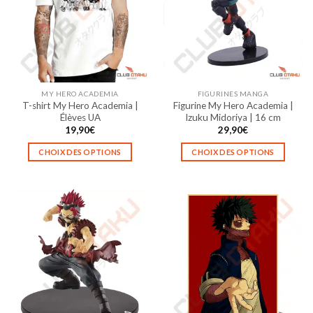
MY HERO ACADEMIA
FIGURINES MANGA
T-shirt My Hero Academia |
Figurine My Hero Academia |
Élèves UA
Izuku Midoriya | 16 cm
19,90
€
29,90
€
CHOIX DES OPTIONS
CHOIX DES OPTIONS
Ce
Ce
produit
produit
a
a
plusieurs
plusieurs
variations.
variations.
Les
Les
options
options
peuvent
peuvent
être
être
choisies
choisies