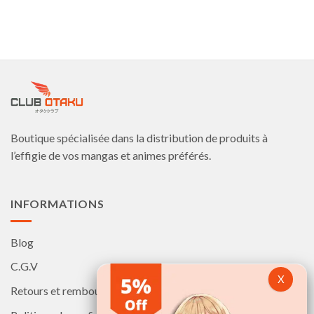
produit
produit
a
a
plusieurs
plusieurs
variations.
variations.
Les
Les
options
options
peuvent
peuvent
être
être
choisies
choisies
Boutique spécialisée dans la distribution de produits à
sur
sur
la
la
l’effigie de vos mangas et animes préférés.
page
page
du
du
produit
produit
INFORMATIONS
Blog
C.G.V
Retours et remboursements