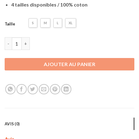
4 tailles disponibles / 100% coton
S
M
L
XL
Taille
quantité de T-shirt My Hero Academia | Deku & All-Might
AJOUTER AU PANIER
AVIS (0)
Avis