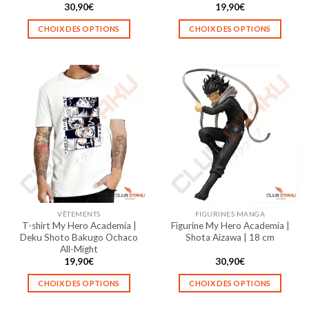
produit
produit
30,90
€
19,90
€
CHOIX DES OPTIONS
CHOIX DES OPTIONS
Ce
Ce
produit
produit
a
a
plusieurs
plusieurs
variations.
variations.
Les
Les
options
options
peuvent
peuvent
être
être
choisies
choisies
sur
sur
la
la
VÊTEMENTS
FIGURINES MANGA
page
page
T-shirt My Hero Academia |
Figurine My Hero Academia |
du
du
Deku Shoto Bakugo Ochaco
Shota Aizawa | 18 cm
produit
produit
All-Might
19,90
€
30,90
€
CHOIX DES OPTIONS
CHOIX DES OPTIONS
Ce
Ce