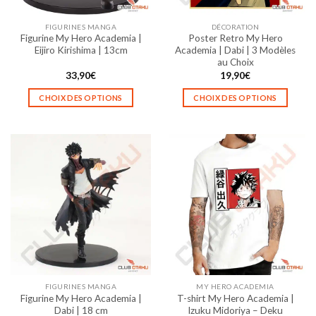
sur
sur
la
la
FIGURINES MANGA
DÉCORATION
page
page
Figurine My Hero Academia |
Poster Retro My Hero
du
du
Eijiro Kirishima | 13cm
Academia | Dabi | 3 Modèles
produit
produit
au Choix
33,90
€
19,90
€
CHOIX DES OPTIONS
CHOIX DES OPTIONS
Ce
Ce
produit
produit
a
a
plusieurs
plusieurs
variations.
variations.
Les
Les
options
options
peuvent
peuvent
être
être
choisies
choisies
sur
sur
la
la
FIGURINES MANGA
MY HERO ACADEMIA
page
page
Figurine My Hero Academia |
T-shirt My Hero Academia |
du
du
Dabi | 18 cm
Izuku Midoriya – Deku