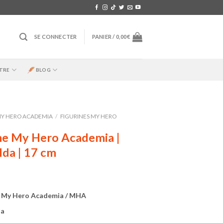
SE CONNECTER
PANIER /
0,00
€
TRE
BLOG
Y HERO ACADEMIA
/
FIGURINES MY HERO
ne My Hero Academia |
Ida | 17 cm
e My Hero Academia / MHA
da