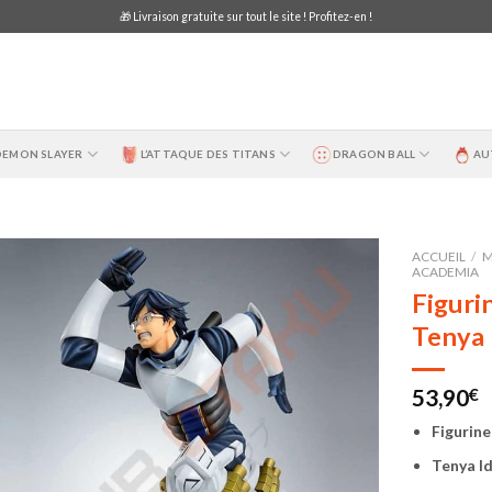
🎁 Livraison gratuite sur tout le site ! Profitez-en !
DEMON SLAYER
L’ATTAQUE DES TITANS
DRAGON BALL
AU
ACCUEIL
/
M
ACADEMIA
Figuri
Tenya 
53,90
€
Figurin
Tenya I