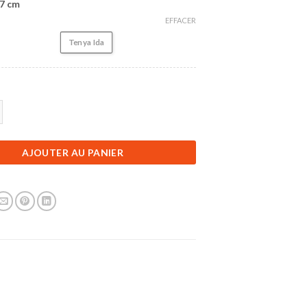
17 cm
EFFACER
Tenya Ida
Figurine My Hero Academia | Tenya Ida | 17 cm
AJOUTER AU PANIER