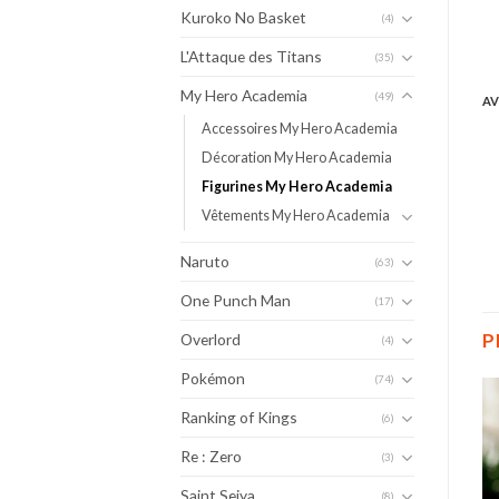
Kuroko No Basket
(4)
L'Attaque des Titans
(35)
My Hero Academia
(49)
AV
Accessoires My Hero Academia
Décoration My Hero Academia
Figurines My Hero Academia
Vêtements My Hero Academia
Naruto
(63)
One Punch Man
(17)
P
Overlord
(4)
Pokémon
(74)
Ranking of Kings
(6)
Re : Zero
(3)
Saint Seiya
(8)