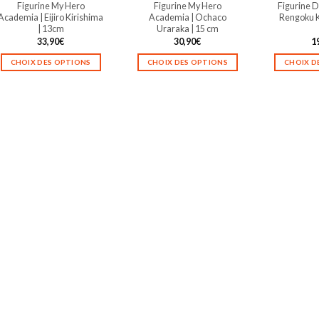
Figurine My Hero
Figurine My Hero
Figurine D
page
page
Academia | Eijiro Kirishima
Academia | Ochaco
Rengoku K
du
du
| 13cm
Uraraka | 15 cm
produit
produit
33,90
€
30,90
€
1
CHOIX DES OPTIONS
CHOIX DES OPTIONS
CHOIX D
Ce
Ce
produit
produit
a
a
plusieurs
plusieurs
variations.
variations.
Les
Les
options
options
peuvent
peuvent
être
être
choisies
choisies
sur
sur
la
la
page
page
du
du
produit
produit