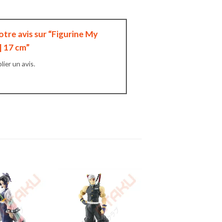
otre avis sur “Figurine My
| 17 cm”
ier un avis.