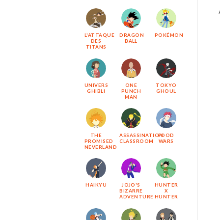
L'ATTAQUE
DRAGON
POKÉMON
DES
BALL
TITANS
UNIVERS
ONE
TOKYO
GHIBLI
PUNCH
GHOUL
MAN
THE
ASSASSINATION
FOOD
PROMISED
CLASSROOM
WARS
NEVERLAND
HAIKYU
JOJO'S
HUNTER
BIZARRE
X
ADVENTURE
HUNTER