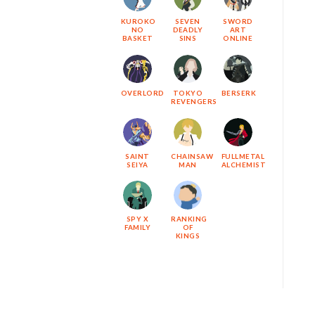
KUROKO
SEVEN
SWORD
NO
DEADLY
ART
BASKET
SINS
ONLINE
OVERLORD
TOKYO
BERSERK
REVENGERS
SAINT
CHAINSAW
FULLMETAL
SEIYA
MAN
ALCHEMIST
SPY X
RANKING
FAMILY
OF
KINGS