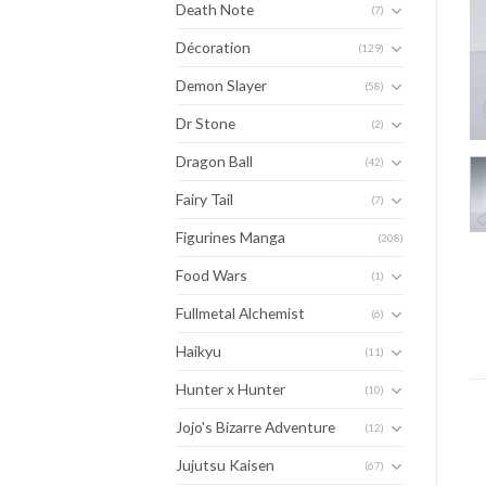
Death Note
(7)
Décoration
(129)
Demon Slayer
(58)
Dr Stone
(2)
Dragon Ball
(42)
Fairy Tail
(7)
Figurines Manga
(208)
Food Wars
(1)
Fullmetal Alchemist
(6)
Haikyu
(11)
Hunter x Hunter
(10)
Jojo's Bizarre Adventure
(12)
Jujutsu Kaisen
(67)