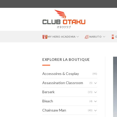
Skip
to
content
MY HERO ACADEMIA
NARUTO
EXPLORER LA BOUTIQUE
Accessoires & Cosplay
(95)
Assassination Classroom
(5)
Berserk
(15)
Bleach
(4)
Chainsaw Man
(40)