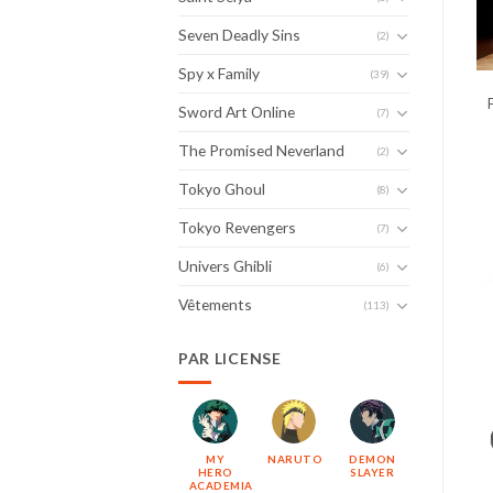
Seven Deadly Sins
(2)
Spy x Family
(39)
Sword Art Online
(7)
The Promised Neverland
(2)
Tokyo Ghoul
(8)
Tokyo Revengers
(7)
Univers Ghibli
(6)
Vêtements
(113)
PAR LICENSE
MY
NARUTO
DEMON
HERO
SLAYER
ACADEMIA