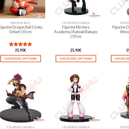
DRAGON BALL
FIGURINES MANGA
DEMO
Figurine Dragon Ball | Goku
Figurine My Hero
Figurine D
Enfant | 10 cm
Academia | Katsuki Bakugo
Shino
| 19 cm
25,90
€
25,90
€
1
Note
5.00
sur 5
CHOIX DES OPTIONS
CHOIX DES OPTIONS
CHOIX D
Ce
Ce
produit
produit
a
a
plusieurs
plusieurs
variations.
variations.
Les
Les
options
options
peuvent
peuvent
être
être
choisies
choisies
sur
sur
FIGURINES MANGA
FIGURINES MANGA
DEMO
la
la