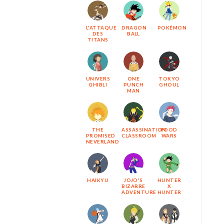
L'ATTAQUE
DRAGON
POKÉMON
DES
BALL
TITANS
UNIVERS
ONE
TOKYO
GHIBLI
PUNCH
GHOUL
MAN
THE
ASSASSINATION
FOOD
PROMISED
CLASSROOM
WARS
NEVERLAND
HAIKYU
JOJO'S
HUNTER
BIZARRE
X
ADVENTURE
HUNTER