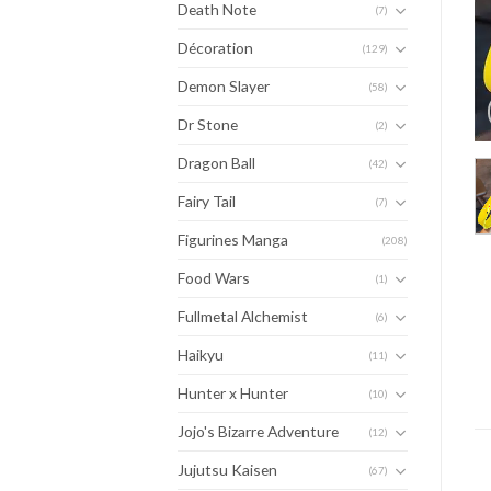
Death Note
(7)
Décoration
(129)
Demon Slayer
(58)
Dr Stone
(2)
Dragon Ball
(42)
Fairy Tail
(7)
Figurines Manga
(208)
Food Wars
(1)
Fullmetal Alchemist
(6)
Haikyu
(11)
Hunter x Hunter
(10)
Jojo's Bizarre Adventure
(12)
Jujutsu Kaisen
(67)