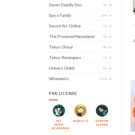
Seven Deadly Sins
(2)
Spy x Family
(39)
Sword Art Online
(7)
The Promised Neverland
(2)
Tokyo Ghoul
(8)
Tokyo Revengers
(7)
Univers Ghibli
(6)
Vêtements
(113)
PAR LICENSE
MY
NARUTO
DEMON
HERO
SLAYER
ACADEMIA