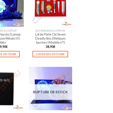
ES & COSPLAY
ACCESSOIRES & COSPLAY
Naruto | Lampe
Lot de Porte Clé Seven
euse Minato VS
Deadly Sins | Reliques
bito
Sacrées | Modèle n°1
9,90
€
38,90
€
ES OPTIONS
CHOIX DES OPTIONS
Ce
Ce
produit
produit
a
a
plusieurs
plusieurs
variations.
variations.
Les
Les
options
options
RUPTURE DE STOCK
peuvent
peuvent
être
être
choisies
choisies
sur
sur