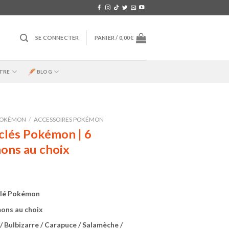
SE CONNECTER
PANIER /
0,00
€
TRE
BLOG
OKÉMON
/
ACCESSOIRES POKÉMON
clés Pokémon | 6
ons au choix
lé Pokémon
ons au choix
/ Bulbizarre / Carapuce / Salamèche /