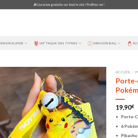
🎁 Livraison gratuite sur tout le site ! Profitez-en !
DEMON SLAYER
L’ATTAQUE DES TITANS
DRAGON BALL
AU
ACCUEIL
/
P
Porte-
Pokém
19,90
€
Porte-C
6 Pokém
Pikachu 