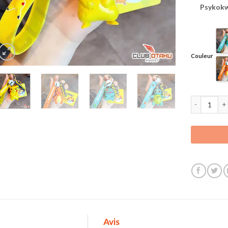
Psykokw
Couleur
quantité de
Avis