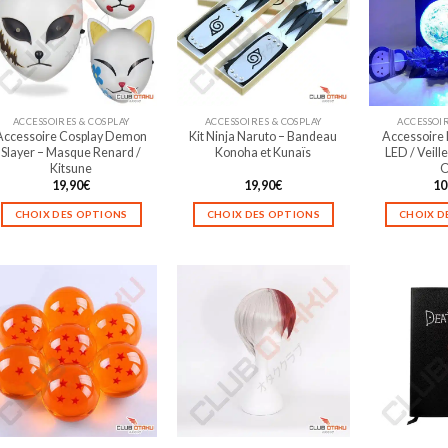
ACCESSOIRES & COSPLAY
ACCESSOIRES & COSPLAY
ACCESSOIR
Accessoire Cosplay Demon
Kit Ninja Naruto – Bandeau
Accessoire 
Slayer – Masque Renard /
Konoha et Kunaïs
LED / Veill
Kitsune
O
19,90
€
19,90
€
10
CHOIX DES OPTIONS
CHOIX DES OPTIONS
CHOIX D
Ce
Ce
produit
produit
a
a
plusieurs
plusieurs
variations.
variations.
Les
Les
options
options
peuvent
peuvent
être
être
choisies
choisies
sur
sur