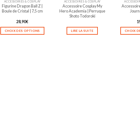
ACCESSOIRES & COSPLAY
ACCESSOIRES & COSPLAY
ACCESSOIR
la
la
Figurine Dragon Ball Z |
Accessoire Cosplay My
Accessoire
page
page
Boule de Cristal | 7,5 cm
Hero Academia | Perruque
Journa
du
du
Shoto Todoroki
produit
produit
28,90
€
1
CHOIX DES OPTIONS
LIRE LA SUITE
CHOIX D
Ce
produit
a
plusieurs
variations.
Les
options
peuvent
être
choisies
sur
la
page
du
produit