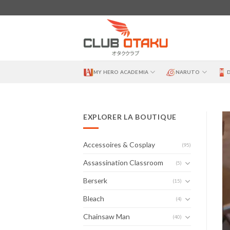
Skip
to
content
MY HERO ACADEMIA
NARUTO
EXPLORER LA BOUTIQUE
Accessoires & Cosplay
(95)
Assassination Classroom
(5)
Berserk
(15)
Bleach
(4)
Chainsaw Man
(40)