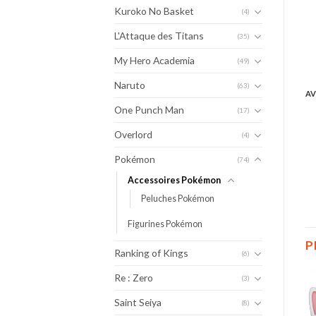
Kuroko No Basket
(4)
L'Attaque des Titans
(35)
My Hero Academia
(49)
Naruto
(63)
AV
One Punch Man
(17)
Overlord
(4)
Pokémon
(74)
Accessoires Pokémon
Peluches Pokémon
Figurines Pokémon
P
Ranking of Kings
(6)
Re : Zero
(3)
Saint Seiya
(8)