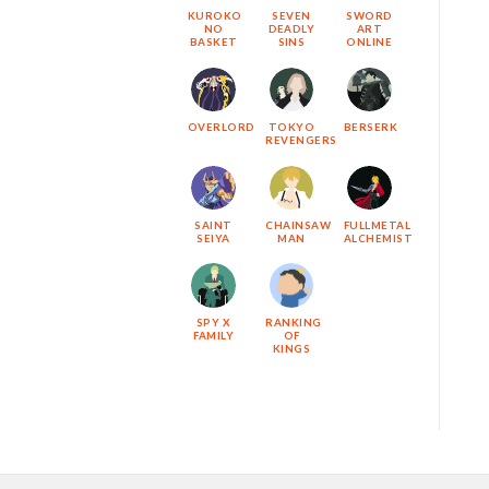
KUROKO
SEVEN
SWORD
NO
DEADLY
ART
BASKET
SINS
ONLINE
OVERLORD
TOKYO
BERSERK
REVENGERS
SAINT
CHAINSAW
FULLMETAL
SEIYA
MAN
ALCHEMIST
SPY X
RANKING
FAMILY
OF
KINGS