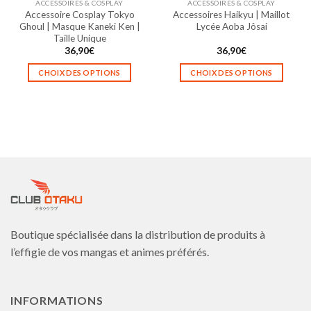
ACCESSOIRES & COSPLAY
ACCESSOIRES & COSPLAY
page
page
Accessoire Cosplay Tokyo
Accessoires Haikyu | Maillot
du
du
Ghoul | Masque Kaneki Ken |
Lycée Aoba Jôsai
produit
produit
Taille Unique
36,90
€
36,90
€
CHOIX DES OPTIONS
CHOIX DES OPTIONS
Ce
Ce
produit
produit
a
a
plusieurs
plusieurs
variations.
variations.
Les
Les
options
options
peuvent
peuvent
être
être
choisies
choisies
Boutique spécialisée dans la distribution de produits à
sur
sur
la
la
l’effigie de vos mangas et animes préférés.
page
page
du
du
produit
produit
INFORMATIONS