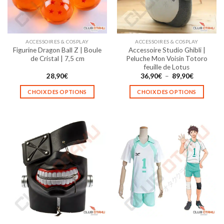
être
être
choisies
choisies
sur
sur
la
la
ACCESSOIRES & COSPLAY
ACCESSOIRES & COSPLAY
page
page
Figurine Dragon Ball Z | Boule
Accessoire Studio Ghibli |
du
du
de Cristal | 7,5 cm
Peluche Mon Voisin Totoro
produit
produit
feuille de Lotus
Plage
28,90
€
36,90
€
–
89,90
€
de
prix :
CHOIX DES OPTIONS
CHOIX DES OPTIONS
36,90€
à
Ce
Ce
89,90€
produit
produit
a
a
plusieurs
plusieurs
variations.
variations.
Les
Les
options
options
peuvent
peuvent
être
être
choisies
choisies
sur
sur
la
la