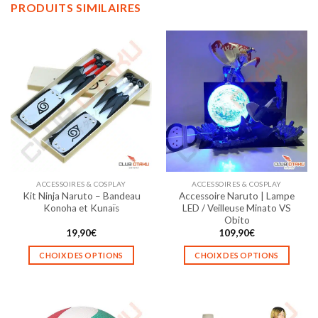
PRODUITS SIMILAIRES
ACCESSOIRES & COSPLAY
ACCESSOIRES & COSPLAY
Kit Ninja Naruto – Bandeau
Accessoire Naruto | Lampe
Konoha et Kunaïs
LED / Veilleuse Minato VS
Obito
19,90
€
109,90
€
CHOIX DES OPTIONS
CHOIX DES OPTIONS
Ce
Ce
produit
produit
a
a
plusieurs
plusieurs