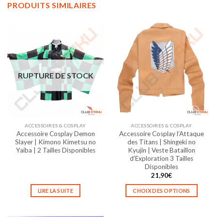
PRODUITS SIMILAIRES
RUPTURE DE STOCK
ACCESSOIRES & COSPLAY
ACCESSOIRES & COSPLAY
Accessoire Cosplay Demon
Accessoire Cosplay l’Attaque
Slayer | Kimono Kimetsu no
des Titans | Shingeki no
Yaiba | 2 Tailles Disponibles
Kyujin | Veste Bataillon
d’Exploration 3 Tailles
Disponibles
21,90
€
LIRE LA SUITE
CHOIX DES OPTIONS
Ce
produit