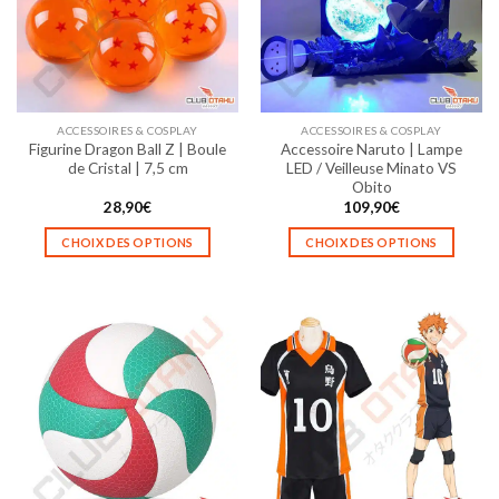
peuvent
être
choisies
sur
la
ACCESSOIRES & COSPLAY
ACCESSOIRES & COSPLAY
page
Figurine Dragon Ball Z | Boule
Accessoire Naruto | Lampe
du
de Cristal | 7,5 cm
LED / Veilleuse Minato VS
produit
Obito
28,90
€
109,90
€
CHOIX DES OPTIONS
CHOIX DES OPTIONS
Ce
Ce
produit
produit
a
a
plusieurs
plusieurs
variations.
variations.
Les
Les
options
options
peuvent
peuvent
être
être
choisies
choisies