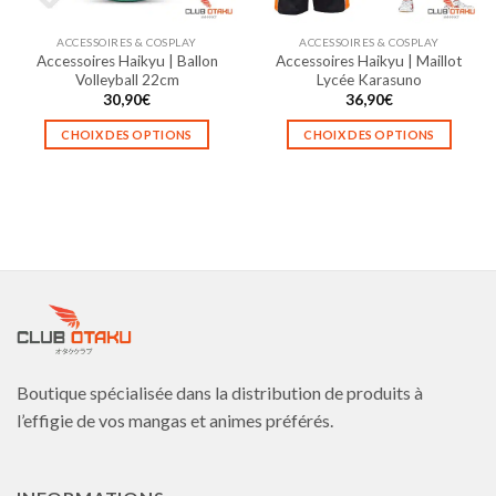
sur
sur
la
la
ACCESSOIRES & COSPLAY
ACCESSOIRES & COSPLAY
page
page
Accessoires Haikyu | Ballon
Accessoires Haikyu | Maillot
du
du
Volleyball 22cm
Lycée Karasuno
produit
produit
30,90
€
36,90
€
CHOIX DES OPTIONS
CHOIX DES OPTIONS
Ce
Ce
produit
produit
a
a
plusieurs
plusieurs
variations.
variations.
Les
Les
options
options
peuvent
peuvent
être
être
choisies
choisies
Boutique spécialisée dans la distribution de produits à
sur
sur
la
la
l’effigie de vos mangas et animes préférés.
page
page
du
du
produit
produit