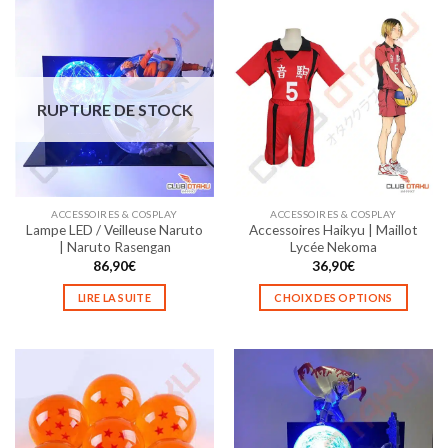
a
plusieurs
variations.
Les
options
RUPTURE DE STOCK
peuvent
être
choisies
sur
la
ACCESSOIRES & COSPLAY
ACCESSOIRES & COSPLAY
page
Lampe LED / Veilleuse Naruto
Accessoires Haikyu | Maillot
du
| Naruto Rasengan
Lycée Nekoma
produit
86,90
€
36,90
€
LIRE LA SUITE
CHOIX DES OPTIONS
Ce
produit
a
plusieurs
variations.
Les
options