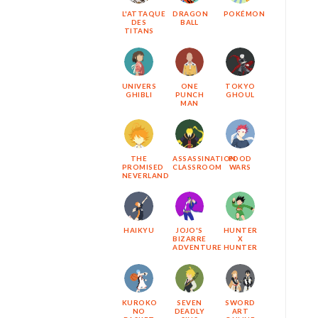
L'ATTAQUE
DRAGON
POKÉMON
DES
BALL
TITANS
UNIVERS
ONE
TOKYO
GHIBLI
PUNCH
GHOUL
MAN
THE
ASSASSINATION
FOOD
PROMISED
CLASSROOM
WARS
NEVERLAND
HAIKYU
JOJO'S
HUNTER
BIZARRE
X
ADVENTURE
HUNTER
KUROKO
SEVEN
SWORD
NO
DEADLY
ART