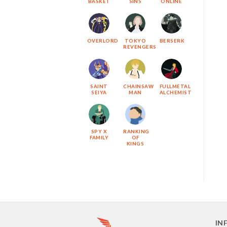
BASKET
SINS
ONLINE
OVERLORD
TOKYO
BERSERK
REVENGERS
SAINT
CHAINSAW
FULLMETAL
SEIYA
MAN
ALCHEMIST
SPY X
RANKING
FAMILY
OF
KINGS
IN