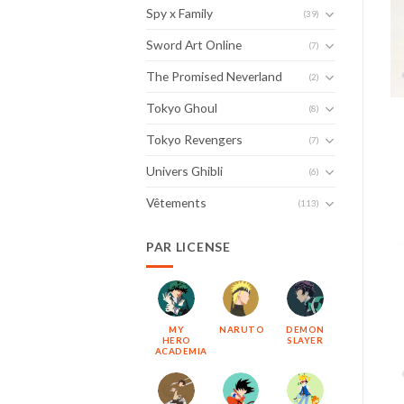
Spy x Family
(39)
Sword Art Online
(7)
The Promised Neverland
(2)
Tokyo Ghoul
(8)
Tokyo Revengers
(7)
Univers Ghibli
(6)
Vêtements
(113)
PAR LICENSE
MY
NARUTO
DEMON
HERO
SLAYER
ACADEMIA