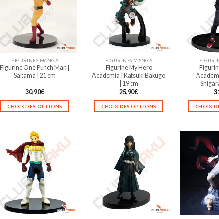
FIGURINES MANGA
FIGURINES MANGA
FIGURI
Figurine One Punch Man |
Figurine My Hero
Figuri
Saitama | 21 cm
Academia | Katsuki Bakugo
Academi
| 19 cm
Shigara
30,90
€
25,90
€
3
CHOIX DES OPTIONS
CHOIX DES OPTIONS
CHOIX D
Ce
Ce
produit
produit
a
a
plusieurs
plusieurs
variations.
variations.
Les
Les
options
options
peuvent
peuvent
être
être
choisies
choisies
sur
sur