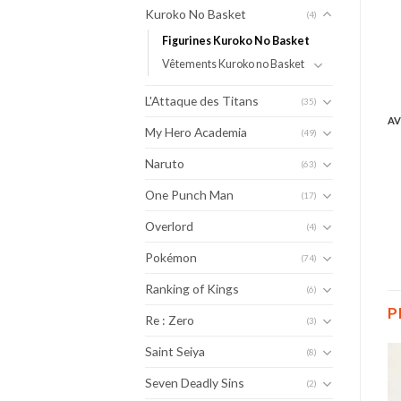
Kuroko No Basket
(4)
Figurines Kuroko No Basket
Vêtements Kuroko no Basket
L'Attaque des Titans
(35)
AV
My Hero Academia
(49)
Naruto
(63)
One Punch Man
(17)
Overlord
(4)
Pokémon
(74)
Ranking of Kings
(6)
P
Re : Zero
(3)
Saint Seiya
(8)
Seven Deadly Sins
(2)