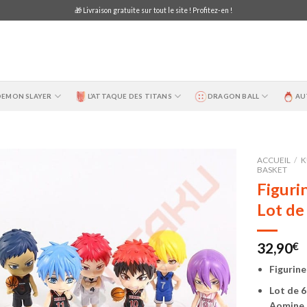
🎁 Livraison gratuite sur tout le site ! Profitez-en !
DEMON SLAYER
L’ATTAQUE DES TITANS
DRAGON BALL
AU
ACCUEIL
/
K
BASKET
Figuri
Lot de
32,90
€
Figurin
Lot de 6
Aomine, 