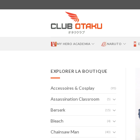
Skip
to
content
MY HERO ACADEMIA
NARUTO
EXPLORER LA BOUTIQUE
Accessoires & Cosplay
(95)
Assassination Classroom
(5)
Berserk
(15)
Bleach
(4)
Chainsaw Man
(40)