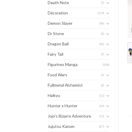
Death Note
(7)
Décoration
(129)
Demon Slayer
(58)
Dr Stone
(2)
Dragon Ball
(42)
Fairy Tail
(7)
Figurines Manga
(208)
Food Wars
(1)
Fullmetal Alchemist
(6)
Haikyu
(11)
Hunter x Hunter
(10)
Jojo's Bizarre Adventure
(12)
Jujutsu Kaisen
(67)