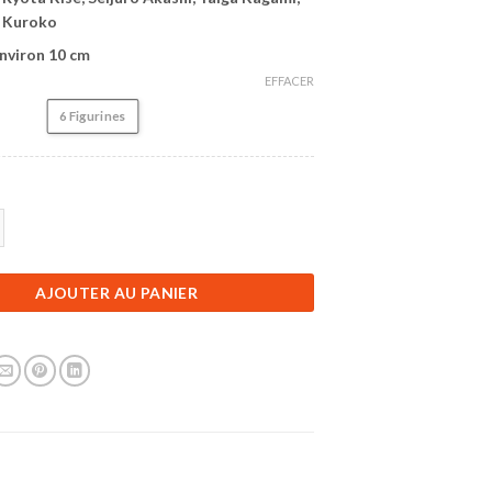
 Kuroko
 Environ 10 cm
EFFACER
6 Figurines
Figurines Kuroko No Basket | Lot de 6 Figurines
AJOUTER AU PANIER