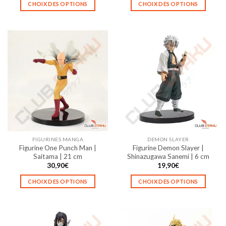
CHOIX DES OPTIONS
CHOIX DES OPTIONS
Ce
Ce
produit
produit
a
a
plusieurs
plusieurs
variations.
variations.
Les
Les
options
options
peuvent
peuvent
être
être
choisies
choisies
sur
sur
la
la
FIGURINES MANGA
DEMON SLAYER
page
page
Figurine One Punch Man |
Figurine Demon Slayer |
du
du
Saitama | 21 cm
Shinazugawa Sanemi | 6 cm
produit
produit
30,90
€
19,90
€
CHOIX DES OPTIONS
CHOIX DES OPTIONS
Ce
Ce
produit
produit
a
a
plusieurs
plusieurs