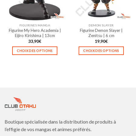
être
être
choisies
choisies
sur
sur
la
la
FIGURINES MANGA
DEMON SLAYER
page
page
Figurine My Hero Academia |
Figurine Demon Slayer |
du
du
Eijiro Kirishima | 13cm
Zenitsu | 6 cm
produit
produit
33,90
€
19,90
€
CHOIX DES OPTIONS
CHOIX DES OPTIONS
Ce
Ce
produit
produit
a
a
plusieurs
plusieurs
variations.
variations.
Les
Les
options
options
peuvent
peuvent
être
être
choisies
choisies
Boutique spécialisée dans la distribution de produits à
sur
sur
la
la
l’effigie de vos mangas et animes préférés.
page
page