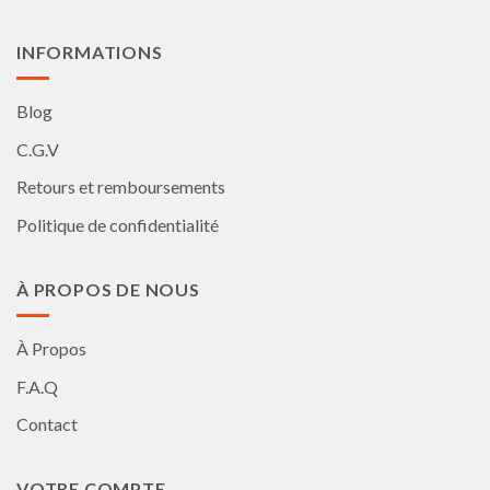
du
du
produit
produit
INFORMATIONS
Blog
C.G.V
Retours et remboursements
Politique de confidentialité
À PROPOS DE NOUS
À Propos
F.A.Q
Contact
VOTRE COMPTE