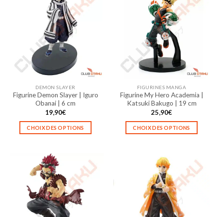
variations.
variations.
Les
Les
options
options
peuvent
peuvent
être
être
choisies
choisies
sur
sur
la
la
DEMON SLAYER
FIGURINES MANGA
page
page
Figurine Demon Slayer | Iguro
Figurine My Hero Academia |
du
du
Obanai | 6 cm
Katsuki Bakugo | 19 cm
produit
produit
19,90
€
25,90
€
CHOIX DES OPTIONS
CHOIX DES OPTIONS
Ce
Ce
produit
produit
a
a
plusieurs
plusieurs
variations.
variations.
Les
Les
options
options
peuvent
peuvent