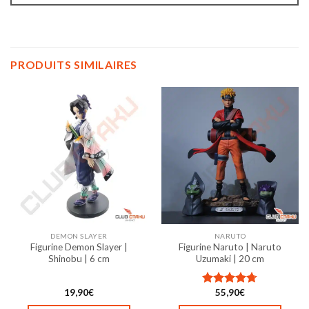
PRODUITS SIMILAIRES
DEMON SLAYER
NARUTO
Figurine Demon Slayer |
Figurine Naruto | Naruto
Shinobu | 6 cm
Uzumaki | 20 cm
19,90
€
55,90
€
Note
4.67
sur 5