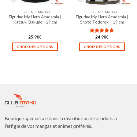
sur
sur
la
la
FIGURINES MANGA
FIGURINES MANGA
page
page
Figurine My Hero Academia |
Figurine My Hero Academia |
du
du
Katsuki Bakugo | 19 cm
Shoto Todoroki | 19 cm
produit
produit
25,90
€
24,90
€
Note
5.00
sur 5
CHOIX DES OPTIONS
CHOIX DES OPTIONS
Ce
Ce
produit
produit
a
a
plusieurs
plusieurs
variations.
variations.
Les
Les
options
options
peuvent
peuvent
être
être
choisies
choisies
Boutique spécialisée dans la distribution de produits à
sur
sur
la
la
l’effigie de vos mangas et animes préférés.
page
page