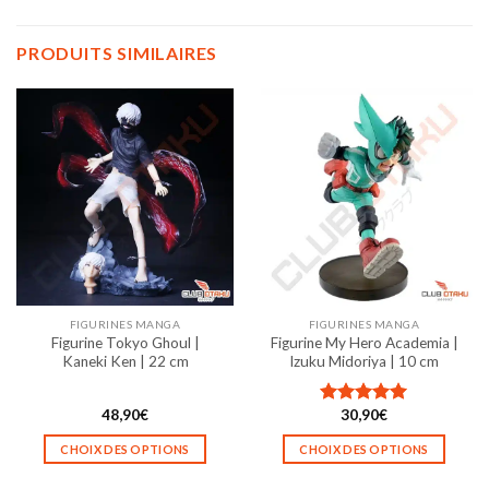
PRODUITS SIMILAIRES
FIGURINES MANGA
FIGURINES MANGA
Figurine Tokyo Ghoul |
Figurine My Hero Academia |
Kaneki Ken | 22 cm
Izuku Midoriya | 10 cm
48,90
€
30,90
€
Note
5.00
sur 5
CHOIX DES OPTIONS
CHOIX DES OPTIONS
Ce
Ce