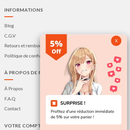
du
du
produit
produit
INFORMATIONS
Blog
C.G.V
Retours et remboursements
Politique de confidentialité
À PROPOS DE NOUS
À Propos
F.A.Q
Contact
VOTRE COMPTE