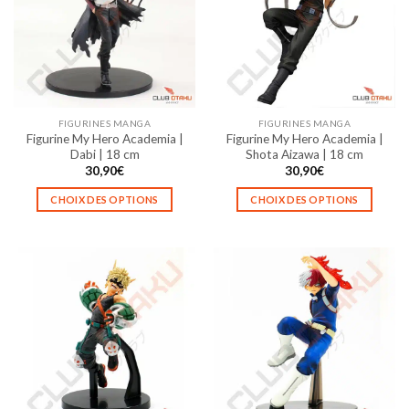
options
options
peuvent
peuvent
être
être
choisies
choisies
sur
sur
la
la
FIGURINES MANGA
FIGURINES MANGA
page
page
Figurine My Hero Academia |
Figurine My Hero Academia |
du
du
Dabi | 18 cm
Shota Aizawa | 18 cm
produit
produit
30,90
€
30,90
€
CHOIX DES OPTIONS
CHOIX DES OPTIONS
Ce
Ce
produit
produit
a
a
plusieurs
plusieurs
variations.
variations.
Les
Les
options
options
peuvent
peuvent
être
être
choisies
choisies