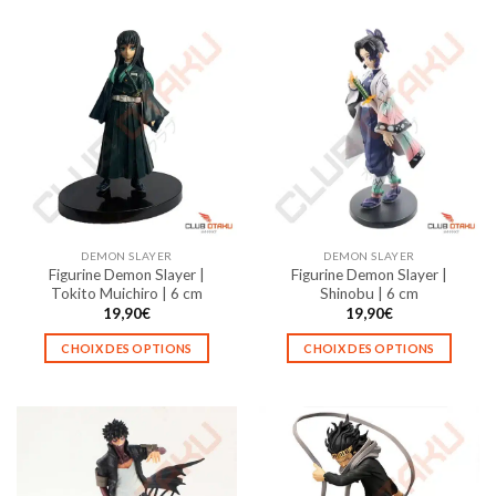
produit
produit
a
a
plusieurs
plusieurs
variations.
variations.
Les
Les
options
options
peuvent
peuvent
être
être
choisies
choisies
sur
sur
la
la
DEMON SLAYER
DEMON SLAYER
page
page
Figurine Demon Slayer |
Figurine Demon Slayer |
du
du
Tokito Muichiro | 6 cm
Shinobu | 6 cm
produit
produit
19,90
€
19,90
€
CHOIX DES OPTIONS
CHOIX DES OPTIONS
Ce
Ce
produit
produit
a
a
plusieurs
plusieurs
variations.
variations.
Les
Les