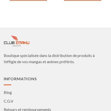
Ce
Ce
produit
produit
a
a
plusieurs
plusieurs
variations.
variations.
Les
Les
options
options
peuvent
peuvent
être
être
choisies
choisies
Boutique spécialisée dans la distribution de produits à
sur
sur
la
la
l’effigie de vos mangas et animes préférés.
page
page
du
du
produit
produit
INFORMATIONS
Blog
C.G.V
Retours et remboursements