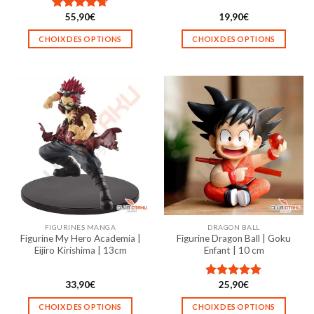
55,90
€
19,90
€
Note
4.67
sur 5
CHOIX DES OPTIONS
CHOIX DES OPTIONS
Ce
Ce
produit
produit
a
a
plusieurs
plusieurs
variations.
variations.
Les
Les
options
options
peuvent
peuvent
être
être
choisies
choisies
sur
sur
la
la
FIGURINES MANGA
DRAGON BALL
page
page
Figurine My Hero Academia |
Figurine Dragon Ball | Goku
du
du
Eijiro Kirishima | 13cm
Enfant | 10 cm
produit
produit
33,90
€
25,90
€
Note
5.00
sur 5
CHOIX DES OPTIONS
CHOIX DES OPTIONS