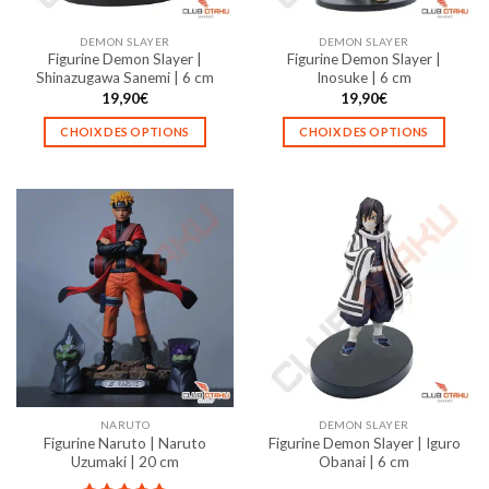
sur
sur
la
la
DEMON SLAYER
DEMON SLAYER
page
page
Figurine Demon Slayer |
Figurine Demon Slayer |
du
du
Shinazugawa Sanemi | 6 cm
Inosuke | 6 cm
produit
produit
19,90
€
19,90
€
CHOIX DES OPTIONS
CHOIX DES OPTIONS
Ce
Ce
produit
produit
a
a
plusieurs
plusieurs
variations.
variations.
Les
Les
options
options
peuvent
peuvent
être
être
choisies
choisies
sur
sur
la
la
NARUTO
DEMON SLAYER
page
page
Figurine Naruto | Naruto
Figurine Demon Slayer | Iguro
du
du
Uzumaki | 20 cm
Obanai | 6 cm
produit
produit