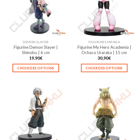
DEMON SLAYER
FIGURINES MANGA
Figurine Demon Slayer |
Figurine My Hero Academia |
Shinobu | 6 cm
Ochaco Uraraka | 15 cm
19,90
€
30,90
€
CHOIX DES OPTIONS
CHOIX DES OPTIONS
Ce
Ce
produit
produit
a
a
plusieurs
plusieurs
variations.
variations.
Les
Les
options
options
peuvent
peuvent
être
être
choisies
choisies