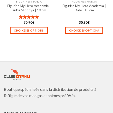
FIGURINES MANGA
FIGURINES MANGA
page
page
Figurine My Hero Academia |
Figurine My Hero Academia |
du
du
Izuku Midoriya | 10 cm
Dabi | 18 cm
produit
produit
30,90
€
30,90
€
Note
5.00
sur 5
CHOIX DES OPTIONS
CHOIX DES OPTIONS
Ce
Ce
produit
produit
a
a
plusieurs
plusieurs
variations.
variations.
Les
Les
options
options
peuvent
peuvent
être
être
choisies
choisies
Boutique spécialisée dans la distribution de produits à
sur
sur
la
la
l’effigie de vos mangas et animes préférés.
page
page
du
du
produit
produit