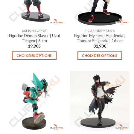
peuvent
peuvent
être
être
choisies
choisies
sur
sur
la
la
DEMON SLAYER
FIGURINES MANGA
page
page
Figurine Demon Slayer | Uzui
Figurine My Hero Academia |
du
du
Tengen | 6 cm
Tomura Shigaraki | 16 cm
produit
produit
19,90
€
31,90
€
CHOIX DES OPTIONS
CHOIX DES OPTIONS
Ce
Ce
produit
produit
a
a
plusieurs
plusieurs
variations.
variations.
Les
Les
options
options
peuvent
peuvent
être
être
choisies
choisies
sur
sur
la
la