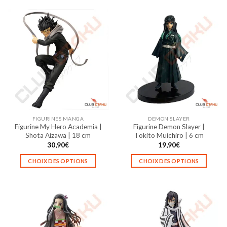
FIGURINES MANGA
DEMON SLAYER
Figurine My Hero Academia |
Figurine Demon Slayer |
Shota Aizawa | 18 cm
Tokito Muichiro | 6 cm
30,90
€
19,90
€
CHOIX DES OPTIONS
CHOIX DES OPTIONS
Ce
Ce
produit
produit
a
a
plusieurs
plusieurs
variations.
variations.
Les
Les