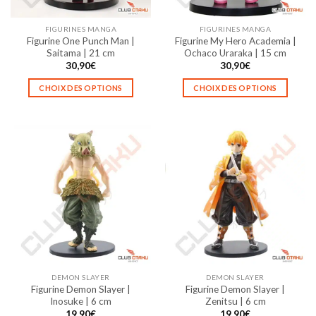
sur
sur
la
la
FIGURINES MANGA
FIGURINES MANGA
page
page
Figurine One Punch Man |
Figurine My Hero Academia |
du
du
Saitama | 21 cm
Ochaco Uraraka | 15 cm
produit
produit
30,90
€
30,90
€
CHOIX DES OPTIONS
CHOIX DES OPTIONS
Ce
Ce
produit
produit
a
a
plusieurs
plusieurs
variations.
variations.
Les
Les
options
options
peuvent
peuvent
être
être
choisies
choisies
sur
sur
la
la
DEMON SLAYER
DEMON SLAYER
page
page
Figurine Demon Slayer |
Figurine Demon Slayer |
du
du
Inosuke | 6 cm
Zenitsu | 6 cm
produit
produit
19,90
€
19,90
€