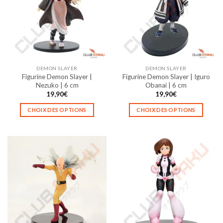
options
options
peuvent
peuvent
être
être
choisies
choisies
sur
sur
la
la
DEMON SLAYER
DEMON SLAYER
page
page
Figurine Demon Slayer |
Figurine Demon Slayer | Iguro
du
du
Nezuko | 6 cm
Obanai | 6 cm
produit
produit
19,90
€
19,90
€
CHOIX DES OPTIONS
CHOIX DES OPTIONS
Ce
Ce
produit
produit
a
a
plusieurs
plusieurs
variations.
variations.
Les
Les
options
options
peuvent
peuvent
être
être
choisies
choisies