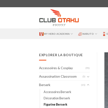
Skip
to
content
MY HERO ACADEMIA
NARUTO
EXPLORER LA BOUTIQUE
Accessoires & Cosplay
(95)
Assassination Classroom
(5)
Berserk
(15)
Accessoires Berserk
Décoration Berserk
Figurine Berserk