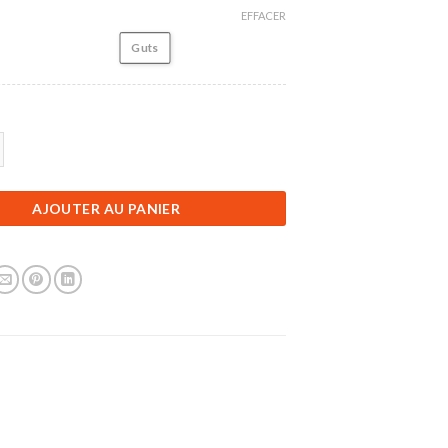
EFFACER
Guts
Figurine Articulée Berserk | Guts | 17 cm
AJOUTER AU PANIER