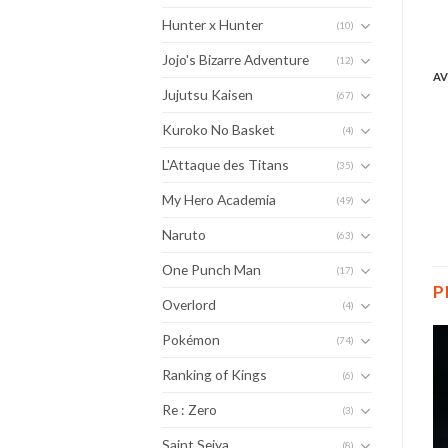
Hunter x Hunter
(10)
Jojo's Bizarre Adventure
(12)
AV
Jujutsu Kaisen
(67)
Kuroko No Basket
(4)
L'Attaque des Titans
(35)
My Hero Academia
(49)
Naruto
(63)
One Punch Man
(17)
P
Overlord
(4)
Pokémon
(74)
Ranking of Kings
(6)
Re : Zero
(3)
Saint Seiya
(8)