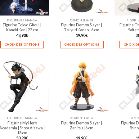
FIGURINES MANGA
DEMON SLAYER
FIGURI
Figurine Tokyo Ghoul |
Figurine Demon Slayer |
Figurine O
Kaneki Ken | 22 cm
Tsuyuri Kanao | 6 cm
Saitam
48,90
€
19,90
€
3
CHOIX DES OPTIONS
CHOIX DES OPTIONS
CHOIX D
Ce
Ce
produit
produit
a
a
plusieurs
plusieurs
variations.
variations.
Les
Les
options
options
peuvent
peuvent
être
être
choisies
choisies
sur
sur
FIGURINES MANGA
DEMON SLAYER
DEMO
la
la
Figurine My Hero
Figurine Demon Slayer |
Figurine D
page
page
Academia | Shota Aizawa |
Zenitsu | 6 cm
Shino
du
du
18 cm
produit
produit
30,90
€
19,90
€
1