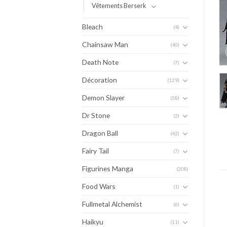
Vêtements Berserk
Bleach
(4)
Chainsaw Man
(40)
Death Note
(7)
Décoration
(129)
Demon Slayer
(58)
Dr Stone
(2)
Dragon Ball
(42)
Fairy Tail
(7)
Figurines Manga
(208)
Food Wars
(1)
Fullmetal Alchemist
(6)
Haikyu
(11)