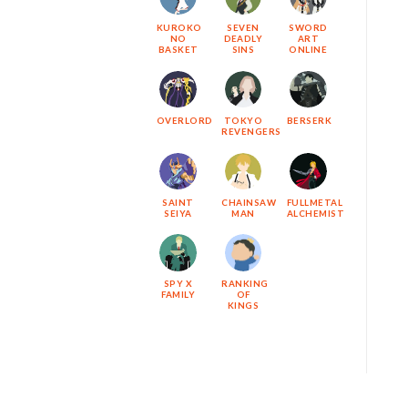
KUROKO
SEVEN
SWORD
NO
DEADLY
ART
BASKET
SINS
ONLINE
OVERLORD
TOKYO
BERSERK
REVENGERS
SAINT
CHAINSAW
FULLMETAL
SEIYA
MAN
ALCHEMIST
SPY X
RANKING
FAMILY
OF
KINGS