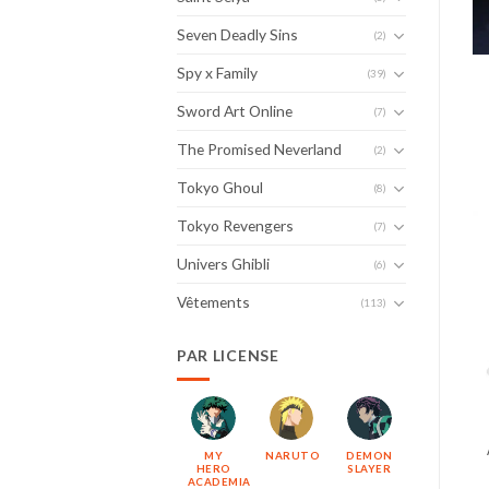
Seven Deadly Sins
(2)
Spy x Family
(39)
Sword Art Online
(7)
The Promised Neverland
(2)
Tokyo Ghoul
(8)
Tokyo Revengers
(7)
Univers Ghibli
(6)
Vêtements
(113)
PAR LICENSE
MY
NARUTO
DEMON
HERO
SLAYER
ACADEMIA