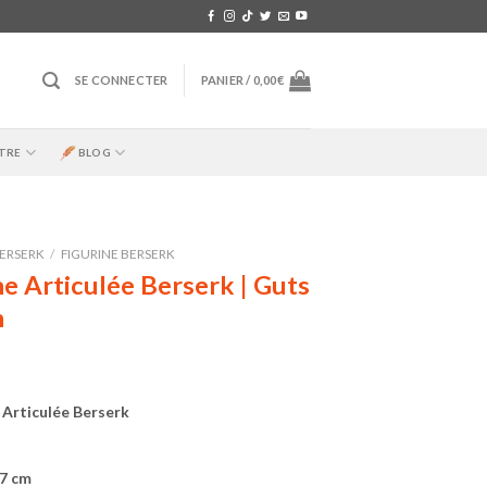
SE CONNECTER
PANIER /
0,00
€
TRE
BLOG
ERSERK
/
FIGURINE BERSERK
ne Articulée Berserk | Guts
m
 Articulée Berserk
17 cm