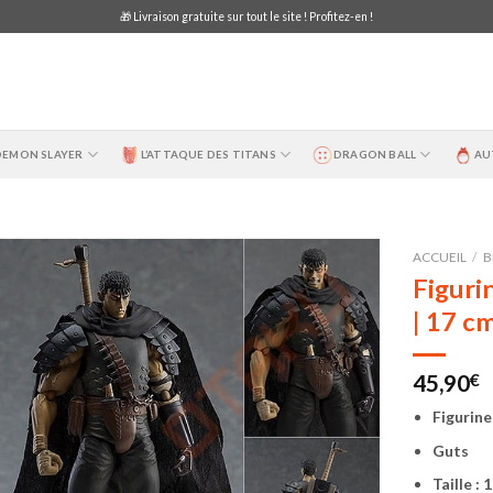
🎁 Livraison gratuite sur tout le site ! Profitez-en !
DEMON SLAYER
L’ATTAQUE DES TITANS
DRAGON BALL
AU
ACCUEIL
/
B
Figuri
| 17 c
45,90
€
Figurine
Guts
Taille : 