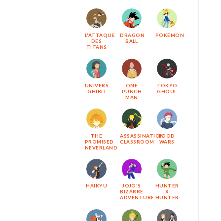
L'ATTAQUE
DRAGON
POKÉMON
DES
BALL
TITANS
UNIVERS
ONE
TOKYO
GHIBLI
PUNCH
GHOUL
MAN
THE
ASSASSINATION
FOOD
PROMISED
CLASSROOM
WARS
NEVERLAND
HAIKYU
JOJO'S
HUNTER
BIZARRE
X
ADVENTURE
HUNTER