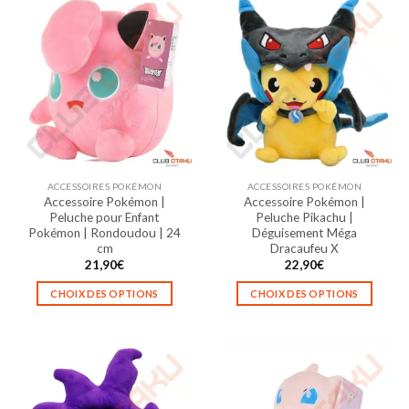
ACCESSOIRES POKÉMON
ACCESSOIRES POKÉMON
Accessoire Pokémon |
Accessoire Pokémon |
Peluche pour Enfant
Peluche Pikachu |
Pokémon | Rondoudou | 24
Déguisement Méga
cm
Dracaufeu X
21,90
€
22,90
€
CHOIX DES OPTIONS
CHOIX DES OPTIONS
Ce
Ce
produit
produit
a
a
plusieurs
plusieurs
variations.
variations.