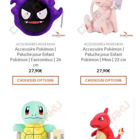
Les
Les
options
options
peuvent
peuvent
être
être
choisies
choisies
sur
sur
la
la
ACCESSOIRES POKÉMON
ACCESSOIRES POKÉMON
page
page
Accessoire Pokémon |
Accessoire Pokémon |
du
du
Peluche pour Enfant
Peluche pour Enfant
produit
produit
Pokémon | Fantominus | 26
Pokémon | Mew | 23 cm
cm
27,90
€
27,90
€
CHOIX DES OPTIONS
CHOIX DES OPTIONS
Ce
Ce
produit
produit
a
a
plusieurs
plusieurs
variations.
variations.
Les
Les
options
options
peuvent
peuvent