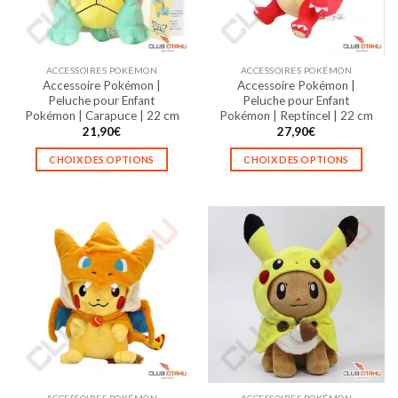
être
être
choisies
choisies
sur
sur
la
la
ACCESSOIRES POKÉMON
ACCESSOIRES POKÉMON
page
page
Accessoire Pokémon |
Accessoire Pokémon |
du
du
Peluche pour Enfant
Peluche pour Enfant
produit
produit
Pokémon | Carapuce | 22 cm
Pokémon | Reptincel | 22 cm
21,90
€
27,90
€
CHOIX DES OPTIONS
CHOIX DES OPTIONS
Ce
Ce
produit
produit
a
a
plusieurs
plusieurs
variations.
variations.
Les
Les
options
options
peuvent
peuvent
être
être
choisies
choisies
sur
sur
la
la
ACCESSOIRES POKÉMON
ACCESSOIRES POKÉMON