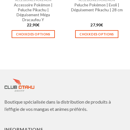
page
page
Accessoire Pokémon |
Peluche Pokémon | Evoli |
du
du
Peluche Pikachu |
Déguisement Pikachu | 28 cm
produit
produit
Déguisement Méga
Dracaufeu Y
22,90
€
27,90
€
CHOIX DES OPTIONS
CHOIX DES OPTIONS
Ce
Ce
produit
produit
a
a
plusieurs
plusieurs
variations.
variations.
Les
Les
options
options
peuvent
peuvent
être
être
choisies
choisies
Boutique spécialisée dans la distribution de produits à
sur
sur
la
la
l’effigie de vos mangas et animes préférés.
page
page
du
du
produit
produit
INFORMATIONS