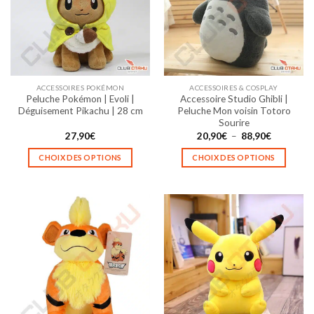
options
options
peuvent
peuvent
être
être
choisies
choisies
sur
sur
la
la
ACCESSOIRES POKÉMON
ACCESSOIRES & COSPLAY
page
page
Peluche Pokémon | Evoli |
Accessoire Studio Ghibli |
du
du
Déguisement Pikachu | 28 cm
Peluche Mon voisin Totoro
produit
produit
Sourire
Plage
27,90
€
20,90
€
–
88,90
€
de
prix :
CHOIX DES OPTIONS
CHOIX DES OPTIONS
20,90€
à
Ce
Ce
88,90€
produit
produit
a
a
plusieurs
plusieurs
variations.
variations.
Les
Les
options
options
peuvent
peuvent
être
être
choisies
choisies