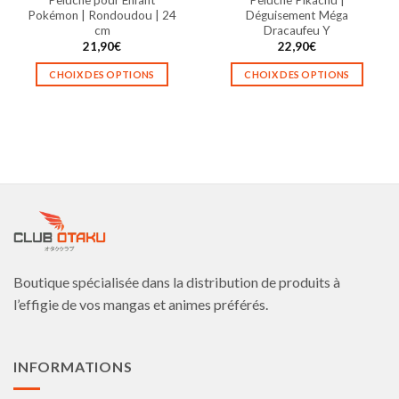
produit
produit
Pokémon | Rondoudou | 24
Déguisement Méga
cm
Dracaufeu Y
21,90
€
22,90
€
CHOIX DES OPTIONS
CHOIX DES OPTIONS
Ce
Ce
produit
produit
a
a
plusieurs
plusieurs
variations.
variations.
Les
Les
options
options
peuvent
peuvent
être
être
choisies
choisies
Boutique spécialisée dans la distribution de produits à
sur
sur
la
la
l’effigie de vos mangas et animes préférés.
page
page
du
du
produit
produit
INFORMATIONS