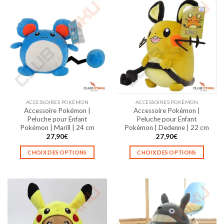
ACCESSOIRES POKÉMON
ACCESSOIRES POKÉMON
Accessoire Pokémon |
Accessoire Pokémon |
Peluche pour Enfant
Peluche pour Enfant
Pokémon | Marill | 24 cm
Pokémon | Dedenne | 22 cm
27,90
€
27,90
€
CHOIX DES OPTIONS
CHOIX DES OPTIONS
Ce
Ce
produit
produit
a
a
plusieurs
plusieurs
variations.
variations.
Les
Les