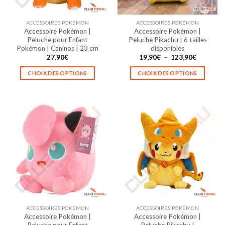
sur
sur
la
la
ACCESSOIRES POKÉMON
ACCESSOIRES POKÉMON
page
page
Accessoire Pokémon |
Accessoire Pokémon |
du
du
Peluche pour Enfant
Peluche Pikachu | 6 tailles
produit
produit
Pokémon | Caninos | 23 cm
disponibles
Plage
27,90
€
19,90
€
–
123,90
€
de
prix :
CHOIX DES OPTIONS
CHOIX DES OPTIONS
19,90€
à
Ce
Ce
123,90€
produit
produit
a
a
plusieurs
plusieurs
variations.
variations.
Les
Les
options
options
peuvent
peuvent
être
être
choisies
choisies
sur
sur
la
la
ACCESSOIRES POKÉMON
ACCESSOIRES POKÉMON
page
page
Accessoire Pokémon |
Accessoire Pokémon |
du
du
Peluche pour Enfant
Peluche Pikachu |