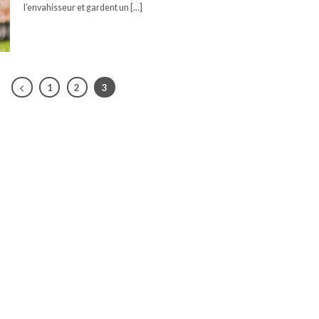
l’envahisseur et gardent un [...]
1
2
3