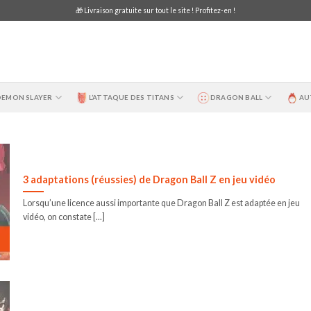
🎁 Livraison gratuite sur tout le site ! Profitez-en !
DEMON SLAYER
L’ATTAQUE DES TITANS
DRAGON BALL
AU
3 adaptations (réussies) de Dragon Ball Z en jeu vidéo
Lorsqu’une licence aussi importante que Dragon Ball Z est adaptée en jeu
vidéo, on constate [...]