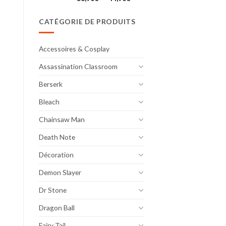
de
prix :
CATÉGORIE DE PRODUITS
36,90€
à
44,90€
Accessoires & Cosplay
Assassination Classroom
Berserk
Bleach
Chainsaw Man
Death Note
Décoration
Demon Slayer
Dr Stone
Dragon Ball
Fairy Tail