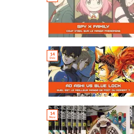
14
Déc
14
Nov