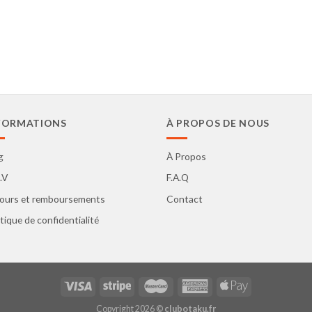
FORMATIONS
À PROPOS DE NOUS
g
À Propos
.V
F.A.Q
ours et remboursements
Contact
itique de confidentialité
Copyright 2026 ©
clubotaku.fr