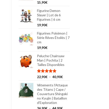
15,90
€
Figurine Demon
Slayer | Lot de 6
Figurines | 6 cm
19,90
€
Figurines Pokémon |
Série Rêves Étoilés | 7
cm
19,90
€
Peluche Chainsaw
Man | Pochita | 2
Tailles Disponibles
Plage
Note
22,90
€
5.00
–
40,90
€
sur 5
de
Vêtements l'Attaque
prix :
des Titans | Cape /
22,90€
Couverture Shingeki
à
no Kyujin | Bataillon
40,90€
d'Exploration
Plage
36,90
€
–
44,90
€