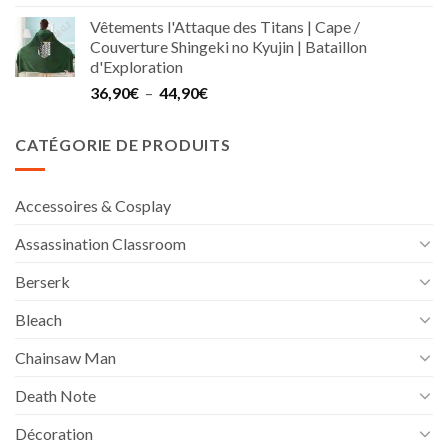
sur 5
de
Vêtements l'Attaque des Titans | Cape /
prix :
Couverture Shingeki no Kyujin | Bataillon
22,90€
d'Exploration
à
Plage
36,90
€
–
44,90
€
40,90€
de
prix :
CATÉGORIE DE PRODUITS
36,90€
à
44,90€
Accessoires & Cosplay
Assassination Classroom
Berserk
Bleach
Chainsaw Man
Death Note
Décoration