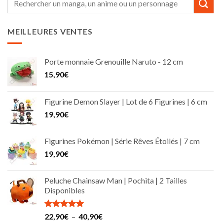
pour :
MEILLEURES VENTES
Porte monnaie Grenouille Naruto - 12 cm
15,90
€
Figurine Demon Slayer | Lot de 6 Figurines | 6 cm
19,90
€
Figurines Pokémon | Série Rêves Étoilés | 7 cm
19,90
€
Peluche Chainsaw Man | Pochita | 2 Tailles
Disponibles
Note
5.00
Plage
22,90
€
–
40,90
€