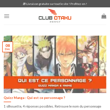
Skip
🎁 Livraison gratuite sur tout le site ! Profitez-en !
to
content
08
Déc
Quizz Manga : Qui est ce personnage ?
1 silhouette, 4 réponses possibles. Retrouve le nom du personnage