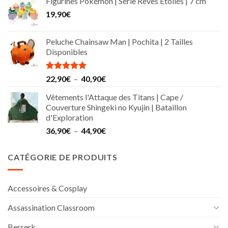
Figurines Pokémon | Série Rêves Étoilés | 7 cm
19,90
€
Peluche Chainsaw Man | Pochita | 2 Tailles
Disponibles
Note
5.00
Plage
22,90
€
–
40,90
€
sur 5
de
Vêtements l'Attaque des Titans | Cape /
prix :
Couverture Shingeki no Kyujin | Bataillon
22,90€
d'Exploration
à
Plage
36,90
€
–
44,90
€
40,90€
de
prix :
CATÉGORIE DE PRODUITS
36,90€
à
44,90€
Accessoires & Cosplay
Assassination Classroom
Berserk