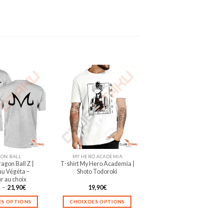
ON BALL
MY HERO ACADEMIA
agon Ball Z |
T-shirt My Hero Academia |
uu Végéta –
Shoto Todoroki
r au choix
Plage
€
–
21,90
€
19,90
€
de
prix :
ES OPTIONS
CHOIX DES OPTIONS
19,90€
à
Ce
Ce
21,90€