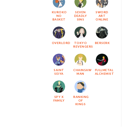
KUROKO
SEVEN
SWORD
NO
DEADLY
ART
BASKET
SINS
ONLINE
OVERLORD
TOKYO
BERSERK
REVENGERS
SAINT
CHAINSAW
FULLMETAL
SEIYA
MAN
ALCHEMIST
SPY X
RANKING
FAMILY
OF
KINGS