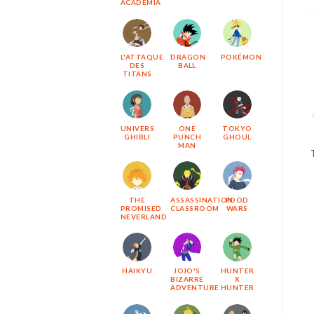
ACADEMIA
L'ATTAQUE
DRAGON
POKÉMON
DES
BALL
TITANS
UNIVERS
ONE
TOKYO
GHIBLI
PUNCH
GHOUL
MAN
THE
ASSASSINATION
FOOD
PROMISED
CLASSROOM
WARS
NEVERLAND
HAIKYU
JOJO'S
HUNTER
BIZARRE
X
ADVENTURE
HUNTER