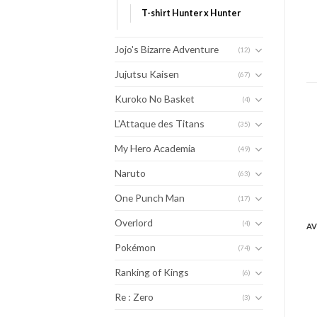
T-shirt Hunter x Hunter
Jojo's Bizarre Adventure
(12)
Jujutsu Kaisen
(67)
Kuroko No Basket
(4)
L'Attaque des Titans
(35)
My Hero Academia
(49)
Naruto
(63)
One Punch Man
(17)
Overlord
(4)
AV
Pokémon
(74)
Ranking of Kings
(6)
Re : Zero
(3)