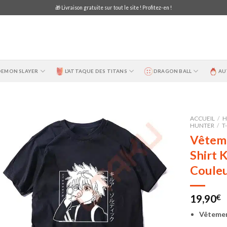
🎁 Livraison gratuite sur tout le site ! Profitez-en !
DEMON SLAYER
L’ATTAQUE DES TITANS
DRAGON BALL
AU
ACCUEIL
/
H
HUNTER
/
T
Vêteme
Shirt K
Couleu
19,90
€
Vêtemen