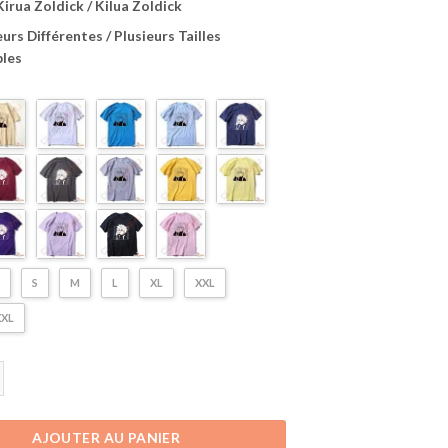
Kirua Zoldick / Kilua Zoldick
urs Différentes / Plusieurs Tailles
bles
S
M
L
XL
XXL
XL
Vêtement Hunter X Hunter | T-Shirt Kirua Zoldick | Plusieurs Couleurs Disp
AJOUTER AU PANIER