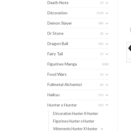
Death Note
(7)
Décoration
(129)
Demon Slayer
(58)
Dr Stone
(2)
Dragon Ball
(42)
Fairy Tail
(7)
Figurines Manga
(208)
Food Wars
(1)
Fullmetal Alchemist
(6)
Haikyu
(11)
Hunter x Hunter
(10)
Décoration Hunter X Hunter
Figurines Hunter x Hunter
Vêtements Hunter X Hunter