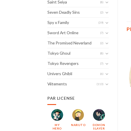
Saint Seiya
(8)
Seven Deadly Sins
(2)
Spy x Family
(39)
P
Sword Art Online
(7)
The Promised Neverland
(2)
Tokyo Ghoul
(8)
Tokyo Revengers
(7)
Univers Ghibli
(6)
Vêtements
(113)
PAR LICENSE
MY
NARUTO
DEMON
HERO
SLAYER