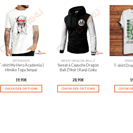
produit
produit
a
a
plusieurs
plusieurs
variations.
variations.
Les
Les
options
options
peuvent
peuvent
être
être
choisies
choisies
sur
sur
VÊTEMENTS
SWEAT DRAGON BALL Z
DRAG
la
la
T-shirt My Hero Academia |
Sweat à Capuche Dragon
T-shirt Drag
page
page
Himiko Toga Senpai
Ball Z Noir | Kanji Goku
du
du
produit
produit
19,90
€
28,90
€
1
CHOIX DES OPTIONS
CHOIX DES OPTIONS
CHOIX D
Ce
Ce
produit
produit
a
a
plusieurs
plusieurs
variations.
variations.
Les
Les
options
options