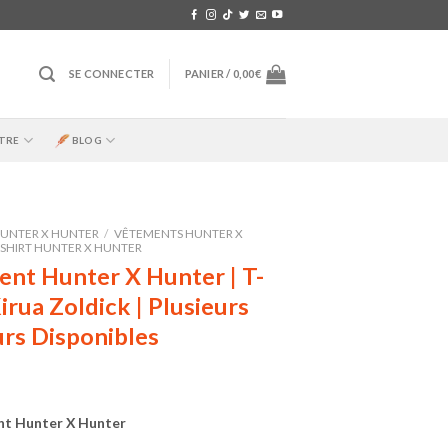
SE CONNECTER
PANIER /
0,00
€
TRE
BLOG
UNTER X HUNTER
/
VÊTEMENTS HUNTER X
-SHIRT HUNTER X HUNTER
nt Hunter X Hunter | T-
irua Zoldick | Plusieurs
rs Disponibles
t Hunter X Hunter