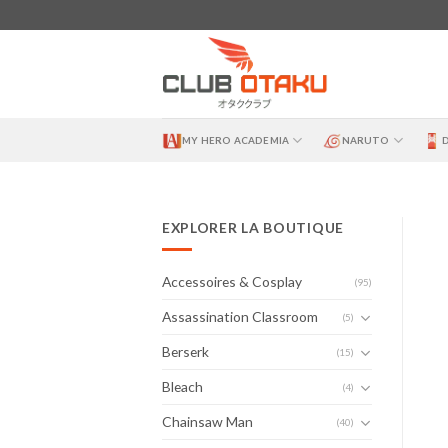
Skip
to
content
MY HERO ACADEMIA
NARUTO
EXPLORER LA BOUTIQUE
Accessoires & Cosplay
(95)
Assassination Classroom
(5)
Berserk
(15)
Bleach
(4)
Chainsaw Man
(40)