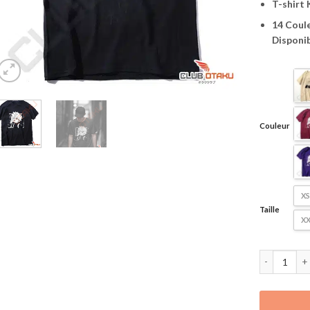
T-shirt 
14 Coule
Disponi
Couleur
XS
Taille
XX
quantité de 