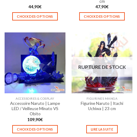
cm
44,90
€
47,90
€
CHOIX DES OPTIONS
CHOIX DES OPTIONS
Ce
Ce
produit
produit
a
a
plusieurs
plusieurs
variations.
variations.
Les
Les
options
options
RUPTURE DE STOCK
peuvent
peuvent
être
être
choisies
choisies
sur
sur
la
la
ACCESSOIRES & COSPLAY
FIGURINES MANGA
page
page
Accessoire Naruto | Lampe
Figurine Naruto | Itachi
du
du
LED / Veilleuse Minato VS
Uchiwa | 23 cm
produit
produit
Obito
109,90
€
CHOIX DES OPTIONS
LIRE LA SUITE
Ce