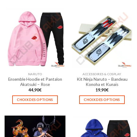
produit
a
plusieurs
variations.
Les
options
peuvent
être
choisies
sur
la
NARUTO
ACCESSOIRES & COSPLAY
page
Ensemble Hoodie et Pantalon
Kit Ninja Naruto – Bandeau
du
Akatsuki – Rose
Konoha et Kunaïs
produit
44,90
€
19,90
€
CHOIX DES OPTIONS
CHOIX DES OPTIONS
Ce
Ce
produit
produit
a
a
plusieurs
plusieurs
variations.
variations.