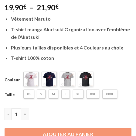
Noté
4
4.75
Plage
19,90
–
21,90
€
€
sur 5 basé
sur
de
notations
Vêtement Naruto
prix :
client
19,90€
T-shirt manga Akatsuki Organization avec l’emblème
à
de l’Akatsuki
21,90€
Plusieurs tailles disponibles et 4 Couleurs au choix
T-shirt 100% coton
Couleur
XS
S
M
L
XL
XXL
XXXL
Taille
quantité de T-shirt Naruto | Akatsuki Organization
AJOUTER AU PANIER