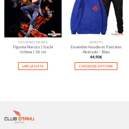
Les
Les
options
options
peuvent
peuvent
être
être
choisies
choisies
sur
sur
la
la
FIGURINES MANGA
NARUTO
page
page
Figurine Naruto | Itachi
Ensemble Hoodie et Pantalon
du
du
Uchiwa | 36 cm
Akatsuki – Bleu
produit
produit
44,90
€
LIRE LA SUITE
CHOIX DES OPTIONS
Ce
produit
a
plusieurs
variations.
Les
options
peuvent
être
choisies