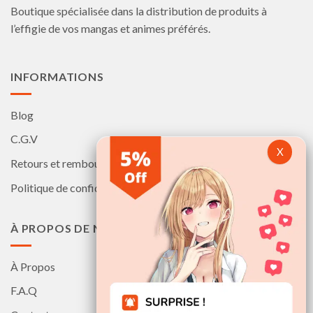
Boutique spécialisée dans la distribution de produits à
sur
la
l’effigie de vos mangas et animes préférés.
page
du
produit
INFORMATIONS
Blog
C.G.V
Retours et remboursements
Politique de confidentialité
À PROPOS DE NOUS
À Propos
F.A.Q