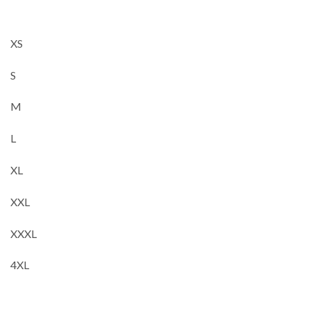
XS
S
M
L
XL
XXL
XXXL
4XL