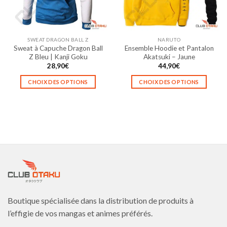
être
être
choisies
choisies
sur
sur
la
la
SWEAT DRAGON BALL Z
NARUTO
page
page
Sweat à Capuche Dragon Ball
Ensemble Hoodie et Pantalon
du
du
Z Bleu | Kanji Goku
Akatsuki – Jaune
produit
produit
28,90
€
44,90
€
CHOIX DES OPTIONS
CHOIX DES OPTIONS
Ce
Ce
produit
produit
a
a
plusieurs
plusieurs
variations.
variations.
Les
Les
options
options
peuvent
peuvent
être
être
choisies
choisies
Boutique spécialisée dans la distribution de produits à
sur
sur
la
la
l’effigie de vos mangas et animes préférés.
page
page