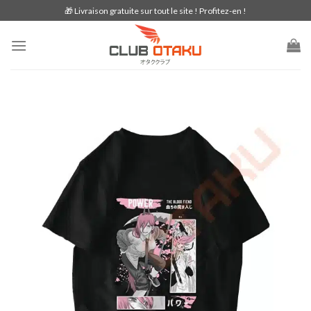
Skip
🎁 Livraison gratuite sur tout le site ! Profitez-en !
to
content