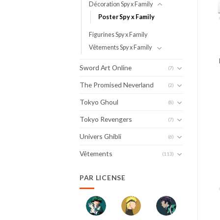
Décoration Spy x Family
Poster Spy x Family
Figurines Spy x Family
Vêtements Spy x Family
Sword Art Online
(7)
The Promised Neverland
(2)
Tokyo Ghoul
(8)
Tokyo Revengers
(7)
Univers Ghibli
(6)
Vêtements
(113)
PAR LICENSE