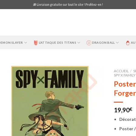
🎁 Livraison gratuite sur tout le site ! Profitez-en !
DEMON SLAYER
L’ATTAQUE DES TITANS
DRAGON BALL
AU
ACCUEIL
/
S
SPY X FAMILY
Poster
Forger
19,90
€
Décorati
Poster /