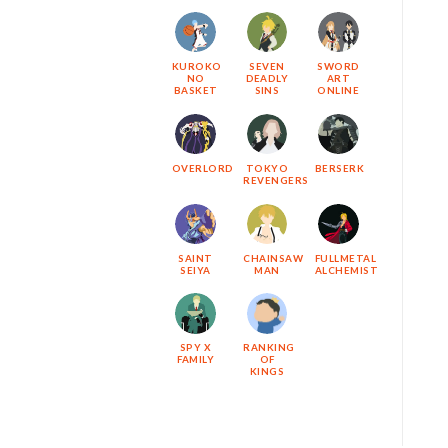
KUROKO
SEVEN
SWORD
NO
DEADLY
ART
BASKET
SINS
ONLINE
OVERLORD
TOKYO
BERSERK
REVENGERS
SAINT
CHAINSAW
FULLMETAL
SEIYA
MAN
ALCHEMIST
SPY X
RANKING
FAMILY
OF
KINGS