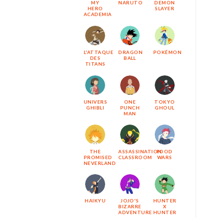
MY
NARUTO
DEMON
HERO
SLAYER
ACADEMIA
L'ATTAQUE
DRAGON
POKÉMON
DES
BALL
TITANS
UNIVERS
ONE
TOKYO
GHIBLI
PUNCH
GHOUL
MAN
THE
ASSASSINATION
FOOD
PROMISED
CLASSROOM
WARS
NEVERLAND
HAIKYU
JOJO'S
HUNTER
BIZARRE
X
ADVENTURE
HUNTER