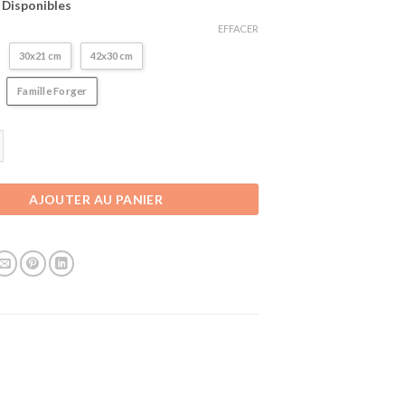
s Disponibles
EFFACER
30x21 cm
42x30 cm
Famille Forger
Poster Spy x Family | Famille Forger
AJOUTER AU PANIER