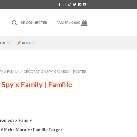
SE CONNECTER
PANIER /
0,00
€
TRE
BLOG
PY X FAMILY
/
DÉCORATION SPY X FAMILY
/
POSTER
 Spy x Family | Famille
on Spy x Family
 Affiche Murale : Famille Forger