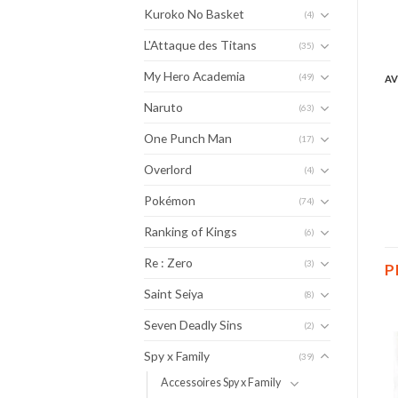
Kuroko No Basket
(4)
L'Attaque des Titans
(35)
My Hero Academia
(49)
AV
Naruto
(63)
One Punch Man
(17)
Overlord
(4)
Pokémon
(74)
Ranking of Kings
(6)
Re : Zero
(3)
P
Saint Seiya
(8)
Seven Deadly Sins
(2)
Spy x Family
(39)
Accessoires Spy x Family