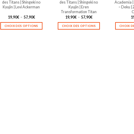
des Titans | Shingeki no
des Titans | Shingeki no
Academia | 
du
du
Kyujin | Levi Ackerman
Kyujin | Eren
– Deku | 
Transformation Titan
C
produit
produit
Plage
Plage
19,90
€
–
57,90
€
19,90
€
–
57,90
€
1
de
de
prix :
prix :
CHOIX DES OPTIONS
CHOIX DES OPTIONS
CHOIX D
19,90€
19,90€
à
à
Ce
Ce
57,90€
57,90€
produit
produit
a
a
plusieurs
plusieurs
variations.
variations.
Les
Les
options
options
peuvent
peuvent
être
être
choisies
choisies
sur
sur
la
la
page
page
du
du
produit
produit