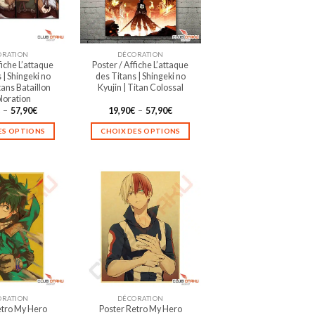
ORATION
DÉCORATION
fiche L’attaque
Poster / Affiche L’attaque
 | Shingeki no
des Titans | Shingeki no
tans Bataillon
Kyujin | Titan Colossal
loration
Plage
Plage
€
–
57,90
€
19,90
€
–
57,90
€
de
de
prix :
prix :
ES OPTIONS
CHOIX DES OPTIONS
19,90€
19,90€
à
à
Ce
Ce
57,90€
57,90€
produit
produit
a
a
plusieurs
plusieurs
variations.
variations.
Les
Les
options
options
peuvent
peuvent
être
être
choisies
choisies
sur
sur
ORATION
DÉCORATION
la
la
etro My Hero
Poster Retro My Hero
page
page