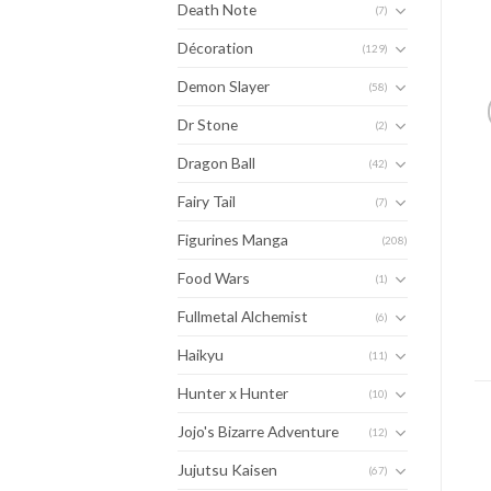
Death Note
(7)
Décoration
(129)
Demon Slayer
(58)
Dr Stone
(2)
Dragon Ball
(42)
Fairy Tail
(7)
Figurines Manga
(208)
Food Wars
(1)
Fullmetal Alchemist
(6)
Haikyu
(11)
Hunter x Hunter
(10)
Jojo's Bizarre Adventure
(12)
Jujutsu Kaisen
(67)