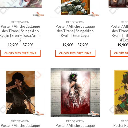
DÉCORATION
DÉCORATION
DÉC
Poster / Affiche L’attaque
Poster / Affiche L’attaque
Poster / Af
des Titans | Shingeki no
des Titans | Shingeki no
des Titans
Kyujin | Eren Mikasa Armin
Kyujin | Eren Jäger
Kyujin | Ti
2
d’Exp
Plage
Plage
19,90
€
–
57,90
€
19,90
€
–
57,90
€
19,90
de
de
prix :
prix :
CHOIX DES OPTIONS
CHOIX DES OPTIONS
CHOIX D
19,90€
19,90€
à
à
Ce
Ce
57,90€
57,90€
produit
produit
a
a
plusieurs
plusieurs
variations.
variations.
Les
Les
options
options
peuvent
peuvent
être
être
choisies
choisies
sur
sur
DÉCORATION
DÉCORATION
DÉC
la
la
Poster / Affiche L’attaque
Poster / Affiche L’attaque
Poster R
page
page