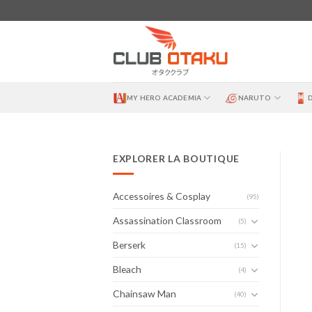
Skip
to
content
MY HERO ACADEMIA
NARUTO
EXPLORER LA BOUTIQUE
Accessoires & Cosplay
(95)
Assassination Classroom
(5)
Berserk
(15)
Bleach
(4)
Chainsaw Man
(40)