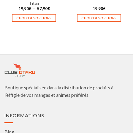
Titan
Plage
19,90
€
–
57,90
€
19,90
€
de
prix :
CHOIX DES OPTIONS
CHOIX DES OPTIONS
19,90€
à
Ce
Ce
57,90€
produit
produit
a
a
plusieurs
plusieurs
variations.
variations.
Les
Les
options
options
peuvent
peuvent
être
être
choisies
choisies
Boutique spécialisée dans la distribution de produits à
sur
sur
la
la
l’effigie de vos mangas et animes préférés.
page
page
du
du
produit
produit
INFORMATIONS
Blog