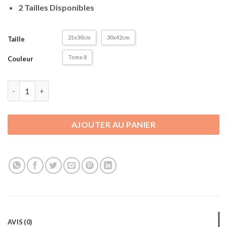
2 Tailles Disponibles
21x30cm
30x42cm
Taille
Tome 8
Couleur
quantité de Poster Jujutsu Kaisen | Décoration - Affiche Murale
AJOUTER AU PANIER
AVIS (0)