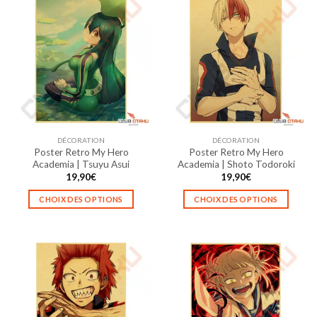
DÉCORATION
DÉCORATION
Poster Retro My Hero
Poster Retro My Hero
Academia | Tsuyu Asui
Academia | Shoto Todoroki
19,90
€
19,90
€
CHOIX DES OPTIONS
CHOIX DES OPTIONS
Ce
Ce
produit
produit
a
a
plusieurs
plusieurs
variations.
variations.
Les
Les
options
options