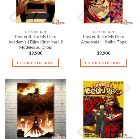
peuvent
peuvent
être
être
choisies
choisies
sur
sur
la
la
DÉCORATION
DÉCORATION
page
page
Poster Retro My Hero
Poster Retro My Hero
du
du
Academia | Eijiro Kirishima | 2
Academia | Himiko Toga
produit
produit
Modèles au Choix
19,90
€
19,90
€
CHOIX DES OPTIONS
CHOIX DES OPTIONS
Ce
Ce
produit
produit
a
a
plusieurs
plusieurs
variations.
variations.
Les
Les
options
options
peuvent
peuvent
être
être
choisies
choisies
sur
sur