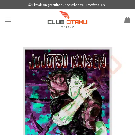
Skip
🎁 Livraison gratuite sur tout le site ! Profitez-en !
to
content