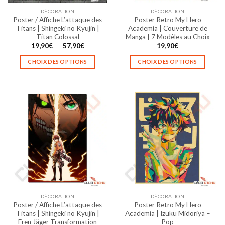
la
la
DÉCORATION
DÉCORATION
page
page
Poster / Affiche L’attaque des
Poster Retro My Hero
du
du
Titans | Shingeki no Kyujin |
Academia | Couverture de
produit
produit
Titan Colossal
Manga | 7 Modèles au Choix
Plage
19,90
€
–
57,90
€
19,90
€
de
prix :
CHOIX DES OPTIONS
CHOIX DES OPTIONS
19,90€
à
Ce
Ce
57,90€
produit
produit
a
a
plusieurs
plusieurs
variations.
variations.
Les
Les
options
options
peuvent
peuvent
être
être
choisies
choisies
sur
sur
la
la
DÉCORATION
DÉCORATION
page
page
Poster / Affiche L’attaque des
Poster Retro My Hero
du
du
Titans | Shingeki no Kyujin |
Academia | Izuku Midoriya –
produit
produit
Eren Jäger Transformation
Pop