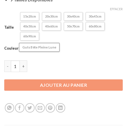
47,90€
EFFACER
15x20cm
20x30cm
30x40cm
30x45cm
40x50cm
40x60cm
50x70cm
60x80cm
Taille
60x90cm
Guts Bête Pleine Lune
Couleur
quantité de Poster / Affiche Murale Berserk | Guts Bête Pleine 
AJOUTER AU PANIER