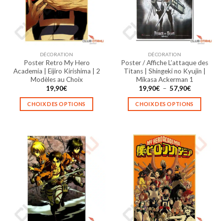
peuvent
peuvent
être
être
choisies
choisies
sur
sur
la
la
DÉCORATION
DÉCORATION
page
page
Poster Retro My Hero
Poster / Affiche L’attaque des
du
du
Academia | Eijiro Kirishima | 2
Titans | Shingeki no Kyujin |
produit
produit
Modèles au Choix
Mikasa Ackerman 1
Plage
19,90
€
19,90
€
–
57,90
€
de
prix :
CHOIX DES OPTIONS
CHOIX DES OPTIONS
19,90€
à
Ce
Ce
57,90€
produit
produit
a
a
plusieurs
plusieurs
variations.
variations.
Les
Les
options
options
peuvent
peuvent
être
être
choisies
choisies
sur
sur