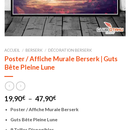
ACCUEIL
/
BERSERK
/
DÉCORATION BERSERK
Poster / Affiche Murale Berserk | Guts
Bête Pleine Lune
Plage
19,90
–
47,90
€
€
de
Poster / Affiche Murale Berserk
prix :
19,90€
Guts Bête Pleine Lune
à
9 Tailles Disponibles