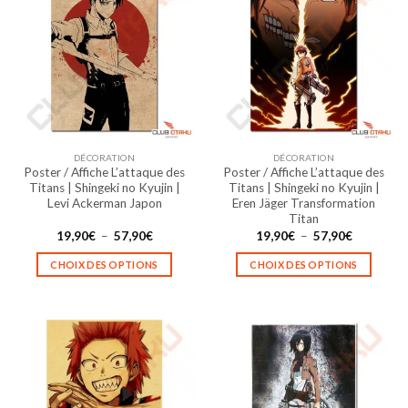
variations.
variations.
Les
Les
options
options
peuvent
peuvent
être
être
choisies
choisies
sur
sur
la
la
DÉCORATION
DÉCORATION
page
page
Poster / Affiche L’attaque des
Poster / Affiche L’attaque des
du
du
Titans | Shingeki no Kyujin |
Titans | Shingeki no Kyujin |
produit
produit
Levi Ackerman Japon
Eren Jäger Transformation
Titan
Plage
Plage
19,90
€
–
57,90
€
19,90
€
–
57,90
€
de
de
prix :
prix :
CHOIX DES OPTIONS
CHOIX DES OPTIONS
19,90€
19,90€
à
à
Ce
Ce
57,90€
57,90€
produit
produit
a
a
plusieurs
plusieurs
variations.
variations.
Les
Les
options
options