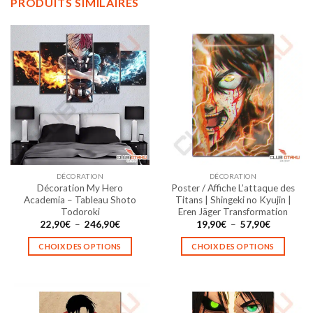
PRODUITS SIMILAIRES
DÉCORATION
DÉCORATION
Décoration My Hero
Poster / Affiche L’attaque des
Academia – Tableau Shoto
Titans | Shingeki no Kyujin |
Todoroki
Eren Jäger Transformation
Plage
Plage
22,90
€
–
246,90
€
19,90
€
–
57,90
€
de
de
prix :
prix :
CHOIX DES OPTIONS
CHOIX DES OPTIONS
22,90€
19,90€
à
à
Ce
Ce
246,90€
57,90€
produit
produit
a
a
plusieurs
plusieurs