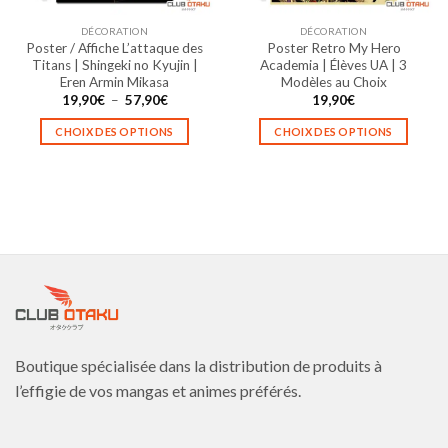
la
la
DÉCORATION
DÉCORATION
page
page
Poster / Affiche L’attaque des
Poster Retro My Hero
du
du
Titans | Shingeki no Kyujin |
Academia | Élèves UA | 3
produit
produit
Eren Armin Mikasa
Modèles au Choix
Plage
19,90
€
–
57,90
€
19,90
€
de
prix :
CHOIX DES OPTIONS
CHOIX DES OPTIONS
19,90€
à
Ce
Ce
57,90€
produit
produit
a
a
plusieurs
plusieurs
variations.
variations.
Les
Les
options
options
peuvent
peuvent
être
être
choisies
choisies
Boutique spécialisée dans la distribution de produits à
sur
sur
la
la
l’effigie de vos mangas et animes préférés.
page
page
du
du