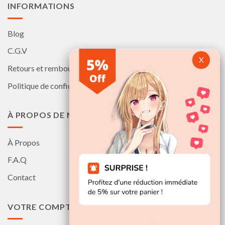
produit
produit
INFORMATIONS
Blog
C.G.V
Retours et remboursements
Politique de confidentialité
À PROPOS DE NOUS
À Propos
F.A.Q
Contact
VOTRE COMPTE