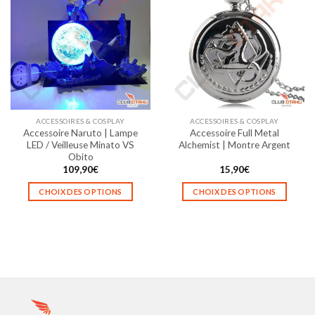
variations.
Les
options
peuvent
être
choisies
sur
la
ACCESSOIRES & COSPLAY
ACCESSOIRES & COSPLAY
page
Accessoire Naruto | Lampe
Accessoire Full Metal
du
LED / Veilleuse Minato VS
Alchemist | Montre Argent
produit
Obito
109,90
€
15,90
€
CHOIX DES OPTIONS
CHOIX DES OPTIONS
Ce
Ce
produit
produit
a
a
plusieurs
plusieurs
variations.
variations.
Les
Les
options
options
peuvent
peuvent