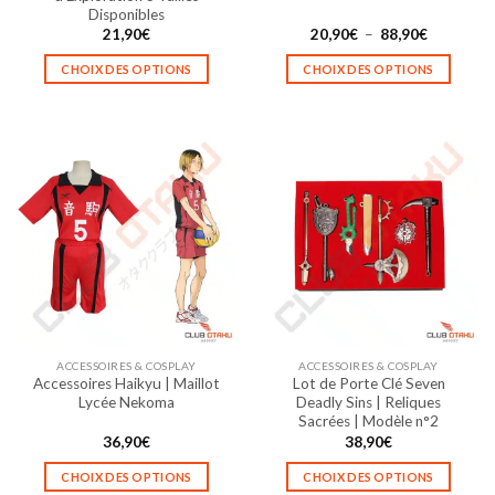
Disponibles
Plage
21,90
€
20,90
€
–
88,90
€
de
prix :
CHOIX DES OPTIONS
CHOIX DES OPTIONS
20,90€
à
Ce
Ce
88,90€
produit
produit
a
a
plusieurs
plusieurs
variations.
variations.
Les
Les
options
options
peuvent
peuvent
être
être
choisies
choisies
sur
sur
la
la
ACCESSOIRES & COSPLAY
ACCESSOIRES & COSPLAY
page
page
Accessoires Haikyu | Maillot
Lot de Porte Clé Seven
du
du
Lycée Nekoma
Deadly Sins | Reliques
produit
produit
Sacrées | Modèle n°2
36,90
€
38,90
€
CHOIX DES OPTIONS
CHOIX DES OPTIONS