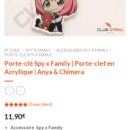
ACCUEIL
/
SPY X FAMILY
/
ACCESSOIRES SPY X FAMILY
/
PORTE-CLÉ SPY X FAMILY
Porte-clé Spy x Family | Porte-clef en
Acrylique | Anya & Chimera
(
3
avis client)
Noté
3
5.00
11,90
€
sur 5 basé
sur
notations
Accessoire Spy x Family