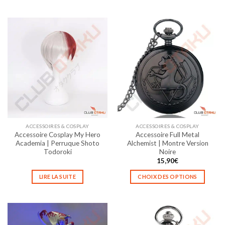
Ce
Ce
produit
produit
a
a
plusieurs
plusieurs
variations.
variations.
Les
Les
options
options
peuvent
peuvent
être
être
choisies
choisies
sur
sur
la
la
ACCESSOIRES & COSPLAY
ACCESSOIRES & COSPLAY
page
page
Accessoire Cosplay My Hero
Accessoire Full Metal
du
du
Academia | Perruque Shoto
Alchemist | Montre Version
produit
produit
Todoroki
Noire
15,90
€
LIRE LA SUITE
CHOIX DES OPTIONS
Ce
produit
a
plusieurs