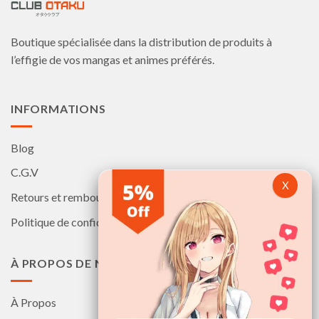
être
être
choisies
choisies
Boutique spécialisée dans la distribution de produits à
sur
sur
la
la
l’effigie de vos mangas et animes préférés.
page
page
du
du
produit
produit
INFORMATIONS
Blog
C.G.V
Retours et remboursements
Politique de confidentialité
À PROPOS DE NOUS
À Propos