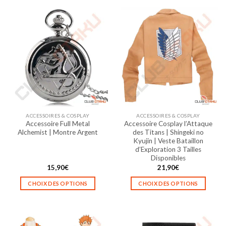
produit
produit
a
a
plusieurs
plusieurs
variations.
variations.
Les
Les
options
options
peuvent
peuvent
être
être
choisies
choisies
sur
sur
la
la
ACCESSOIRES & COSPLAY
ACCESSOIRES & COSPLAY
page
page
Accessoire Full Metal
Accessoire Cosplay l’Attaque
du
du
Alchemist | Montre Argent
des Titans | Shingeki no
produit
produit
Kyujin | Veste Bataillon
d’Exploration 3 Tailles
Disponibles
15,90
€
21,90
€
CHOIX DES OPTIONS
CHOIX DES OPTIONS
Ce
Ce
produit
produit
a
a