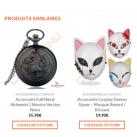
PRODUITS SIMILAIRES
ACCESSOIRES & COSPLAY
ACCESSOIRES & COSPLAY
Accessoire Full Metal
Accessoire Cosplay Demon
Alchemist | Montre Version
Slayer – Masque Renard /
Noire
Kitsune
15,90
€
19,90
€
CHOIX DES OPTIONS
CHOIX DES OPTIONS
Ce
Ce