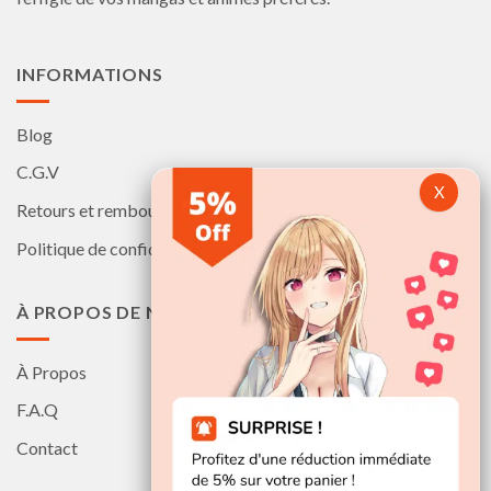
page
page
du
du
produit
produit
INFORMATIONS
Blog
C.G.V
Retours et remboursements
Politique de confidentialité
À PROPOS DE NOUS
À Propos
F.A.Q
Contact