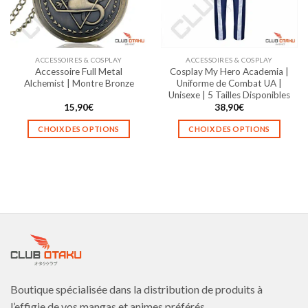
être
être
choisies
choisies
sur
sur
la
la
ACCESSOIRES & COSPLAY
ACCESSOIRES & COSPLAY
page
page
Accessoire Full Metal
Cosplay My Hero Academia |
du
du
Alchemist | Montre Bronze
Uniforme de Combat UA |
produit
produit
Unisexe | 5 Tailles Disponibles
15,90
€
38,90
€
CHOIX DES OPTIONS
CHOIX DES OPTIONS
Ce
Ce
produit
produit
a
a
plusieurs
plusieurs
variations.
variations.
Les
Les
options
options
peuvent
peuvent
être
être
choisies
choisies
Boutique spécialisée dans la distribution de produits à
sur
sur
la
la
l’effigie de vos mangas et animes préférés.