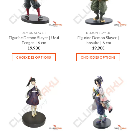
peuvent
peuvent
être
être
choisies
choisies
sur
sur
la
la
DEMON SLAYER
DEMON SLAYER
page
page
Figurine Demon Slayer | Uzui
Figurine Demon Slayer |
du
du
Tengen | 6 cm
Inosuke | 6 cm
produit
produit
19,90
€
19,90
€
CHOIX DES OPTIONS
CHOIX DES OPTIONS
Ce
Ce
produit
produit
a
a
plusieurs
plusieurs
variations.
variations.
Les
Les
options
options
peuvent
peuvent
être
être
choisies
choisies
sur
sur