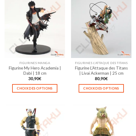
a
a
plusieurs
plusieurs
variations.
variations.
Les
Les
options
options
peuvent
peuvent
être
être
choisies
choisies
sur
sur
la
la
FIGURINES MANGA
FIGURINES L'ATTAQUE DES TITANS
page
page
Figurine My Hero Academia |
Figurine L’Attaque des Titans
du
du
Dabi | 18 cm
| Livaï Ackerman | 25 cm
produit
produit
30,90
€
80,90
€
CHOIX DES OPTIONS
CHOIX DES OPTIONS
Ce
Ce
produit
produit
a
a
plusieurs
plusieurs
variations.
variations.
Les
Les
options
options