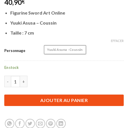
40,90
€
Figurine Sword Art Online
Yuuki Asusa – Coussin
Taille : 7 cm
EFFACER
Yuuki Asuna - Coussin
Personnage
En stock
quantité de Figurine Sword Art Online | Yuuki Asuna Coussin | 7
AJOUTER AU PANIER