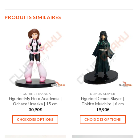
PRODUITS SIMILAIRES
FIGURINES MANGA
DEMON SLAYER
Figurine My Hero Academia |
Figurine Demon Slayer |
Ochaco Uraraka | 15 cm
Tokito Muichiro | 6 cm
30,90
€
19,90
€
CHOIX DES OPTIONS
CHOIX DES OPTIONS
Ce
Ce
produit
produit