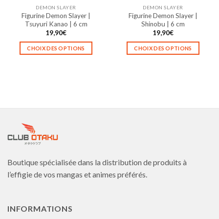
la
la
DEMON SLAYER
DEMON SLAYER
page
page
Figurine Demon Slayer |
Figurine Demon Slayer |
du
du
Tsuyuri Kanao | 6 cm
Shinobu | 6 cm
produit
produit
19,90
€
19,90
€
CHOIX DES OPTIONS
CHOIX DES OPTIONS
Ce
Ce
produit
produit
a
a
plusieurs
plusieurs
variations.
variations.
Les
Les
options
options
peuvent
peuvent
être
être
choisies
choisies
Boutique spécialisée dans la distribution de produits à
sur
sur
la
la
l’effigie de vos mangas et animes préférés.
page
page
du
du
produit
produit
INFORMATIONS