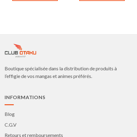
Ce
Ce
produit
produit
a
a
plusieurs
plusieurs
variations.
variations.
Les
Les
options
options
peuvent
peuvent
être
être
choisies
choisies
Boutique spécialisée dans la distribution de produits à
sur
sur
la
la
l’effigie de vos mangas et animes préférés.
page
page
du
du
produit
produit
INFORMATIONS
Blog
C.G.V
Retours et remboursements