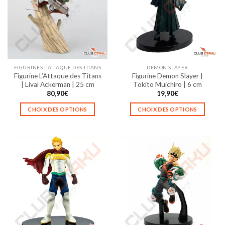
FIGURINES L'ATTAQUE DES TITANS
DEMON SLAYER
Figurine L’Attaque des Titans
Figurine Demon Slayer |
| Livaï Ackerman | 25 cm
Tokito Muichiro | 6 cm
80,90
€
19,90
€
CHOIX DES OPTIONS
CHOIX DES OPTIONS
Ce
Ce
produit
produit
a
a
plusieurs
plusieurs
variations.
variations.
Les
Les
options
options
peuvent
peuvent
être
être
choisies
choisies