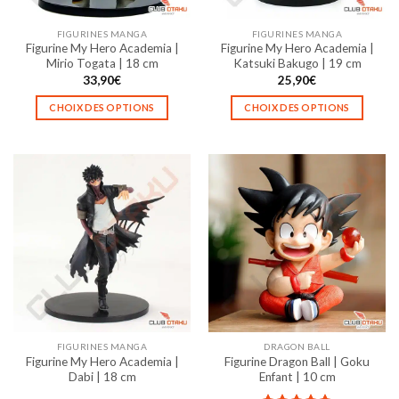
sur
sur
la
la
FIGURINES MANGA
FIGURINES MANGA
page
page
Figurine My Hero Academia |
Figurine My Hero Academia |
du
du
Mirio Togata | 18 cm
Katsuki Bakugo | 19 cm
produit
produit
33,90
€
25,90
€
CHOIX DES OPTIONS
CHOIX DES OPTIONS
Ce
Ce
produit
produit
a
a
plusieurs
plusieurs
variations.
variations.
Les
Les
options
options
peuvent
peuvent
être
être
choisies
choisies
sur
sur
la
la
FIGURINES MANGA
DRAGON BALL
page
page
Figurine My Hero Academia |
Figurine Dragon Ball | Goku
du
du
Dabi | 18 cm
Enfant | 10 cm
produit
produit