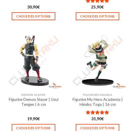
30,90
€
25,90
€
Note
5.00
sur 5
CHOIX DES OPTIONS
CHOIX DES OPTIONS
Ce
Ce
produit
produit
a
a
plusieurs
plusieurs
variations.
variations.
Les
Les
options
options
peuvent
peuvent
être
être
choisies
choisies
sur
sur
la
la
DEMON SLAYER
FIGURINES MANGA
page
page
Figurine Demon Slayer | Uzui
Figurine My Hero Academia |
du
du
Tengen | 6 cm
Himiko Toga | 16 cm
produit
produit
19,90
€
31,90
€
Note
5.00
sur 5
CHOIX DES OPTIONS
CHOIX DES OPTIONS