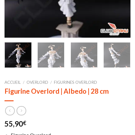
ACCUEIL
/
OVERLORD
/
FIGURINES OVERLORD
Figurine Overlord | Albedo | 28 cm
55,90
€
Figurine Overlord