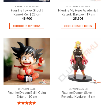
la
la
FIGURINES MANGA
FIGURINES MANGA
page
page
Figurine Tokyo Ghoul |
Figurine My Hero Academia |
du
du
Kaneki Ken | 22 cm
Katsuki Bakugo | 19 cm
produit
produit
48,90
€
25,90
€
CHOIX DES OPTIONS
CHOIX DES OPTIONS
Ce
Ce
produit
produit
a
a
plusieurs
plusieurs
variations.
variations.
Les
Les
options
options
peuvent
peuvent
être
être
choisies
choisies
sur
sur
la
la
DRAGON BALL
DEMON SLAYER
page
page
Figurine Dragon Ball | Goku
Figurine Demon Slayer |
du
du
Enfant | 10 cm
Rengoku Kyojuro | 6 cm
produit
produit