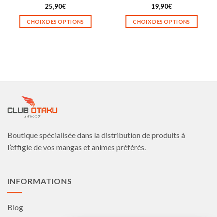
25,90
€
19,90
€
Note
5.00
sur 5
CHOIX DES OPTIONS
CHOIX DES OPTIONS
Ce
Ce
produit
produit
a
a
plusieurs
plusieurs
variations.
variations.
Les
Les
options
options
peuvent
peuvent
être
être
choisies
choisies
Boutique spécialisée dans la distribution de produits à
sur
sur
la
la
l’effigie de vos mangas et animes préférés.
page
page
du
du
produit
produit
INFORMATIONS
Blog