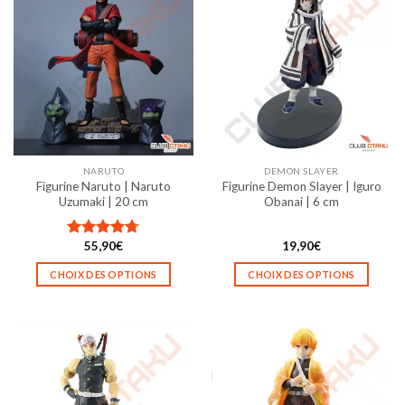
NARUTO
DEMON SLAYER
Figurine Naruto | Naruto
Figurine Demon Slayer | Iguro
Uzumaki | 20 cm
Obanai | 6 cm
55,90
€
19,90
€
Note
4.67
sur 5
CHOIX DES OPTIONS
CHOIX DES OPTIONS
Ce
Ce
produit
produit
a
a
plusieurs
plusieurs
variations.
variations.
Les
Les