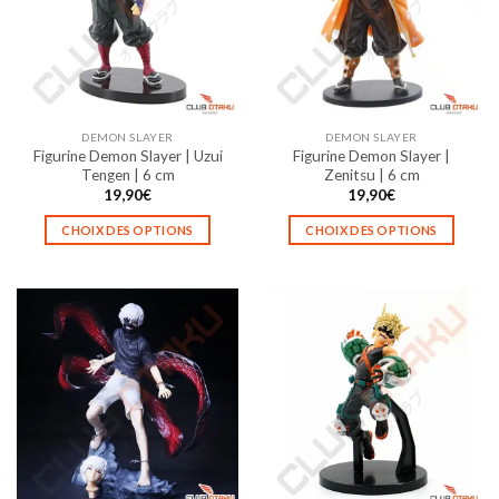
options
options
peuvent
peuvent
être
être
choisies
choisies
sur
sur
la
la
DEMON SLAYER
DEMON SLAYER
page
page
Figurine Demon Slayer | Uzui
Figurine Demon Slayer |
du
du
Tengen | 6 cm
Zenitsu | 6 cm
produit
produit
19,90
€
19,90
€
CHOIX DES OPTIONS
CHOIX DES OPTIONS
Ce
Ce
produit
produit
a
a
plusieurs
plusieurs
variations.
variations.
Les
Les
options
options
peuvent
peuvent
être
être
choisies
choisies
sur
sur