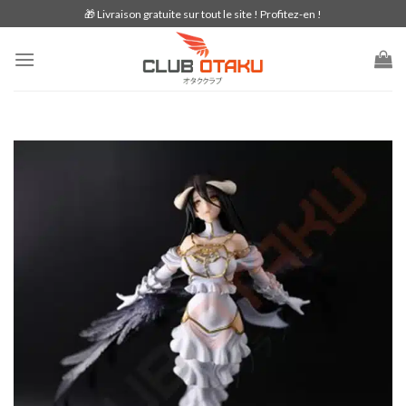
Skip
🎁 Livraison gratuite sur tout le site ! Profitez-en !
to
content