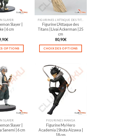
N SLAYER
FIGURINES L'ATTAQUE DES TITANS
emon Slayer |
Figurine L’Attaque des
ke | 6 cm
Titans | Livaï Ackerman | 25
cm
9,90
€
80,90
€
ES OPTIONS
CHOIX DES OPTIONS
Ce
Ce
produit
produit
a
a
plusieurs
plusieurs
variations.
variations.
Les
Les
options
options
peuvent
peuvent
être
être
choisies
choisies
sur
sur
N SLAYER
FIGURINES MANGA
la
la
emon Slayer |
Figurine My Hero
page
page
 Sanemi | 6 cm
Academia | Shota Aizawa |
du
du
18 cm