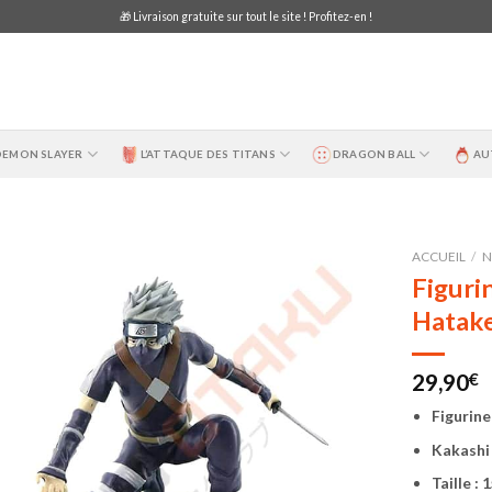
🎁 Livraison gratuite sur tout le site ! Profitez-en !
DEMON SLAYER
L’ATTAQUE DES TITANS
DRAGON BALL
AU
ACCUEIL
/
N
Figuri
Hatake
29,90
€
Figurin
Kakashi
Taille : 