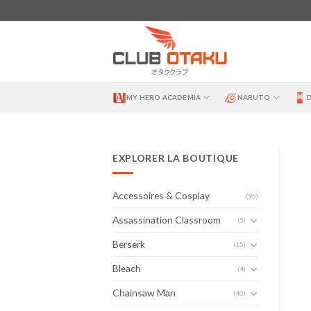
Skip
to
content
MY HERO ACADEMIA
NARUTO
EXPLORER LA BOUTIQUE
Accessoires & Cosplay
(95)
Assassination Classroom
(5)
Berserk
(15)
Bleach
(4)
Chainsaw Man
(40)