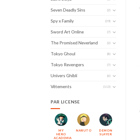
Seven Deadly Sins
(2)
Spy x Family
(39)
Sword Art Online
(7)
The Promised Neverland
(2)
Tokyo Ghoul
(8)
Tokyo Revengers
(7)
Univers Ghibli
(6)
Vêtements
(113)
PAR LICENSE
MY
NARUTO
DEMON
HERO
SLAYER
ACADEMIA