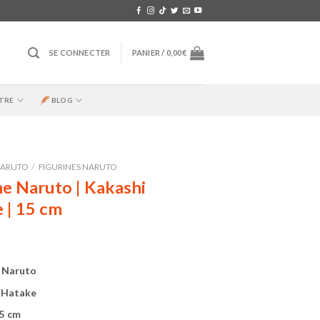
SE CONNECTER
PANIER /
0,00
€
TRE
BLOG
ARUTO
/
FIGURINES NARUTO
ne Naruto | Kakashi
 | 15 cm
e Naruto
 Hatake
15 cm