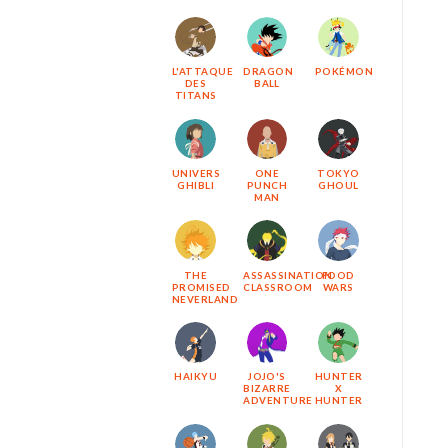
L'ATTAQUE
DRAGON
POKÉMON
DES
BALL
TITANS
UNIVERS
ONE
TOKYO
GHIBLI
PUNCH
GHOUL
MAN
THE
ASSASSINATION
FOOD
PROMISED
CLASSROOM
WARS
NEVERLAND
HAIKYU
JOJO'S
HUNTER
BIZARRE
X
ADVENTURE
HUNTER