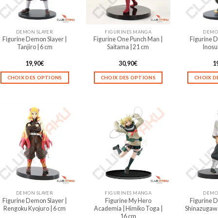
DEMON SLAYER
FIGURINES MANGA
DEMO
Figurine Demon Slayer |
Figurine One Punch Man |
Figurine D
Tanjiro | 6 cm
Saitama | 21 cm
Inosu
19,90
€
30,90
€
1
CHOIX DES OPTIONS
CHOIX DES OPTIONS
CHOIX D
Ce
Ce
produit
produit
a
a
plusieurs
plusieurs
variations.
variations.
Les
Les
options
options
peuvent
peuvent
être
être
choisies
choisies
sur
sur
DEMON SLAYER
FIGURINES MANGA
DEMO
la
la
Figurine Demon Slayer |
Figurine My Hero
Figurine D
page
page
Rengoku Kyojuro | 6 cm
Academia | Himiko Toga |
Shinazugawa
du
du
16 cm