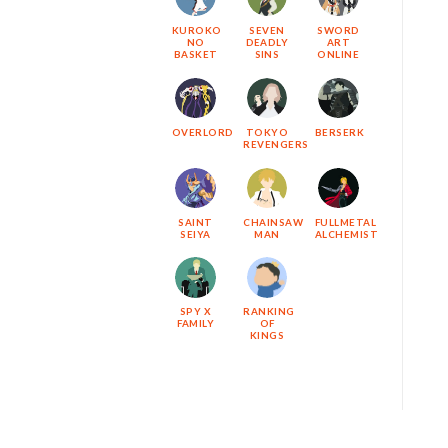
KUROKO
SEVEN
SWORD
NO
DEADLY
ART
BASKET
SINS
ONLINE
OVERLORD
TOKYO
BERSERK
REVENGERS
SAINT
CHAINSAW
FULLMETAL
SEIYA
MAN
ALCHEMIST
SPY X
RANKING
FAMILY
OF
KINGS