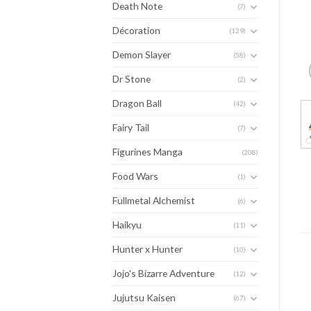
Death Note
(7)
Décoration
(129)
Demon Slayer
(58)
Dr Stone
(2)
Dragon Ball
(42)
Fairy Tail
(7)
Figurines Manga
(208)
Food Wars
(1)
Fullmetal Alchemist
(6)
Haikyu
(11)
Hunter x Hunter
(10)
Jojo's Bizarre Adventure
(12)
Jujutsu Kaisen
(67)