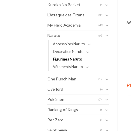
Kuroko No Basket
(4)
L'Attaque des Titans
(35)
AV
My Hero Academia
(49)
Naruto
(63)
Accessoires Naruto
Décoration Naruto
Figurines Naruto
Vêtements Naruto
One Punch Man
(17)
P
Overlord
(4)
Pokémon
(74)
Ranking of Kings
(6)
Re : Zero
(3)
Saint Seiya
(8)