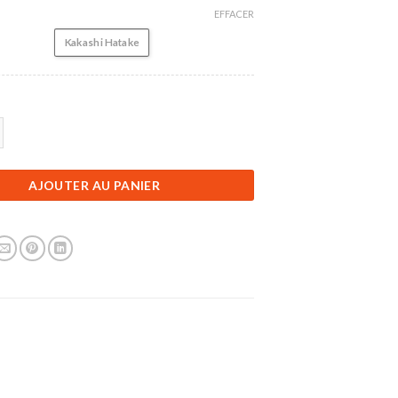
EFFACER
Kakashi Hatake
Figurine Naruto | Kakashi Hatake | 15 cm
AJOUTER AU PANIER