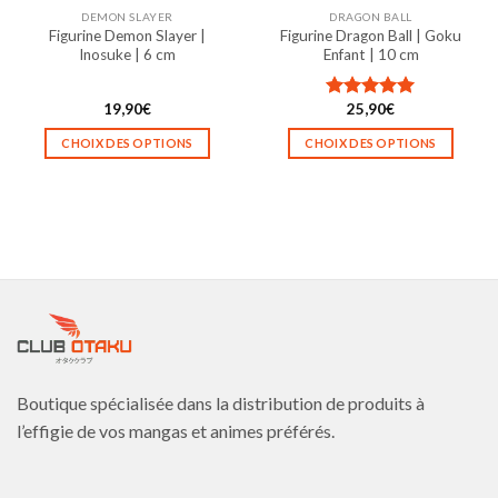
la
la
DEMON SLAYER
DRAGON BALL
page
page
Figurine Demon Slayer |
Figurine Dragon Ball | Goku
du
du
Inosuke | 6 cm
Enfant | 10 cm
produit
produit
19,90
€
25,90
€
Note
5.00
sur 5
CHOIX DES OPTIONS
CHOIX DES OPTIONS
Ce
Ce
produit
produit
a
a
plusieurs
plusieurs
variations.
variations.
Les
Les
options
options
peuvent
peuvent
être
être
choisies
choisies
Boutique spécialisée dans la distribution de produits à
sur
sur
la
la
l’effigie de vos mangas et animes préférés.
page
page
du
du
produit
produit