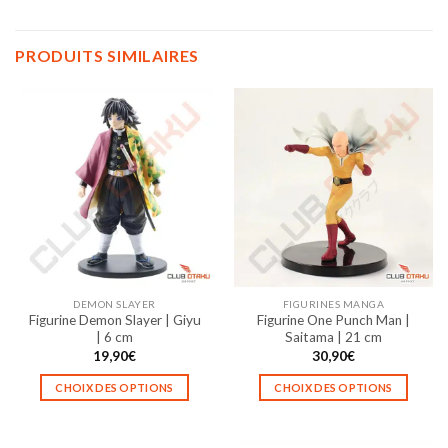
PRODUITS SIMILAIRES
DEMON SLAYER
FIGURINES MANGA
Figurine Demon Slayer | Giyu
Figurine One Punch Man |
| 6 cm
Saitama | 21 cm
19,90
€
30,90
€
CHOIX DES OPTIONS
CHOIX DES OPTIONS
Ce
Ce
produit
produit