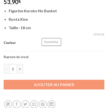
53,90
€
Figurine Kuroko No Basket
Ryota Kise
Taille : 18 cm
EFFACER
Ryota Kise
Couleur
Rupture de stock
quantité de Figurine Kuroko No Basket | Ryota Kise | 18 cm
AJOUTER AU PANIER