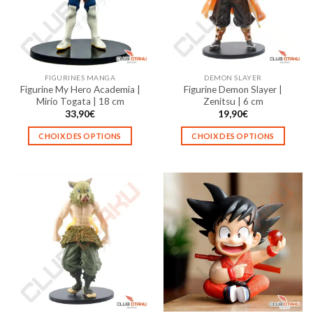
peuvent
peuvent
être
être
choisies
choisies
sur
sur
la
la
FIGURINES MANGA
DEMON SLAYER
page
page
Figurine My Hero Academia |
Figurine Demon Slayer |
du
du
Mirio Togata | 18 cm
Zenitsu | 6 cm
produit
produit
33,90
€
19,90
€
CHOIX DES OPTIONS
CHOIX DES OPTIONS
Ce
Ce
produit
produit
a
a
plusieurs
plusieurs
variations.
variations.
Les
Les
options
options
peuvent
peuvent
être
être
choisies
choisies
sur
sur