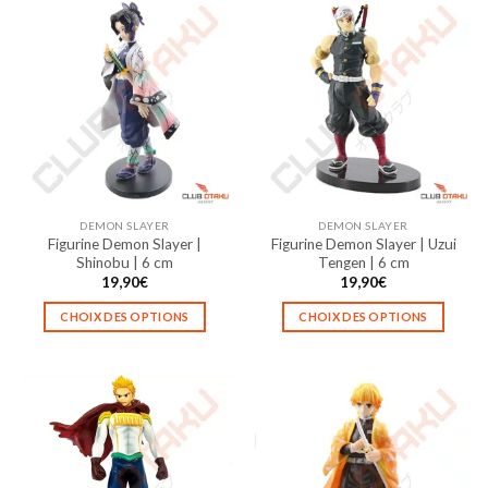
a
a
plusieurs
plusieurs
variations.
variations.
Les
Les
options
options
peuvent
peuvent
être
être
choisies
choisies
sur
sur
la
la
DEMON SLAYER
DEMON SLAYER
page
page
Figurine Demon Slayer |
Figurine Demon Slayer | Uzui
du
du
Shinobu | 6 cm
Tengen | 6 cm
produit
produit
19,90
€
19,90
€
CHOIX DES OPTIONS
CHOIX DES OPTIONS
Ce
Ce
produit
produit
a
a
plusieurs
plusieurs
variations.
variations.
Les
Les
options
options